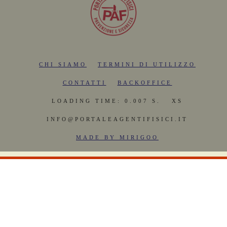
CHI SIAMO
TERMINI DI UTILIZZO
CONTATTI
BACKOFFICE
LOADING TIME: 0.007 S.
XS
INFO@PORTALEAGENTIFISICI.IT
MADE BY MIRIGOO