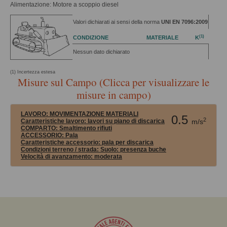
Alimentazione: Motore a scoppio diesel
Valori dichiarati ai sensi della norma
UNI EN 7096:2009
(1)
CONDIZIONE
MATERIALE
K
Nessun dato dichiarato
(1) Incertezza estesa
Misure sul Campo (Clicca per visualizzare le
misure in campo)
LAVORO:
MOVIMENTAZIONE MATERIALI
0.5
2
Caratteristiche lavoro: lavori su piano di discarica
m/s
COMPARTO:
Smaltimento rifiuti
ACCESSORIO:
Pala
Caratteristiche accessorio: pala per discarica
Condizioni terreno / strada:
Suolo: presenza buche
Velocità di avanzamento:
moderata