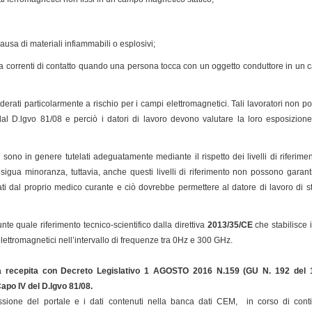
ausa di materiali infiammabili o esplosivi;
e a correnti di contatto quando una persona tocca con un oggetto conduttore in un
iderati particolarmente a rischio per i campi elettromagnetici. Tali lavoratori non
i dal D.lgvo 81/08 e perciò i datori di lavoro devono valutare la loro esposizio
chi sono in genere tutelati adeguatamente mediante il rispetto dei livelli di riferi
sigua minoranza, tuttavia, anche questi livelli di riferimento non possono garan
i dal proprio medico curante e ciò dovrebbe permettere al datore di lavoro di st
te quale riferimento tecnico-scientifico dalla direttiva
2013/35/CE
che stabilisce i
elettromagnetici nell’intervallo di frequenze tra 0Hz e 300 GHz.
a recepita con Decreto Legislativo 1 AGOSTO 2016 N.159 (GU N. 192 del 
 Capo IV del D.lgvo 81/08
.
sione del portale e i dati contenuti nella banca dati CEM, in corso di cont