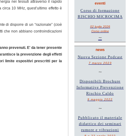
rgia nei tessuti attraverso il rapido
eventi
 circa 10 MHz, quest’ultimo effetto è
Corso di formazione
RISCHIO MICROCIMA
te di disporre di un “razionale” (cioè
02 luglio 2026
etti che non abbiano controindicazioni
Corso online
~
vanno prevenuti. E' da tener presente
news
garantisce la prevenzione degli effetti
Nuova Sezione Podcast
 limite espositivi prescritti per la
7 marzo 2023
~
Disponibili Brochure
Informative Prevenzione
Rischio Caldo
9 maggio 2022
~
Pubblicato il materiale
didattico dei seminari
rumore e vibrazioni
8 e 22 aprile 2022