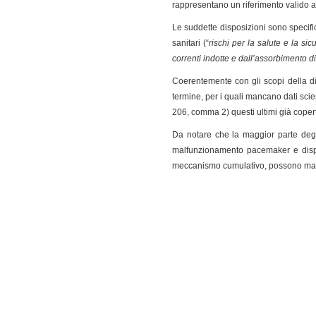
rappresentano un riferimento valido ai
Le suddette disposizioni sono specific
sanitari (“
rischi per la salute e la si
correnti indotte e dall’assorbimento di
Coerentemente con gli scopi della di
termine, per i quali mancano dati scien
206, comma 2) questi ultimi già copert
Da notare che la maggior parte degli
malfunzionamento pacemaker e disposi
meccanismo cumulativo, possono mani