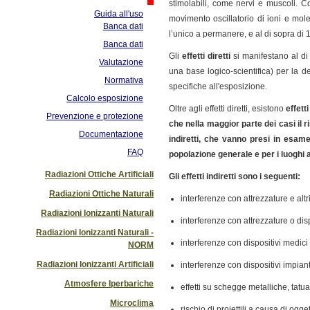
stimolabili, come nervi e muscoli. C
Guida all'uso
movimento oscillatorio di ioni e mol
Banca dati
l’unico a permanere, e al di sopra di
Banca dati
Gli
effetti diretti
si manifestano al di
Valutazione
una base logico-scientifica) per la d
Normativa
specifiche all'esposizione.
Calcolo esposizione
Oltre agli effetti diretti, esistono
effett
Prevenzione e protezione
che nella maggior parte dei casi il ri
Documentazione
indiretti, che vanno presi in esame
FAQ
popolazione generale e per i luoghi a
Radiazioni Ottiche Artificiali
Gli effetti indiretti sono i seguenti:
Radiazioni Ottiche Naturali
interferenze con attrezzature e altri
Radiazioni Ionizzanti Naturali
interferenze con attrezzature o dispo
Radiazioni Ionizzanti Naturali -
interferenze con dispositivi medic
NORM
Radiazioni Ionizzanti Artificiali
interferenze con dispositivi impianta
Atmosfere Iperbariche
effetti su schegge metalliche, tatu
Microclima
rischio di proiettili a causa di ogg