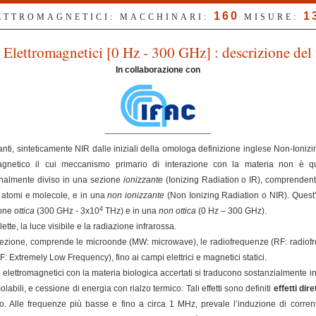
160
1
LETTROMAGNETICI: MACCHINARI:
MISURE:
Elettromagnetici [0 Hz - 300 GHz] : descrizione del 
In collaborazione con
nti, sinteticamente NIR dalle iniziali della omologa definizione inglese Non-Ioniz
magnetico il cui meccanismo primario di interazione con la materia non è qu
ionalmente diviso in una sezione
ionizzante
(Ionizing Radiation o IR), comprendent
e atomi e molecole, e in una
non ionizzante
(Non Ionizing Radiation o NIR). Quest’
4
ione
ottica
(300 GHz - 3x10
THz) e in una
non ottica
(0 Hz – 300 GHz).
ette, la luce visibile e la radiazione infrarossa.
ezione, comprende le microonde (MW: microwave), le radiofrequenze (RF: radiofreq
Extremely Low Frequency), fino ai campi elettrici e magnetici statici.
elettromagnetici con la materia biologica accertati si traducono sostanzialmente in
olabili, e cessione di energia con rialzo termico. Tali effetti sono definiti
effetti dire
. Alle frequenze più basse e fino a circa 1 MHz, prevale l’induzione di correnti 