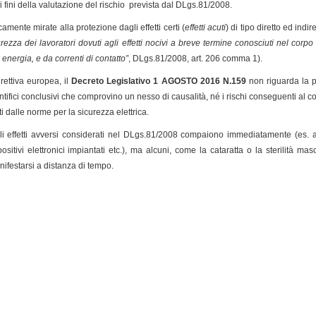
 fini della valutazione del rischio prevista dal DLgs.81/2008.
amente mirate alla protezione dagli effetti certi (
effetti acuti
) di tipo diretto ed ind
curezza dei lavoratori dovuti agli effetti nocivi a breve termine conosciuti nel corp
 energia, e da correnti di contatto”
, DLgs.81/2008, art. 206 comma 1).
rettiva europea, il
Decreto Legislativo 1 AGOSTO 2016 N.159
non riguarda la p
tifici conclusivi che comprovino un nesso di causalità, né i rischi conseguenti al con
i dalle norme per la sicurezza elettrica.
 effetti avversi considerati nel DLgs.81/2008 compaiono immediatamente (es. ari
tivi elettronici impiantati etc.), ma alcuni, come la cataratta o la sterilità m
festarsi a distanza di tempo.