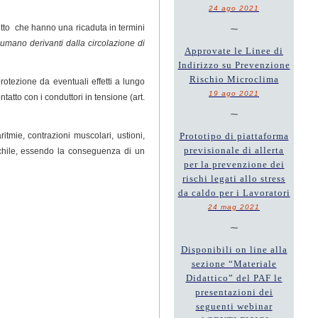
24 ago 2021
~
iretto che hanno una ricaduta in termini
o umano derivanti dalla circolazione di
Approvate le Linee di
Indirizzo su Prevenzione
Rischio Microclima
rotezione da eventuali effetti a lungo
19 ago 2021
tatto con i conduttori in tensione (art.
~
tmie, contrazioni muscolari, ustioni,
Prototipo di piattaforma
previsionale di allerta
aschile, essendo la conseguenza di un
per la prevenzione dei
rischi legati allo stress
da caldo per i Lavoratori
24 mag 2021
~
Disponibili on line alla
sezione “Materiale
Didattico” del PAF le
presentazioni dei
seguenti webinar