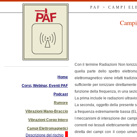
PAF > CAMPI E
Campi 
Con il termine Radiazioni Non Ionizza
quella parte dello spettro elettro
Home
elettromagnetico viene infatti tradiz
sufficiente per ionizzare direttament
Corsi, Webinar, Eventi PAF
funzione della frequenza, in una sez
Podcast
La prima include le radiazioni ultraviol
Rumore
La seconda, oggetto della presente s
Vibrazioni Mano-Braccio
a frequenza estremamente bassa (ELF: 
I meccanismi di interazione dei campi 
Vibrazioni Corpo Intero
correnti nei tessuti elettricamente stim
Campi Elettromagnetici
diretta dei campi con il corpo umano
Descrizione del rischio