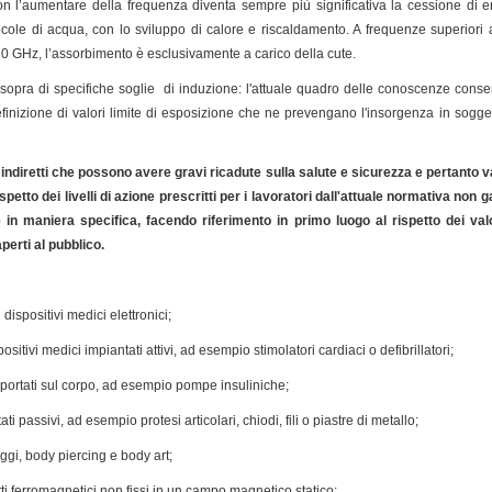
on l’aumentare della frequenza diventa sempre più significativa la cessione di ene
ecole di acqua, con lo sviluppo di calore e riscaldamento. A frequenze superiori a
 10 GHz, l’assorbimento è esclusivamente a carico della cute.
 sopra di specifiche soglie di induzione: l'attuale quadro delle conoscenze consen
efinizione di valori limite di esposizione che ne prevengano l'insorgenza in sogg
i indiretti che possono avere gravi ricadute sulla salute e sicurezza e pertanto 
spetto dei livelli di azione prescritti per i lavoratori dall'attuale normativa non 
 in maniera specifica, facendo riferimento in primo luogo al rispetto dei valori
perti al pubblico.
 dispositivi medici elettronici;
sitivi medici impiantati attivi, ad esempio stimolatori cardiaci o defibrillatori;
i portati sul corpo, ad esempio pompe insuliniche;
ti passivi, ad esempio protesi articolari, chiodi, fili o piastre di metallo;
aggi, body piercing e body art;
etti ferromagnetici non fissi in un campo magnetico statico;