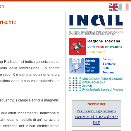
31
rischio
Regione Toscana
Diritti
Valori
Innovazione
SostenibilitÃ
Servizio
ing Radiation, si indica genericamente
Sanitario
ello della ionizzazione. Lo spettro
della
Toscana
e raggi X e gamma, dotati di energia
ultima viene a sua volta suddivisa, in
uency), i campi elettrici e magnetici
Newsletter
Per essere aggiornato
 due effetti fondamentali: induzione di
iscriviti alla newsletter
tti
in quanto risultato di un’interazione
PAF
elettriche nei tessuti elettricamente