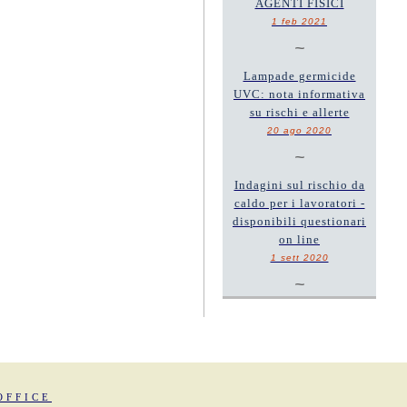
AGENTI FISICI
1 feb 2021
~
Lampade germicide
UVC: nota informativa
su rischi e allerte
20 ago 2020
~
Indagini sul rischio da
caldo per i lavoratori -
disponibili questionari
on line
1 sett 2020
~
OFFICE