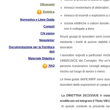
Ultrasuoni
innesco involontario di detonatori;
Estetica
innesco di incendi o esplosioni a c
Normativa e Linee Guida
scosse elettriche o ustioni dovut
Contatti
non è collegato a terra.
Chi siamo
Alcuni gruppi di lavoratori sono cons
Newsletter
mediante i livelli di azione stabilit
Documentazione per la Fornitura
lavoratori.
dati
I lavoratori esposti a particolari ris
Materiale Didattico
1999/519/CE del Consiglio. Per un’e
FAQ
persone riceveranno consigli adeguat
rischio sul luogo di lavoro o meno.
Le linee guida dell'ICNIRP sono assun
lavoratori dalle esposizioni ai campi 
La
DIRETTIVA 2013/35/UE è stat
modificato ed integrato il Titolo VIII
In questo contesto la presente ses