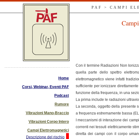
PAF > CAMPI E
Campi 
Con il termine Radiazioni Non Ionizza
quella parte dello spettro elettro
Home
elettromagnetico viene infatti tradiz
sufficiente per ionizzare direttament
Corsi, Webinar, Eventi PAF
funzione della frequenza, in una sez
Podcast
La prima include le radiazioni ultraviol
Rumore
La seconda, oggetto della presente s
Vibrazioni Mano-Braccio
a frequenza estremamente bassa (ELF: 
I meccanismi di interazione dei campi 
Vibrazioni Corpo Intero
correnti nei tessuti elettricamente stim
Campi Elettromagnetici
diretta dei campi con il corpo umano
Descrizione del rischio