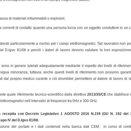
ausa di materiali infiammabili o esplosivi;
e a correnti di contatto quando una persona tocca con un oggetto conduttore in un
iderati particolarmente a rischio per i campi elettromagnetici. Tali lavoratori non
i dal D.lgvo 81/08 e perciò i datori di lavoro devono valutare la loro esposizio
chi sono in genere tutelati adeguatamente mediante il rispetto dei livelli di riferi
sigua minoranza, tuttavia, anche questi livelli di riferimento non possono garan
i dal proprio medico curante e ciò dovrebbe permettere al datore di lavoro di st
te quale riferimento tecnico-scientifico dalla direttiva
2013/35/CE
che stabilisce i
elettromagnetici nell’intervallo di frequenze tra 0Hz e 300 GHz.
a recepita con Decreto Legislativo 1 AGOSTO 2016 N.159 (GU N. 192 del 
 Capo IV del D.lgvo 81/08
.
sione del portale e i dati contenuti nella banca dati CEM, in corso di cont