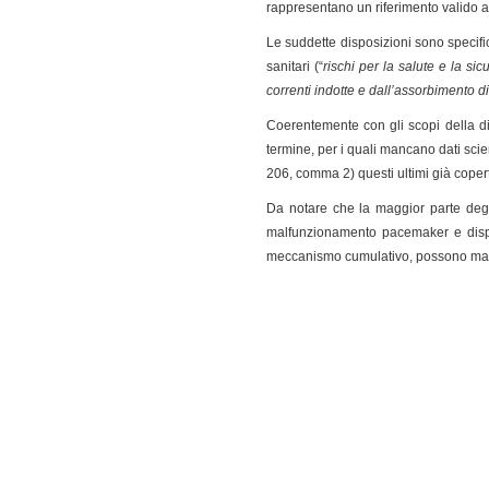
rappresentano un riferimento valido ai
Le suddette disposizioni sono specific
sanitari (“
rischi per la salute e la si
correnti indotte e dall’assorbimento di
Coerentemente con gli scopi della di
termine, per i quali mancano dati scien
206, comma 2) questi ultimi già copert
Da notare che la maggior parte degli
malfunzionamento pacemaker e disposi
meccanismo cumulativo, possono mani