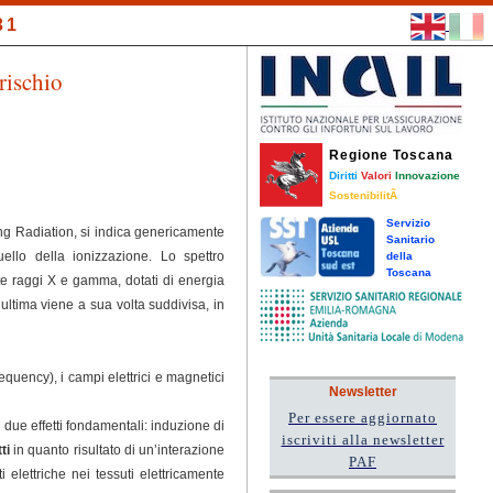
31
rischio
Regione Toscana
Diritti
Valori
Innovazione
SostenibilitÃ
Servizio
ing Radiation, si indica genericamente
Sanitario
ello della ionizzazione. Lo spettro
della
Toscana
e raggi X e gamma, dotati di energia
ultima viene a sua volta suddivisa, in
uency), i campi elettrici e magnetici
Newsletter
Per essere aggiornato
 due effetti fondamentali: induzione di
iscriviti alla newsletter
tti
in quanto risultato di un’interazione
PAF
elettriche nei tessuti elettricamente