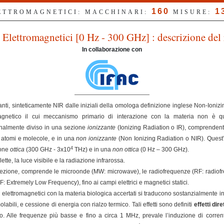
160
1
LETTROMAGNETICI: MACCHINARI:
MISURE:
Elettromagnetici [0 Hz - 300 GHz] : descrizione del 
In collaborazione con
nti, sinteticamente NIR dalle iniziali della omologa definizione inglese Non-Ioniz
magnetico il cui meccanismo primario di interazione con la materia non è qu
ionalmente diviso in una sezione
ionizzante
(Ionizing Radiation o IR), comprendent
e atomi e molecole, e in una
non ionizzante
(Non Ionizing Radiation o NIR). Quest’
4
ione
ottica
(300 GHz - 3x10
THz) e in una
non ottica
(0 Hz – 300 GHz).
ette, la luce visibile e la radiazione infrarossa.
ezione, comprende le microonde (MW: microwave), le radiofrequenze (RF: radiofreq
Extremely Low Frequency), fino ai campi elettrici e magnetici statici.
elettromagnetici con la materia biologica accertati si traducono sostanzialmente in
olabili, e cessione di energia con rialzo termico. Tali effetti sono definiti
effetti dire
. Alle frequenze più basse e fino a circa 1 MHz, prevale l’induzione di correnti 