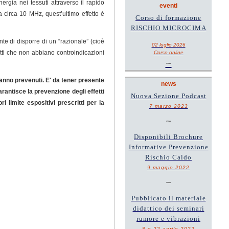
rgia nei tessuti attraverso il rapido
eventi
 circa 10 MHz, quest’ultimo effetto è
Corso di formazione
RISCHIO MICROCIMA
te di disporre di un “razionale” (cioè
02 luglio 2026
etti che non abbiano controindicazioni
Corso online
~
vanno prevenuti. E' da tener presente
news
garantisce la prevenzione degli effetti
Nuova Sezione Podcast
 limite espositivi prescritti per la
7 marzo 2023
~
Disponibili Brochure
Informative Prevenzione
Rischio Caldo
9 maggio 2022
~
Pubblicato il materiale
didattico dei seminari
rumore e vibrazioni
8 e 22 aprile 2022