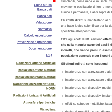
stimolabili, come nervi e muscoli. C
Guida all'uso
movimento oscillatorio di ioni e mol
Banca dati
l’unico a permanere, e al di sopra di
Banca dati
Gli
effetti diretti
si manifestano al di
Valutazione
una base logico-scientifica) per la d
Normativa
specifiche all'esposizione.
Calcolo esposizione
Oltre agli effetti diretti, esistono
effett
Prevenzione e protezione
che nella maggior parte dei casi il ri
Documentazione
indiretti, che vanno presi in esame
FAQ
popolazione generale e per i luoghi a
Radiazioni Ottiche Artificiali
Gli effetti indiretti sono i seguenti:
Radiazioni Ottiche Naturali
interferenze con attrezzature e altri
Radiazioni Ionizzanti Naturali
interferenze con attrezzature o dispo
Radiazioni Ionizzanti Naturali -
interferenze con dispositivi medic
NORM
Radiazioni Ionizzanti Artificiali
interferenze con dispositivi impianta
Atmosfere Iperbariche
effetti su schegge metalliche, tatu
Microclima
rischio di proiettili a causa di ogg