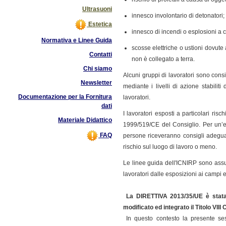
Ultrasuoni
innesco involontario di detonatori;
Estetica
innesco di incendi o esplosioni a c
Normativa e Linee Guida
scosse elettriche o ustioni dovut
Contatti
non è collegato a terra.
Chi siamo
Alcuni gruppi di lavoratori sono cons
Newsletter
mediante i livelli di azione stabilit
Documentazione per la Fornitura
lavoratori.
dati
I lavoratori esposti a particolari ris
Materiale Didattico
1999/519/CE del Consiglio. Per un’e
FAQ
persone riceveranno consigli adeguat
rischio sul luogo di lavoro o meno.
Le linee guida dell'ICNIRP sono assun
lavoratori dalle esposizioni ai campi 
La
DIRETTIVA 2013/35/UE è stat
modificato ed integrato il Titolo VIII
In questo contesto la presente ses