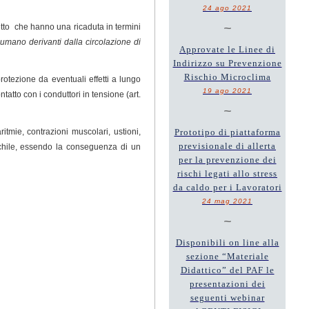
24 ago 2021
~
iretto che hanno una ricaduta in termini
o umano derivanti dalla circolazione di
Approvate le Linee di
Indirizzo su Prevenzione
Rischio Microclima
rotezione da eventuali effetti a lungo
19 ago 2021
tatto con i conduttori in tensione (art.
~
tmie, contrazioni muscolari, ustioni,
Prototipo di piattaforma
previsionale di allerta
aschile, essendo la conseguenza di un
per la prevenzione dei
rischi legati allo stress
da caldo per i Lavoratori
24 mag 2021
~
Disponibili on line alla
sezione “Materiale
Didattico” del PAF le
presentazioni dei
seguenti webinar