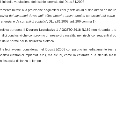
 fini della valutazione del rischio prevista dal DLgs.81/2008.
amente mirate alla protezione dagli effetti certi (
effetti acuti
) di tipo diretto ed ind
curezza dei lavoratori dovuti agli effetti nocivi a breve termine conosciuti nel corp
 energia, e da correnti di contatto”
, DLgs.81/2008, art. 206 comma 1).
rettiva europea, il
Decreto Legislativo 1 AGOSTO 2016 N.159
non riguarda la p
tifici conclusivi che comprovino un nesso di causalità, né i rischi conseguenti al con
i dalle norme per la sicurezza elettrica.
 effetti avversi considerati nel DLgs.81/2008 compaiono immediatamente (es. ari
tivi elettronici impiantati etc.), ma alcuni, come la cataratta o la sterilità m
festarsi a distanza di tempo.