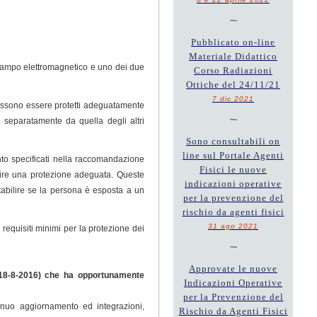
~
Pubblicato on-line
Materiale Didattico
 campo elettromagnetico e uno dei due
Corso Radiazioni
Ottiche del 24/11/21
7 dic 2021
 possono essere protetti adeguatamente
~
ne separatamente da quella degli altri
Sono consultabili on
line sul Portale Agenti
mento specificati nella raccomandazione
Fisici le nuove
tire una protezione adeguata. Queste
indicazioni operative
abilire se la persona è esposta a un
per la prevenzione del
rischio da agenti fisici
31 ago 2021
 requisiti minimi per la protezione dei
~
Approvate le nuove
18-8-2016) che ha opportunamente
Indicazioni Operative
per la Prevenzione del
inuo aggiornamento ed integrazioni,
Rischio da Agenti Fisici