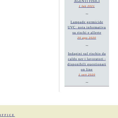
AGENTI FISICI
1 feb 2021
~
Lampade germicide
UVC: nota informativa
su rischi e allerte
20 ago 2020
~
Indagini sul rischio da
caldo per i lavoratori -
disponibili questionari
on line
1 sett 2020
~
OFFICE