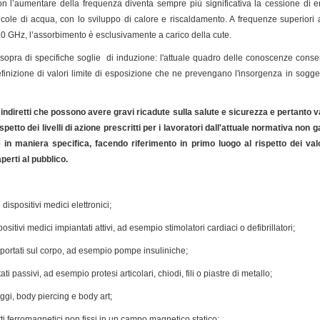
on l’aumentare della frequenza diventa sempre più significativa la cessione di ene
ecole di acqua, con lo sviluppo di calore e riscaldamento. A frequenze superiori a
 10 GHz, l’assorbimento è esclusivamente a carico della cute.
 sopra di specifiche soglie di induzione: l'attuale quadro delle conoscenze consen
efinizione di valori limite di esposizione che ne prevengano l'insorgenza in sogg
i indiretti che possono avere gravi ricadute sulla salute e sicurezza e pertanto 
spetto dei livelli di azione prescritti per i lavoratori dall'attuale normativa non 
 in maniera specifica, facendo riferimento in primo luogo al rispetto dei valori
perti al pubblico.
 dispositivi medici elettronici;
sitivi medici impiantati attivi, ad esempio stimolatori cardiaci o defibrillatori;
i portati sul corpo, ad esempio pompe insuliniche;
ti passivi, ad esempio protesi articolari, chiodi, fili o piastre di metallo;
aggi, body piercing e body art;
etti ferromagnetici non fissi in un campo magnetico statico;