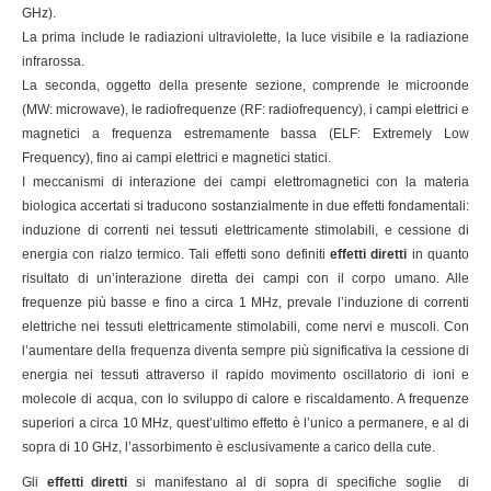
GHz).
La prima include le radiazioni ultraviolette, la luce visibile e la radiazione
infrarossa.
La seconda, oggetto della presente sezione, comprende le microonde
(MW: microwave), le radiofrequenze (RF: radiofrequency), i campi elettrici e
magnetici a frequenza estremamente bassa (ELF: Extremely Low
Frequency), fino ai campi elettrici e magnetici statici.
I meccanismi di interazione dei campi elettromagnetici con la materia
biologica accertati si traducono sostanzialmente in due effetti fondamentali:
induzione di correnti nei tessuti elettricamente stimolabili, e cessione di
energia con rialzo termico. Tali effetti sono definiti
effetti diretti
in quanto
risultato di un’interazione diretta dei campi con il corpo umano. Alle
frequenze più basse e fino a circa 1 MHz, prevale l’induzione di correnti
elettriche nei tessuti elettricamente stimolabili, come nervi e muscoli. Con
l’aumentare della frequenza diventa sempre più significativa la cessione di
energia nei tessuti attraverso il rapido movimento oscillatorio di ioni e
molecole di acqua, con lo sviluppo di calore e riscaldamento. A frequenze
superiori a circa 10 MHz, quest’ultimo effetto è l’unico a permanere, e al di
sopra di 10 GHz, l’assorbimento è esclusivamente a carico della cute.
Gli
effetti diretti
si manifestano al di sopra di specifiche soglie di