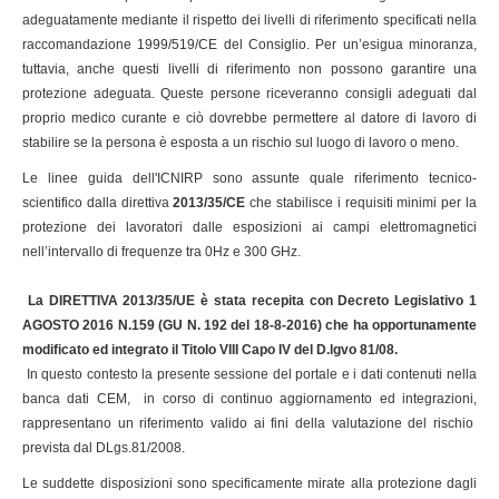
adeguatamente mediante il rispetto dei livelli di riferimento specificati nella
raccomandazione 1999/519/CE del Consiglio. Per un’esigua minoranza,
tuttavia, anche questi livelli di riferimento non possono garantire una
protezione adeguata. Queste persone riceveranno consigli adeguati dal
proprio medico curante e ciò dovrebbe permettere al datore di lavoro di
stabilire se la persona è esposta a un rischio sul luogo di lavoro o meno.
Le linee guida dell'ICNIRP sono assunte quale riferimento tecnico-
scientifico dalla direttiva
2013/35/CE
che stabilisce i requisiti minimi per la
protezione dei lavoratori dalle esposizioni ai campi elettromagnetici
nell’intervallo di frequenze tra 0Hz e 300 GHz.
La
DIRETTIVA 2013/35/UE è stata recepita con Decreto Legislativo 1
AGOSTO 2016 N.159 (GU N. 192 del 18-8-2016) che ha opportunamente
modificato ed integrato il Titolo VIII Capo IV del D.lgvo 81/08
.
In questo contesto la presente sessione del portale e i dati contenuti nella
banca dati CEM, in corso di continuo aggiornamento ed integrazioni,
rappresentano un riferimento valido ai fini della valutazione del rischio
prevista dal DLgs.81/2008.
Le suddette disposizioni sono specificamente mirate alla protezione dagli