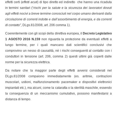
effetti certi (
effetti acuti
) di tipo diretto ed indiretto che hanno una ricaduta
in termini sanitari (“
rischi per la salute e la sicurezza dei lavoratori dovuti
agli effetti nocivi a breve termine conosciuti nel corpo umano derivanti dalla
circolazione di correnti indotte e dall’assorbimento di energia, e da correnti
di contatto”
, DLgs.81/2008, art. 206 comma 1).
Coerentemente con gli scopi della direttiva europea, il
Decreto Legislativo
1 AGOSTO 2016 N.159
non riguarda la protezione da eventuali effetti a
lungo termine, per i quali mancano dati scientifici conclusivi che
comprovino un nesso di causalità, né i rischi conseguenti al contatto con i
conduttori in tensione (art. 206, comma 2) questi ultimi già coperti dalle
norme per la sicurezza elettrica.
Da notare che la maggior parte degli effetti avversi considerati nel
DLgs.81/2008 compaiono immediatamente (es. aritmie, contrazioni
muscolari, ustioni, malfunzionamento pacemaker e dispositivi elettronici
impiantati etc.), ma alcuni, come la cataratta o la sterilità maschile, essendo
la conseguenza di un meccanismo cumulativo, possono manifestarsi a
distanza di tempo.