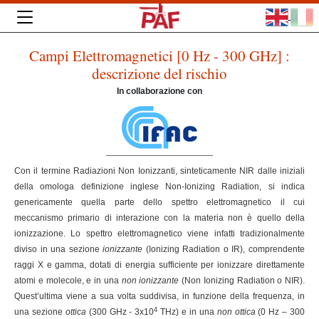
Campi Elettromagnetici [0 Hz - 300 GHz] :
descrizione del rischio
In collaborazione con
Con il termine Radiazioni Non Ionizzanti, sinteticamente NIR dalle iniziali
della omologa definizione inglese Non-Ionizing Radiation, si indica
genericamente quella parte dello spettro elettromagnetico il cui
meccanismo primario di interazione con la materia non è quello della
ionizzazione. Lo spettro elettromagnetico viene infatti tradizionalmente
diviso in una sezione
ionizzante
(Ionizing Radiation o IR), comprendente
raggi X e gamma, dotati di energia sufficiente per ionizzare direttamente
atomi e molecole, e in una
non ionizzante
(Non Ionizing Radiation o NIR).
Quest’ultima viene a sua volta suddivisa, in funzione della frequenza, in
4
una sezione
ottica
(300 GHz - 3x10
THz) e in una
non ottica
(0 Hz – 300