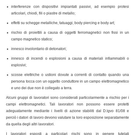
interferenze con dispositivi impiantati passivi, ad esempio protesi
articolari, chiodi, fili o piastre di metallo;
effetti su schegge metalliche, tatuaggi, body piercing e body art;
rischio di proiettili a causa di oggetti ferromagnetici non fissi in un
campo magnetico statico;
innesco involontario di detonatori;
innesco di incendi o esplosioni a causa di materiali infiammabili o
esplosivi;
scosse elettriche o ustioni dovute a correnti di contatto quando una
persona tocca con un oggetto conduttore in un campo elettromagnetico
e uno dei due non è collegato a terra.
Alcuni gruppi di lavoratori sono considerati particolarmente a rischio per i
campi elettromagnetici. Tali lavoratori non possono essere protetti
adeguatamente mediante i livelli di azione stabiliti dal D.lgvo 81/08 e
perciò i datori di lavoro devono valutare la loro esposizione separatamente
da quella degli altri lavoratori.
I lavoratori esposti a particolari rischi sono in genere tutelati