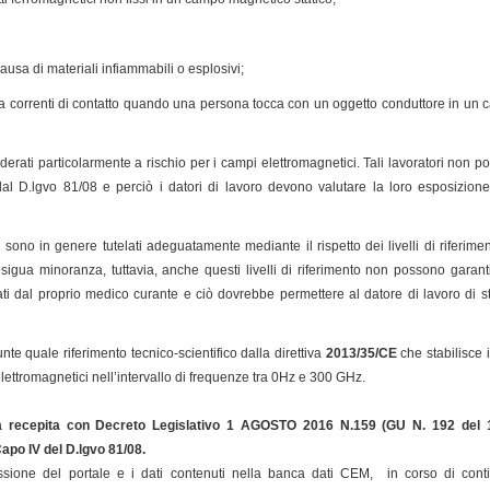
ausa di materiali infiammabili o esplosivi;
e a correnti di contatto quando una persona tocca con un oggetto conduttore in un
iderati particolarmente a rischio per i campi elettromagnetici. Tali lavoratori non
i dal D.lgvo 81/08 e perciò i datori di lavoro devono valutare la loro esposizio
chi sono in genere tutelati adeguatamente mediante il rispetto dei livelli di riferi
sigua minoranza, tuttavia, anche questi livelli di riferimento non possono garan
i dal proprio medico curante e ciò dovrebbe permettere al datore di lavoro di st
te quale riferimento tecnico-scientifico dalla direttiva
2013/35/CE
che stabilisce i
elettromagnetici nell’intervallo di frequenze tra 0Hz e 300 GHz.
a recepita con Decreto Legislativo 1 AGOSTO 2016 N.159 (GU N. 192 del 
 Capo IV del D.lgvo 81/08
.
sione del portale e i dati contenuti nella banca dati CEM, in corso di cont