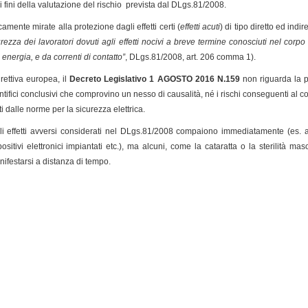
 fini della valutazione del rischio prevista dal DLgs.81/2008.
amente mirate alla protezione dagli effetti certi (
effetti acuti
) di tipo diretto ed ind
curezza dei lavoratori dovuti agli effetti nocivi a breve termine conosciuti nel corp
 energia, e da correnti di contatto”
, DLgs.81/2008, art. 206 comma 1).
rettiva europea, il
Decreto Legislativo 1 AGOSTO 2016 N.159
non riguarda la p
tifici conclusivi che comprovino un nesso di causalità, né i rischi conseguenti al con
i dalle norme per la sicurezza elettrica.
 effetti avversi considerati nel DLgs.81/2008 compaiono immediatamente (es. ari
tivi elettronici impiantati etc.), ma alcuni, come la cataratta o la sterilità m
festarsi a distanza di tempo.