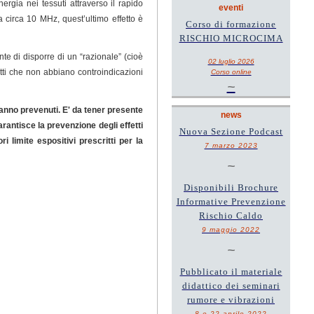
rgia nei tessuti attraverso il rapido
eventi
 circa 10 MHz, quest’ultimo effetto è
Corso di formazione
RISCHIO MICROCIMA
te di disporre di un “razionale” (cioè
02 luglio 2026
etti che non abbiano controindicazioni
Corso online
~
vanno prevenuti. E' da tener presente
news
garantisce la prevenzione degli effetti
Nuova Sezione Podcast
 limite espositivi prescritti per la
7 marzo 2023
~
Disponibili Brochure
Informative Prevenzione
Rischio Caldo
9 maggio 2022
~
Pubblicato il materiale
didattico dei seminari
rumore e vibrazioni
8 e 22 aprile 2022