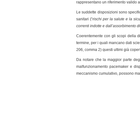
rappresentano un riferimento valido ai
Le suddette disposizioni sono specific
sanitari (“
rischi per la salute e la si
correnti indotte e dall’assorbimento di
Coerentemente con gli scopi della di
termine, per i quali mancano dati scien
206, comma 2) questi ultimi già copert
Da notare che la maggior parte degli
malfunzionamento pacemaker e disposi
meccanismo cumulativo, possono mani