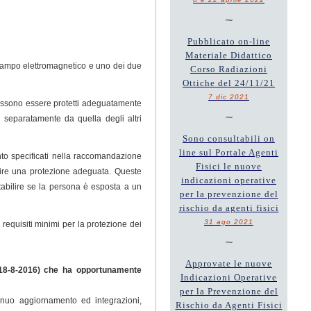
~
Pubblicato on-line
Materiale Didattico
 campo elettromagnetico e uno dei due
Corso Radiazioni
Ottiche del 24/11/21
7 dic 2021
 possono essere protetti adeguatamente
~
ne separatamente da quella degli altri
Sono consultabili on
line sul Portale Agenti
mento specificati nella raccomandazione
Fisici le nuove
tire una protezione adeguata. Queste
indicazioni operative
abilire se la persona è esposta a un
per la prevenzione del
rischio da agenti fisici
31 ago 2021
 requisiti minimi per la protezione dei
~
Approvate le nuove
18-8-2016) che ha opportunamente
Indicazioni Operative
per la Prevenzione del
inuo aggiornamento ed integrazioni,
Rischio da Agenti Fisici