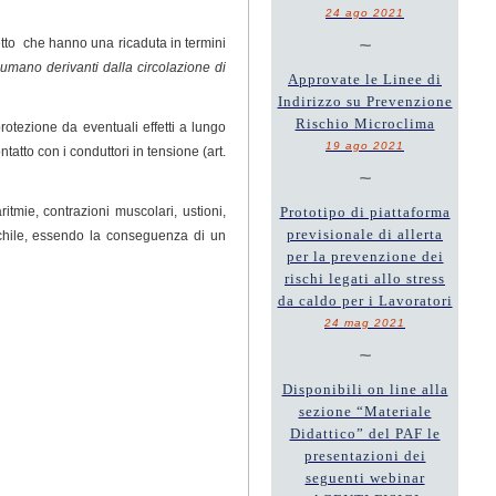
24 ago 2021
~
iretto che hanno una ricaduta in termini
o umano derivanti dalla circolazione di
Approvate le Linee di
Indirizzo su Prevenzione
Rischio Microclima
rotezione da eventuali effetti a lungo
19 ago 2021
tatto con i conduttori in tensione (art.
~
tmie, contrazioni muscolari, ustioni,
Prototipo di piattaforma
previsionale di allerta
aschile, essendo la conseguenza di un
per la prevenzione dei
rischi legati allo stress
da caldo per i Lavoratori
24 mag 2021
~
Disponibili on line alla
sezione “Materiale
Didattico” del PAF le
presentazioni dei
seguenti webinar