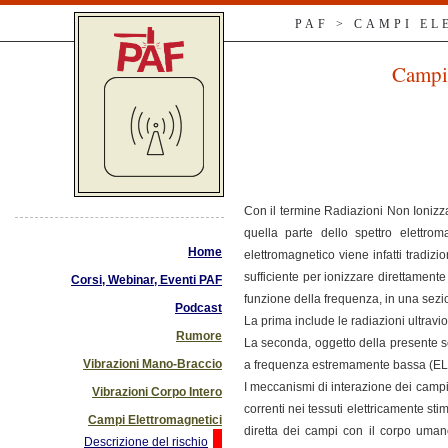
PAF > CAMPI E
Campi 
Con il termine Radiazioni Non Ionizza
quella parte dello spettro elettro
Home
elettromagnetico viene infatti tradiz
sufficiente per ionizzare direttament
Corsi, Webinar, Eventi PAF
funzione della frequenza, in una sez
Podcast
La prima include le radiazioni ultraviol
Rumore
La seconda, oggetto della presente s
Vibrazioni Mano-Braccio
a frequenza estremamente bassa (ELF: 
I meccanismi di interazione dei campi 
Vibrazioni Corpo Intero
correnti nei tessuti elettricamente stim
Campi Elettromagnetici
diretta dei campi con il corpo umano
Descrizione del rischio