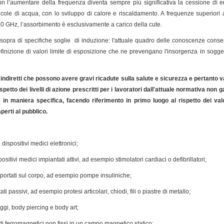
on l’aumentare della frequenza diventa sempre più significativa la cessione di ene
ecole di acqua, con lo sviluppo di calore e riscaldamento. A frequenze superiori a
 10 GHz, l’assorbimento è esclusivamente a carico della cute.
 sopra di specifiche soglie di induzione: l'attuale quadro delle conoscenze consen
efinizione di valori limite di esposizione che ne prevengano l'insorgenza in sogg
i indiretti che possono avere gravi ricadute sulla salute e sicurezza e pertanto 
spetto dei livelli di azione prescritti per i lavoratori dall'attuale normativa non 
 in maniera specifica, facendo riferimento in primo luogo al rispetto dei valori
perti al pubblico.
 dispositivi medici elettronici;
sitivi medici impiantati attivi, ad esempio stimolatori cardiaci o defibrillatori;
i portati sul corpo, ad esempio pompe insuliniche;
ti passivi, ad esempio protesi articolari, chiodi, fili o piastre di metallo;
aggi, body piercing e body art;
etti ferromagnetici non fissi in un campo magnetico statico;