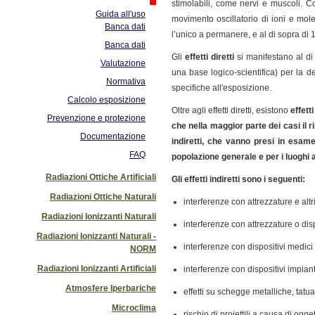
stimolabili, come nervi e muscoli. C
Guida all'uso
movimento oscillatorio di ioni e mol
Banca dati
l’unico a permanere, e al di sopra di
Banca dati
Gli
effetti diretti
si manifestano al di
Valutazione
una base logico-scientifica) per la d
Normativa
specifiche all'esposizione.
Calcolo esposizione
Oltre agli effetti diretti, esistono
effett
Prevenzione e protezione
che nella maggior parte dei casi il ri
Documentazione
indiretti, che vanno presi in esame
FAQ
popolazione generale e per i luoghi a
Radiazioni Ottiche Artificiali
Gli effetti indiretti sono i seguenti:
Radiazioni Ottiche Naturali
interferenze con attrezzature e altri
Radiazioni Ionizzanti Naturali
interferenze con attrezzature o dispo
Radiazioni Ionizzanti Naturali -
interferenze con dispositivi medic
NORM
Radiazioni Ionizzanti Artificiali
interferenze con dispositivi impianta
Atmosfere Iperbariche
effetti su schegge metalliche, tatu
Microclima
rischio di proiettili a causa di ogg