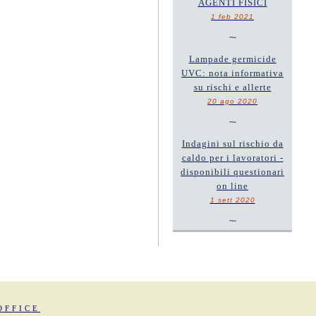
AGENTI FISICI
1 feb 2021
~
Lampade germicide
UVC: nota informativa
su rischi e allerte
20 ago 2020
~
Indagini sul rischio da
caldo per i lavoratori -
disponibili questionari
on line
1 sett 2020
~
OFFICE