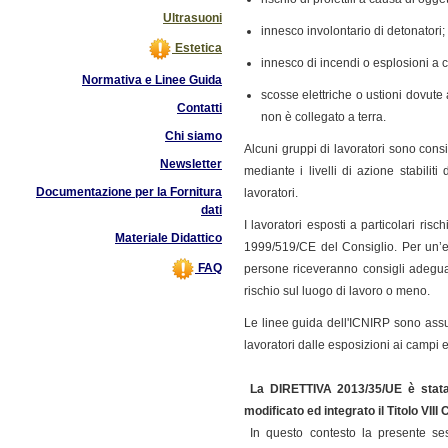
Ultrasuoni
innesco involontario di detonatori;
Estetica
innesco di incendi o esplosioni a c
Normativa e Linee Guida
scosse elettriche o ustioni dovut
Contatti
non è collegato a terra.
Chi siamo
Alcuni gruppi di lavoratori sono cons
Newsletter
mediante i livelli di azione stabilit
Documentazione per la Fornitura
lavoratori.
dati
I lavoratori esposti a particolari ris
Materiale Didattico
1999/519/CE del Consiglio. Per un’e
FAQ
persone riceveranno consigli adeguat
rischio sul luogo di lavoro o meno.
Le linee guida dell'ICNIRP sono assun
lavoratori dalle esposizioni ai campi 
La
DIRETTIVA 2013/35/UE è stat
modificato ed integrato il Titolo VIII
In questo contesto la presente ses