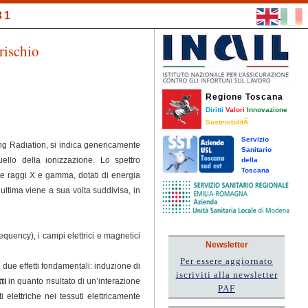
31
rischio
Regione Toscana
Diritti
Valori
Innovazione
SostenibilitÃ
Servizio
ing Radiation, si indica genericamente
Sanitario
ello della ionizzazione. Lo spettro
della
Toscana
e raggi X e gamma, dotati di energia
ultima viene a sua volta suddivisa, in
uency), i campi elettrici e magnetici
Newsletter
Per essere aggiornato
 due effetti fondamentali: induzione di
iscriviti alla newsletter
tti
in quanto risultato di un’interazione
PAF
elettriche nei tessuti elettricamente