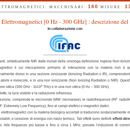
160
1
LETTROMAGNETICI: MACCHINARI:
MISURE:
Elettromagnetici [0 Hz - 300 GHz] : descrizione del 
In collaborazione con
nti, sinteticamente NIR dalle iniziali della omologa definizione inglese Non-Ioniz
magnetico il cui meccanismo primario di interazione con la materia non è qu
ionalmente diviso in una sezione
ionizzante
(Ionizing Radiation o IR), comprendent
e atomi e molecole, e in una
non ionizzante
(Non Ionizing Radiation o NIR). Quest’
4
ione
ottica
(300 GHz - 3x10
THz) e in una
non ottica
(0 Hz – 300 GHz).
ette, la luce visibile e la radiazione infrarossa.
ezione, comprende le microonde (MW: microwave), le radiofrequenze (RF: radiofreq
Extremely Low Frequency), fino ai campi elettrici e magnetici statici.
elettromagnetici con la materia biologica accertati si traducono sostanzialmente in
olabili, e cessione di energia con rialzo termico. Tali effetti sono definiti
effetti dire
. Alle frequenze più basse e fino a circa 1 MHz, prevale l’induzione di correnti 