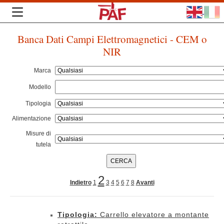
Banca Dati Campi Elettromagnetici - CEM o
NIR
Marca
Modello
Tipologia
Alimentazione
Misure di
tutela
2
Indietro
1
3
4
5
6
7
8
Avanti
Tipologia:
Carrello elevatore a montante