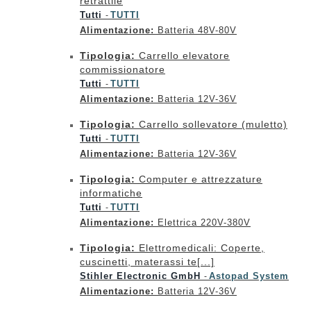
retrattile
Tutti
TUTTI
-
Alimentazione:
Batteria 48V-80V
Tipologia:
Carrello elevatore
commissionatore
Tutti
TUTTI
-
Alimentazione:
Batteria 12V-36V
Tipologia:
Carrello sollevatore (muletto)
Tutti
TUTTI
-
Alimentazione:
Batteria 12V-36V
Tipologia:
Computer e attrezzature
informatiche
Tutti
TUTTI
-
Alimentazione:
Elettrica 220V-380V
Tipologia:
Elettromedicali: Coperte,
cuscinetti, materassi te[...]
Stihler Electronic GmbH
Astopad System
-
Alimentazione:
Batteria 12V-36V