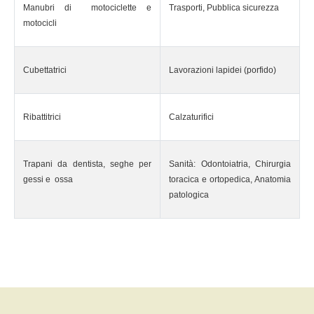
Manubri di motociclette e
Trasporti, Pubblica sicurezza
motocicli
Cubettatrici
Lavorazioni lapidei (porfido)
Ribattitrici
Calzaturifici
Trapani da dentista, seghe per
Sanità: Odontoiatria, Chirurgia
gessi e ossa
toracica e ortopedica, Anatomia
patologica