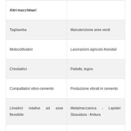
Altri macchinari
Tagliaerba
Manutenzione aree verdi
Motocoltivatori
Lavorazioni agricolo-forestali
Chiodatrici
Palletts, legno
Compattatori vibro-cemento
Produzione vibrati in cemento
Limatrici rotative ad asse
Metalmeccanica - Lapidei:
flessibile
Sbavatura - finitura