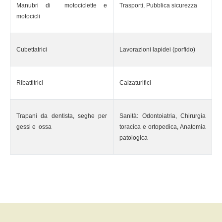
Manubri di motociclette e
Trasporti, Pubblica sicurezza
motocicli
Cubettatrici
Lavorazioni lapidei (porfido)
Ribattitrici
Calzaturifici
Trapani da dentista, seghe per
Sanità: Odontoiatria, Chirurgia
gessi e ossa
toracica e ortopedica, Anatomia
patologica