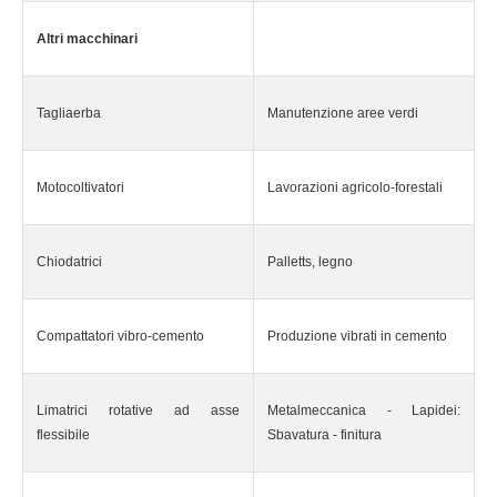
Altri macchinari
Tagliaerba
Manutenzione aree verdi
Motocoltivatori
Lavorazioni agricolo-forestali
Chiodatrici
Palletts, legno
Compattatori vibro-cemento
Produzione vibrati in cemento
Limatrici rotative ad asse
Metalmeccanica - Lapidei:
flessibile
Sbavatura - finitura