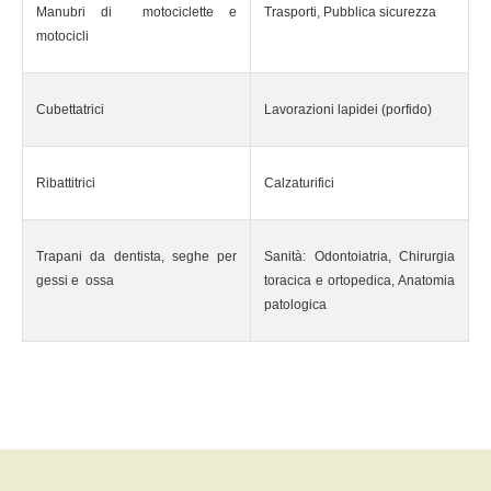
Manubri di motociclette e
Trasporti, Pubblica sicurezza
motocicli
Cubettatrici
Lavorazioni lapidei (porfido)
Ribattitrici
Calzaturifici
Trapani da dentista, seghe per
Sanità: Odontoiatria, Chirurgia
gessi e ossa
toracica e ortopedica, Anatomia
patologica