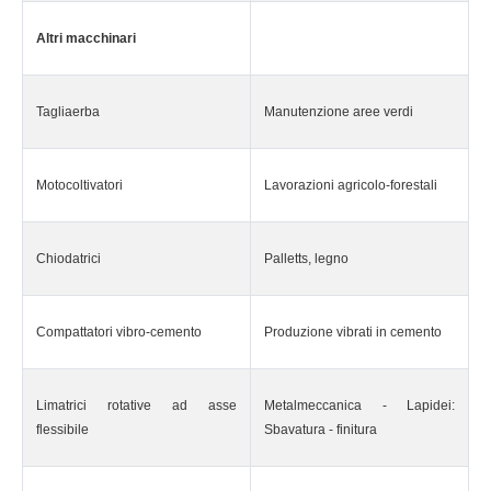
Altri macchinari
Tagliaerba
Manutenzione aree verdi
Motocoltivatori
Lavorazioni agricolo-forestali
Chiodatrici
Palletts, legno
Compattatori vibro-cemento
Produzione vibrati in cemento
Limatrici rotative ad asse
Metalmeccanica - Lapidei:
flessibile
Sbavatura - finitura