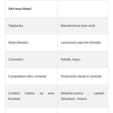
Altri macchinari
Tagliaerba
Manutenzione aree verdi
Motocoltivatori
Lavorazioni agricolo-forestali
Chiodatrici
Palletts, legno
Compattatori vibro-cemento
Produzione vibrati in cemento
Limatrici rotative ad asse
Metalmeccanica - Lapidei:
flessibile
Sbavatura - finitura