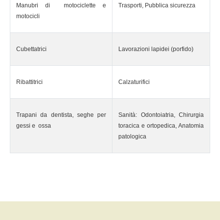
Manubri di motociclette e
Trasporti, Pubblica sicurezza
motocicli
Cubettatrici
Lavorazioni lapidei (porfido)
Ribattitrici
Calzaturifici
Trapani da dentista, seghe per
Sanità: Odontoiatria, Chirurgia
gessi e ossa
toracica e ortopedica, Anatomia
patologica