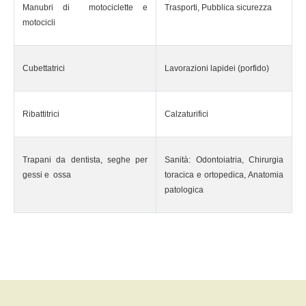
Manubri di motociclette e
Trasporti, Pubblica sicurezza
motocicli
Cubettatrici
Lavorazioni lapidei (porfido)
Ribattitrici
Calzaturifici
Trapani da dentista, seghe per
Sanità: Odontoiatria, Chirurgia
gessi e ossa
toracica e ortopedica, Anatomia
patologica