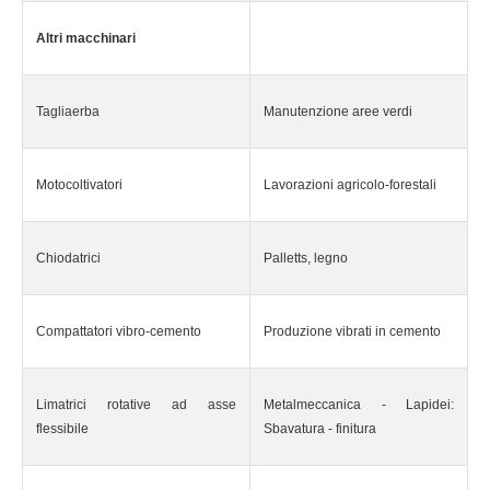
Altri macchinari
Tagliaerba
Manutenzione aree verdi
Motocoltivatori
Lavorazioni agricolo-forestali
Chiodatrici
Palletts, legno
Compattatori vibro-cemento
Produzione vibrati in cemento
Limatrici rotative ad asse
Metalmeccanica - Lapidei:
flessibile
Sbavatura - finitura