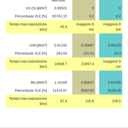
attenuati
2
UV (S) [W/m
]
0.68501
0
0
Percentuale VLE [%]
65761.15
0.2
0.2
Tempo max esposizione
maggiore 8
maggiore 8
43.8
[sec]
ore
ore
2
UVA [W/m
]
0.91335
0.45667
0.09133
Percentuale VLE [%]
263.04
131.52
26.3
Tempo max esposizione
maggiore 8
10948.7
21897.4
[sec]
ore
2
Blu [W/m
]
1.14169
0.85627
0.91335
Percentuale VLE [%]
11416.87
8562.65
9133.49
Tempo max esposizione
87.6
116.8
109.5
[sec]