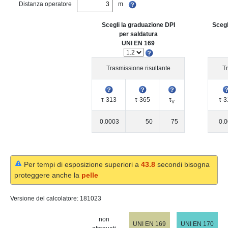
Distanza operatore
m
Scegli la graduazione DPI
Scegl
per saldatura
UNI EN 169
Trasmissione risultante
Tr
τ-313
τ-365
τ
τ-3
V
0.0003
50
75
0.
Per tempi di esposizione superiori a
43.8
secondi bisogna
proteggere anche la
pelle
Versione del calcolatore:
181023
non
UNI EN 169
UNI EN 170