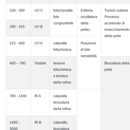
100 - 280
UV C
fotocheratite
Eritema
Tumori cutanei
foto
(scottatura
Processo
congiuntivite
della
accelerato di
280 - 315
UV B
pelle)
invecchiamento
della pelle
315 - 400
UV A
cataratta
Reazione
fotochimica
di foto
sensibilità
400 – 780
Visibile
lesione
Bruciatura della
fotochimica
pelle
e termica
della retina
780 - 1400
IR A
cataratta
bruciatura
della retina
1400 -
IR B
cataratta,
3000
bruciatura