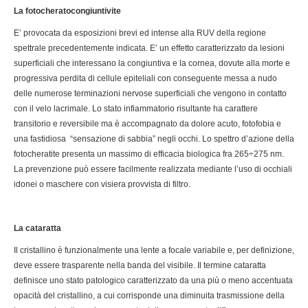
La fotocheratocongiuntivite
E’ provocata da esposizioni brevi ed intense alla RUV della regione
spettrale precedentemente indicata. E’ un effetto caratterizzato da lesioni
superficiali che interessano la congiuntiva e la cornea, dovute alla morte e
progressiva perdita di cellule epiteliali con conseguente messa a nudo
delle numerose terminazioni nervose superficiali che vengono in contatto
con il velo lacrimale. Lo stato infiammatorio risultante ha carattere
transitorio e reversibile ma è accompagnato da dolore acuto, fotofobia e
una fastidiosa “sensazione di sabbia” negli occhi. Lo spettro d’azione della
fotocheratite presenta un massimo di efficacia biologica fra 265÷275 nm.
La prevenzione può essere facilmente realizzata mediante l’uso di occhiali
idonei o maschere con visiera provvista di filtro.
La cataratta
Il cristallino è funzionalmente una lente a focale variabile e, per definizione,
deve essere trasparente nella banda del visibile. Il termine cataratta
definisce uno stato patologico caratterizzato da una più o meno accentuata
opacità del cristallino, a cui corrisponde una diminuita trasmissione della