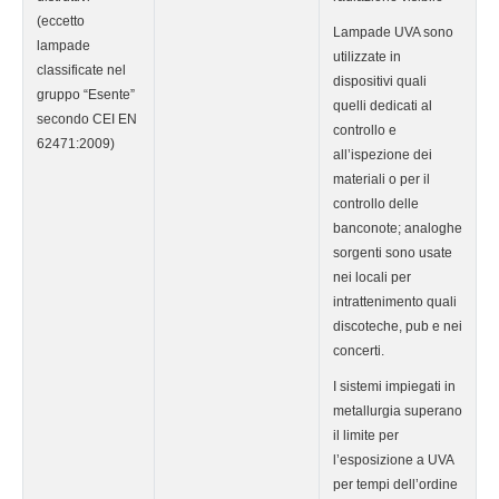
(eccetto
Lampade UVA sono
lampade
utilizzate in
classificate nel
dispositivi quali
gruppo “Esente”
quelli dedicati al
secondo CEI EN
controllo e
62471:2009)
all’ispezione dei
materiali o per il
controllo delle
banconote; analoghe
sorgenti sono usate
nei locali per
intrattenimento quali
discoteche, pub e nei
concerti.
I sistemi impiegati in
metallurgia superano
il limite per
l’esposizione a UVA
per tempi dell’ordine