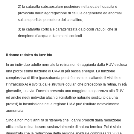
2) la cataratta subcapsulare posteriore nella quale l’opacità è
provocata daun’aggregazione di cellule degenerate ed anormali
sulla superficie posteriore del cristallino;
3) la cataratta corticale caratterizzata da piccoli vacuoli che si
riempiono d’acqua e frammenti corticali.
Il danno retinico da luce blu
In un individuo adulto normale la retina non è raggiunta dalla RUV esclusa
una piccolissima frazione di UV-A di più bassa energia. La funzione
complessiva di filtro (passabanda perché trasmette saltando il visibile e
l’infrarosso A) è svolta dalle strutture oculari che precedono la retina. In età
giovanile, tuttavia, l’occhio presenta una maggiore trasparenza alla RUV
ed anche negli individui afachici (cristallino naturale sostituito da una
protesi) la trasmissione nella regione UV-A può risultare notevolmente
aumentata.
Sino a non molti anni fa si riteneva che i danni prodotti dalla radiazione
ottica sulla retina fossero sostanzialmente di natura termica. Poi è stato
dimostrato che la radiazione della regione spettrale compresa fra 300 e