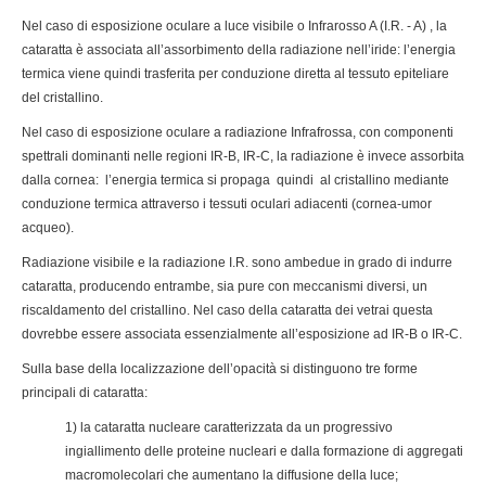
Nel caso di esposizione oculare a luce visibile o Infrarosso A (I.R. - A) , la
cataratta è associata all’assorbimento della radiazione nell’iride: l’energia
termica viene quindi trasferita per conduzione diretta al tessuto epiteliare
del cristallino.
Nel caso di esposizione oculare a radiazione Infrafrossa, con componenti
spettrali dominanti nelle regioni IR-B, IR-C, la radiazione è invece assorbita
dalla cornea: l’energia termica si propaga quindi al cristallino mediante
conduzione termica attraverso i tessuti oculari adiacenti (cornea-umor
acqueo).
Radiazione visibile e la radiazione I.R. sono ambedue in grado di indurre
cataratta, producendo entrambe, sia pure con meccanismi diversi, un
riscaldamento del cristallino. Nel caso della cataratta dei vetrai questa
dovrebbe essere associata essenzialmente all’esposizione ad IR-B o IR-C.
Sulla base della localizzazione dell’opacità si distinguono tre forme
principali di cataratta:
1) la cataratta nucleare caratterizzata da un progressivo
ingiallimento delle proteine nucleari e dalla formazione di aggregati
macromolecolari che aumentano la diffusione della luce;