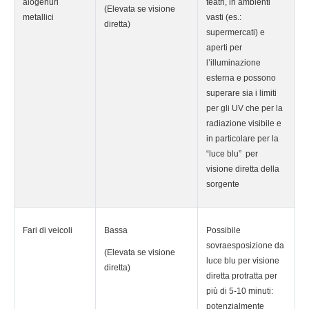
alogenuri
teatri, in ambienti
(Elevata se visione
metallici
vasti (es.:
diretta)
supermercati) e
aperti per
l’illuminazione
esterna e possono
superare sia i limiti
per gli UV che per la
radiazione visibile e
in particolare per la
“luce blu” per
visione diretta della
sorgente
Fari di veicoli
Bassa
Possibile
sovraesposizione da
(Elevata se visione
luce blu per visione
diretta)
diretta protratta per
più di 5-10 minuti:
potenzialmente