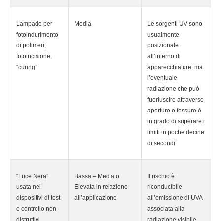
Lampade per
Media
Le sorgenti UV sono
fotoindurimento
usualmente
di polimeri,
posizionate
fotoincisione,
all’interno di
“curing”
apparecchiature, ma
l’eventuale
radiazione che può
fuoriuscire attraverso
aperture o fessure è
in grado di superare i
limiti in poche decine
di secondi
“Luce Nera”
Bassa – Media o
Il rischio è
usata nei
Elevata in relazione
riconducibile
dispositivi di test
all’applicazione
all’emissione di UVA
e controllo non
associata alla
distruttivi
radiazione visibile