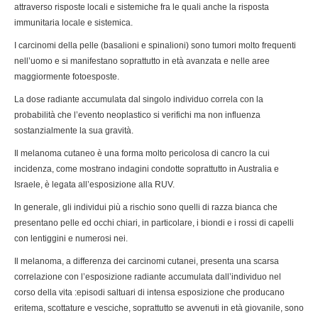
attraverso risposte locali e sistemiche fra le quali anche la risposta
immunitaria locale e sistemica.
I carcinomi della pelle (basalioni e spinalioni) sono tumori molto frequenti
nell’uomo e si manifestano soprattutto in età avanzata e nelle aree
maggiormente fotoesposte.
La dose radiante accumulata dal singolo individuo correla con la
probabilità che l’evento neoplastico si verifichi ma non influenza
sostanzialmente la sua gravità.
Il melanoma cutaneo è una forma molto pericolosa di cancro la cui
incidenza, come mostrano indagini condotte soprattutto in Australia e
Israele, è legata all’esposizione alla RUV.
In generale, gli individui più a rischio sono quelli di razza bianca che
presentano pelle ed occhi chiari, in particolare, i biondi e i rossi di capelli
con lentiggini e numerosi nei.
Il melanoma, a differenza dei carcinomi cutanei, presenta una scarsa
correlazione con l’esposizione radiante accumulata dall’individuo nel
corso della vita :episodi saltuari di intensa esposizione che producano
eritema, scottature e vesciche, soprattutto se avvenuti in età giovanile, sono