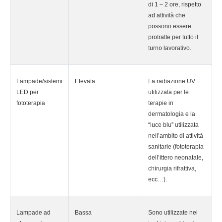
di 1 – 2 ore, rispetto
ad attività che
possono essere
protratte per tutto il
turno lavorativo.
Lampade/sistemi
Elevata
La radiazione UV
LED per
utilizzata per le
fototerapia
terapie in
dermatologia e la
“luce blu” utilizzata
nell’ambito di attività
sanitarie (fototerapia
dell’ittero neonatale,
chirurgia rifrattiva,
ecc…).
Lampade ad
Bassa
Sono utilizzate nei