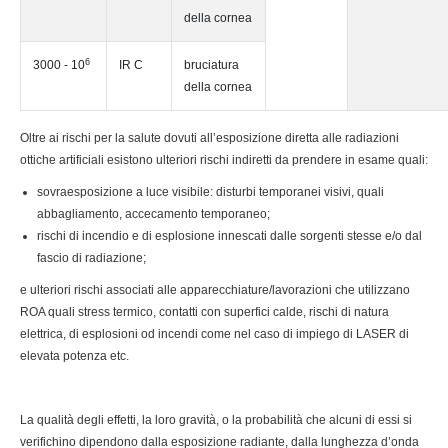
della cornea
6
3000 - 10
IR C
bruciatura
della cornea
Oltre ai rischi per la salute dovuti all’esposizione diretta alle radiazioni
ottiche artificiali esistono ulteriori rischi indiretti da prendere in esame quali:
sovraesposizione a luce visibile: disturbi temporanei visivi, quali
abbagliamento, accecamento temporaneo;
rischi di incendio e di esplosione innescati dalle sorgenti stesse e/o dal
fascio di radiazione;
e ulteriori rischi associati alle apparecchiature/lavorazioni che utilizzano
ROA quali stress termico, contatti con superfici calde, rischi di natura
elettrica, di esplosioni od incendi come nel caso di impiego di LASER di
elevata potenza etc.
La qualità degli effetti, la loro gravità, o la probabilità che alcuni di essi si
verifichino dipendono dalla esposizione radiante, dalla lunghezza d’onda