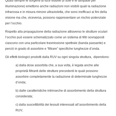
Quasi sempre le sorgenti di luce visibile (il sole e le lampade per
illuminazione) emettono anche radiazioni non visibili quali la radiazione
infrarossa e in misura minore ultravioletta, che sono inefficaci ai fini della
visione ma che, viceversa, possono rappresentare un rischio potenziale
per l’occhio.
Rispetto alla propagazione della radiazione attraverso le strutture oculari
l’occhio può essere schematizzato come un sistema di filtri sovrapposti
ciascuno con una particolare trasmissione spettrale (banda passante) e
perciò in grado di assorbire e “filtrare” specifiche lunghezze d’onda.
Gli effetti biologici prodotti dalla RUV su ogni singola struttura, dipendono:
a) dalla dose assorbita che, a sua volta, è legata anche alle
proprietà filtranti delle strutture precedenti le quali possono
assorbire completamente la radiazione di determinate lunghezze
d’onda;
b) dalle caratteristiche intrinseche di assorbimento della struttura
considerata;
c) dalla suscettibilità dei tessuti interessati all’assorbimento della
RUV;