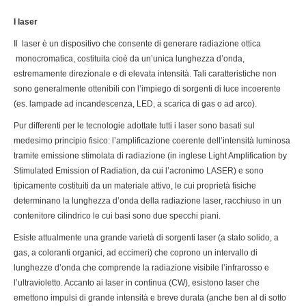
I laser
Il laser è un dispositivo che consente di generare radiazione ottica
monocromatica, costituita cioè da un’unica lunghezza d’onda,
estremamente direzionale e di elevata intensità. Tali caratteristiche non
sono generalmente ottenibili con l’impiego di sorgenti di luce incoerente
(es. lampade ad incandescenza, LED, a scarica di gas o ad arco).
Pur differenti per le tecnologie adottate tutti i laser sono basati sul
medesimo principio fisico: l’amplificazione coerente dell’intensità luminosa
tramite emissione stimolata di radiazione (in inglese Light Amplification by
Stimulated Emission of Radiation, da cui l’acronimo LASER) e sono
tipicamente costituiti da un materiale attivo, le cui proprietà fisiche
determinano la lunghezza d’onda della radiazione laser, racchiuso in un
contenitore cilindrico le cui basi sono due specchi piani.
Esiste attualmente una grande varietà di sorgenti laser (a stato solido, a
gas, a coloranti organici, ad eccimeri) che coprono un intervallo di
lunghezze d’onda che comprende la radiazione visibile l’infrarosso e
l’ultravioletto. Accanto ai laser in continua (CW), esistono laser che
emettono impulsi di grande intensità e breve durata (anche ben al di sotto