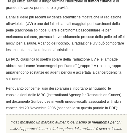
Tra gli effetti sanitari a lungo termine l’induzione di
tumori cutanei
è di
grande rilevanza per numero e gravità.
L’analisi delle più recenti evidenze scientifiche mostra che la radiazione
ultravioletta (UV) è uno dei fattori causali maggiori per i carcinomi della
pelle (carcinoma spinocellulare e carcinoma basocellulare) e per il
melanoma cutaneo, provoca l’invecchiamento precoce della pelle ed effetti
nocivi per la salute. A carico dell’occhio, la radiazione UV può comportare
lesioni e danni alla retina ed al cristallino.
Lo IARC classifica lo spettro solare della radiazione UV e le lampade
abbronzanti come “cancerogeni per l’uomo” (gruppo 1 A ): a tale gruppo
appartengono sostanze ed agenti per cui è accertata la cancerogenicità
sull'uomo.
Per quanto concerne l'uso dei solarium si riportano al riguardo le
constatazioni dello IARC (International Agency for Research on Cancer)
nel documento Sunbed use in youth unequivocally associated with skin
cancer del 29 Novembre 2006 (scaricabile su questo portale in PDF):
''I dati mostrano un marcato aumento del rischio di
melanoma
per chi
utilizzi apparecchiature solarium prima dei trent'anni: è stato calcolato