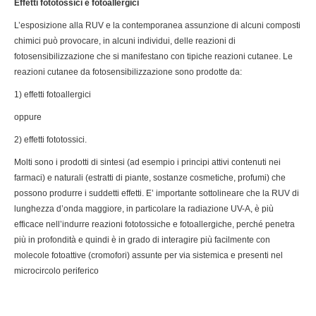
Effetti fototossici e fotoallergici
L’esposizione alla RUV e la contemporanea assunzione di alcuni composti
chimici può provocare, in alcuni individui, delle reazioni di
fotosensibilizzazione che si manifestano con tipiche reazioni cutanee. Le
reazioni cutanee da fotosensibilizzazione sono prodotte da:
1) effetti fotoallergici
oppure
2) effetti fototossici.
Molti sono i prodotti di sintesi (ad esempio i principi attivi contenuti nei
farmaci) e naturali (estratti di piante, sostanze cosmetiche, profumi) che
possono produrre i suddetti effetti. E’ importante sottolineare che la RUV di
lunghezza d’onda maggiore, in particolare la radiazione UV-A, è più
efficace nell’indurre reazioni fototossiche e fotoallergiche, perché penetra
più in profondità e quindi è in grado di interagire più facilmente con
molecole fotoattive (cromofori) assunte per via sistemica e presenti nel
microcircolo periferico