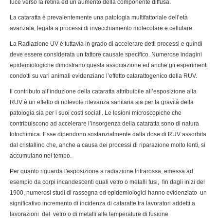
luce verso la retina ed un aumento della componente diffusa.
La cataratta è prevalentemente una patologia multifattoriale dell’età
avanzata, legata a processi di invecchiamento molecolare e cellulare.
La Radiazione UV è tuttavia in grado di accelerare detti processi e quindi
deve essere considerata un fattore causale specifico. Numerose indagini
epidemiologiche dimostrano questa associazione ed anche gli esperimenti
condotti su vari animali evidenziano l’effetto catarattogenico della RUV.
Il contributo all’induzione della cataratta attribuibile all’esposizione alla
RUV è un effetto di notevole rilevanza sanitaria sia per la gravità della
patologia sia per i suoi costi sociali. Le lesioni microscopiche che
contribuiscono ad accelerare l’insorgenza della cataratta sono di natura
fotochimica. Esse dipendono sostanzialmente dalla dose di RUV assorbita
dal cristallino che, anche a causa dei processi di riparazione molto lenti, si
accumulano nel tempo.
Per quanto riguarda l'esposizione a radiazione Infrarossa, emessa ad
esempio da corpi incandescenti quali vetro o metalli fusi, fin dagli inizi del
1900, numerosi studi di rassegna ed epidemiologici hanno evidenziato un
significativo incremento di incidenza di cataratte tra lavoratori addetti a
lavorazioni del vetro o di metalli alle temperature di fusione