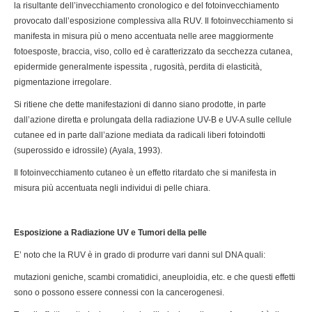
la risultante dell’invecchiamento cronologico e del fotoinvecchiamento
provocato dall’esposizione complessiva alla RUV. Il fotoinvecchiamento si
manifesta in misura più o meno accentuata nelle aree maggiormente
fotoesposte, braccia, viso, collo ed è caratterizzato da secchezza cutanea,
epidermide generalmente ispessita , rugosità, perdita di elasticità,
pigmentazione irregolare.
Si ritiene che dette manifestazioni di danno siano prodotte, in parte
dall’azione diretta e prolungata della radiazione UV-B e UV-A sulle cellule
cutanee ed in parte dall’azione mediata da radicali liberi fotoindotti
(superossido e idrossile) (Ayala, 1993).
Il fotoinvecchiamento cutaneo è un effetto ritardato che si manifesta in
misura più accentuata negli individui di pelle chiara.
Esposizione a Radiazione UV e Tumori della pelle
E’ noto che la RUV è in grado di produrre vari danni sul DNA quali:
mutazioni geniche, scambi cromatidici, aneuploidia, etc. e che questi effetti
sono o possono essere connessi con la cancerogenesi.