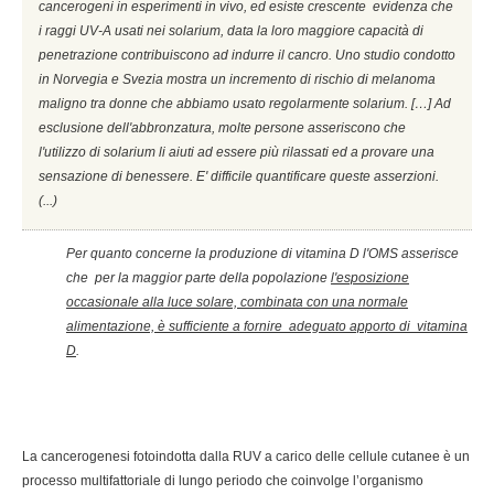
cancerogeni in esperimenti in vivo, ed esiste crescente evidenza che
i raggi UV-A usati nei solarium, data la loro maggiore capacità di
penetrazione contribuiscono ad indurre il cancro. Uno studio condotto
in Norvegia e Svezia mostra un incremento di rischio di melanoma
maligno tra donne che abbiamo usato regolarmente solarium. […] Ad
esclusione dell'abbronzatura, molte persone asseriscono che
l'utilizzo di solarium li aiuti ad essere più rilassati ed a provare una
sensazione di benessere. E' difficile quantificare queste asserzioni.
(...)
Per quanto concerne la produzione di vitamina D l'OMS asserisce
che per la maggior parte della popolazione
l'esposizione
occasionale alla luce solare, combinata con una normale
alimentazione, è sufficiente a fornire adeguato apporto di vitamina
D
.
La cancerogenesi fotoindotta dalla RUV a carico delle cellule cutanee è un
processo multifattoriale di lungo periodo che coinvolge l’organismo