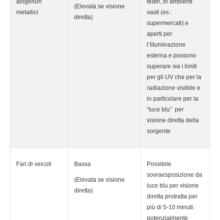
alogenuri
teatri, in ambienti
(Elevata se visione
metallici
vasti (es.:
diretta)
supermercati) e
aperti per
l’illuminazione
esterna e possono
superare sia i limiti
per gli UV che per la
radiazione visibile e
in particolare per la
“luce blu” per
visione diretta della
sorgente
Fari di veicoli
Bassa
Possibile
sovraesposizione da
(Elevata se visione
luce blu per visione
diretta)
diretta protratta per
più di 5-10 minuti:
potenzialmente