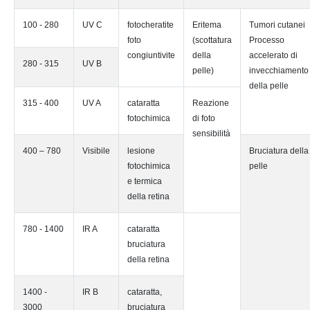
100 - 280
UV C
fotocheratite
Eritema
Tumori cutanei
foto
(scottatura
Processo
congiuntivite
della
accelerato di
280 - 315
UV B
pelle)
invecchiamento
della pelle
315 - 400
UV A
cataratta
Reazione
fotochimica
di foto
sensibilità
400 – 780
Visibile
lesione
Bruciatura della
fotochimica
pelle
e termica
della retina
780 - 1400
IR A
cataratta
bruciatura
della retina
1400 -
IR B
cataratta,
3000
bruciatura