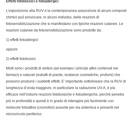
Effetti fototossici e fotoallergici
L’esposizione alla RUV e la contemporanea assunzione di alcuni composti
chimici può provocare, in alcuni individui, delle reazioni di
fotosensibilizzazione che si manifestano con tipiche reazioni cutanee. Le
reazioni cutanee da fotosensibilizzazione sono prodotte da:
1) effetti fotoallergici
oppure
2) effetti fototossici.
Molti sono i prodotti di sintesi (ad esempio i principi attivi contenuti nei
farmaci) e naturali (estratti di piante, sostanze cosmetiche, profumi) che
possono produrre i suddetti effetti. E’ importante sottolineare che la RUV di
lunghezza d’onda maggiore, in particolare la radiazione UV-A, è più
efficace nell’indurre reazioni fototossiche e fotoallergiche, perché penetra
più in profondità e quindi è in grado di interagire più facilmente con
molecole fotoattive (cromofori) assunte per via sistemica e presenti nel
microcircolo periferico