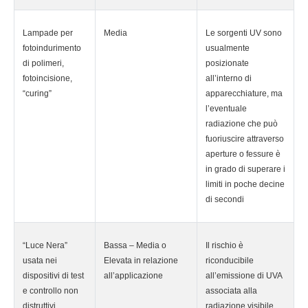
Lampade per
Media
Le sorgenti UV sono
fotoindurimento
usualmente
di polimeri,
posizionate
fotoincisione,
all’interno di
“curing”
apparecchiature, ma
l’eventuale
radiazione che può
fuoriuscire attraverso
aperture o fessure è
in grado di superare i
limiti in poche decine
di secondi
“Luce Nera”
Bassa – Media o
Il rischio è
usata nei
Elevata in relazione
riconducibile
dispositivi di test
all’applicazione
all’emissione di UVA
e controllo non
associata alla
distruttivi
radiazione visibile