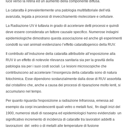
luce verso la retina ed un aumento della componente diffusa.
La cataratta è prevalentemente una patologia multifattoriale dell’età
avanzata, legata a processi di invecchiamento molecolare e cellulare.
La Radiazione UV è tuttavia in grado di accelerare detti processi e quindi
deve essere considerata un fattore causale specifico. Numerose indagini
epidemiologiche dimostrano questa associazione ed anche gli esperimenti
condotti su vari animali evidenziano l’effetto catarattogenico della RUV.
Il contributo all’induzione della cataratta attribuibile all’esposizione alla
RUV è un effetto di notevole rilevanza sanitaria sia per la gravità della
patologia sia per i suoi costi sociali. Le lesioni microscopiche che
contribuiscono ad accelerare l’insorgenza della cataratta sono di natura
fotochimica. Esse dipendono sostanzialmente dalla dose di RUV assorbita
dal cristallino che, anche a causa dei processi di riparazione molto lenti, si
accumulano nel tempo.
Per quanto riguarda l'esposizione a radiazione Infrarossa, emessa ad
esempio da corpi incandescenti quali vetro o metalli fusi, fin dagli inizi del
1900, numerosi studi di rassegna ed epidemiologici hanno evidenziato un
significativo incremento di incidenza di cataratte tra lavoratori addetti a
lavorazioni del vetro o di metalli alle temperature di fusione