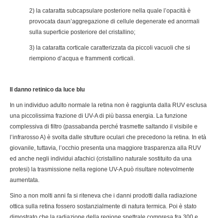
2) la cataratta subcapsulare posteriore nella quale l’opacità è
provocata daun’aggregazione di cellule degenerate ed anormali
sulla superficie posteriore del cristallino;
3) la cataratta corticale caratterizzata da piccoli vacuoli che si
riempiono d’acqua e frammenti corticali.
Il danno retinico da luce blu
In un individuo adulto normale la retina non è raggiunta dalla RUV esclusa
una piccolissima frazione di UV-A di più bassa energia. La funzione
complessiva di filtro (passabanda perché trasmette saltando il visibile e
l’infrarosso A) è svolta dalle strutture oculari che precedono la retina. In età
giovanile, tuttavia, l’occhio presenta una maggiore trasparenza alla RUV
ed anche negli individui afachici (cristallino naturale sostituito da una
protesi) la trasmissione nella regione UV-A può risultare notevolmente
aumentata.
Sino a non molti anni fa si riteneva che i danni prodotti dalla radiazione
ottica sulla retina fossero sostanzialmente di natura termica. Poi è stato
dimostrato che la radiazione della regione spettrale compresa fra 300 e