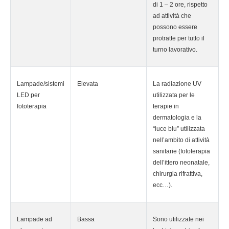
di 1 – 2 ore, rispetto
ad attività che
possono essere
protratte per tutto il
turno lavorativo.
Lampade/sistemi
Elevata
La radiazione UV
LED per
utilizzata per le
fototerapia
terapie in
dermatologia e la
“luce blu” utilizzata
nell’ambito di attività
sanitarie (fototerapia
dell’ittero neonatale,
chirurgia rifrattiva,
ecc…).
Lampade ad
Bassa
Sono utilizzate nei