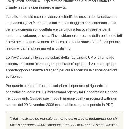
Tra gli effetti sanitari a lungo termine l’induzione di
tumori cutanei
è di
grande rilevanza per numero e gravità.
L’analisi delle più recenti evidenze scientifiche mostra che la radiazione
ultravioletta (UV) è uno dei fattori causali maggiori per i carcinomi della
pelle (carcinoma spinocellulare e carcinoma basocellulare) e per il
melanoma cutaneo, provoca l’invecchiamento precoce della pelle ed effetti
nocivi per la salute. A carico dell’occhio, la radiazione UV può comportare
lesioni e danni alla retina ed al cristallino.
Lo IARC classifica lo spettro solare della radiazione UV e le lampade
abbronzanti come “cancerogeni per l’uomo” (gruppo 1 A ): a tale gruppo
appartengono sostanze ed agenti per cui è accertata la cancerogenicità
sull'uomo.
Per quanto concerne l'uso dei solarium si riportano al riguardo le
constatazioni dello IARC (International Agency for Research on Cancer)
nel documento Sunbed use in youth unequivocally associated with skin
cancer del 29 Novembre 2006 (scaricabile su questo portale in PDF):
''I dati mostrano un marcato aumento del rischio di
melanoma
per chi
utilizzi apparecchiature solarium prima dei trent'anni: è stato calcolato