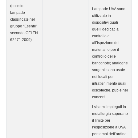
(eccetto
Lampade UVA sono
lampade
utilizzate in
classificate nel
dispositivi quali
gruppo “Esente”
quelli dedicati al
secondo CEI EN
controllo e
62471:2009)
all’ispezione dei
materiali o per il
controllo delle
banconote; analoghe
sorgenti sono usate
nei locali per
intrattenimento quali
discoteche, pub e nei
concerti.
I sistemi impiegati in
metallurgia superano
il limite per
l’esposizione a UVA
per tempi dell’ordine