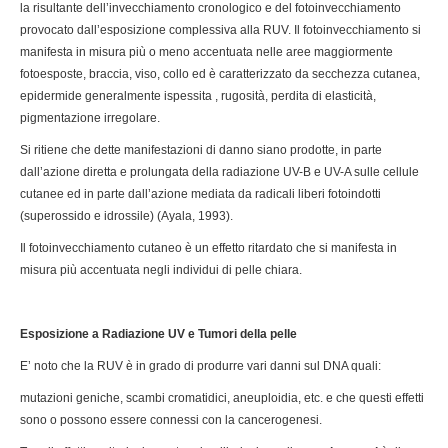
la risultante dell’invecchiamento cronologico e del fotoinvecchiamento
provocato dall’esposizione complessiva alla RUV. Il fotoinvecchiamento si
manifesta in misura più o meno accentuata nelle aree maggiormente
fotoesposte, braccia, viso, collo ed è caratterizzato da secchezza cutanea,
epidermide generalmente ispessita , rugosità, perdita di elasticità,
pigmentazione irregolare.
Si ritiene che dette manifestazioni di danno siano prodotte, in parte
dall’azione diretta e prolungata della radiazione UV-B e UV-A sulle cellule
cutanee ed in parte dall’azione mediata da radicali liberi fotoindotti
(superossido e idrossile) (Ayala, 1993).
Il fotoinvecchiamento cutaneo è un effetto ritardato che si manifesta in
misura più accentuata negli individui di pelle chiara.
Esposizione a Radiazione UV e Tumori della pelle
E’ noto che la RUV è in grado di produrre vari danni sul DNA quali:
mutazioni geniche, scambi cromatidici, aneuploidia, etc. e che questi effetti
sono o possono essere connessi con la cancerogenesi.