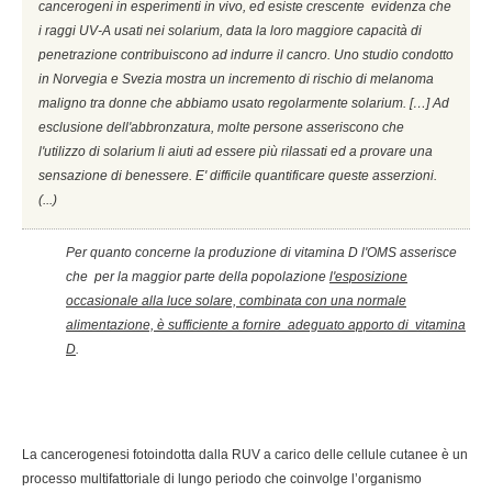
cancerogeni in esperimenti in vivo, ed esiste crescente evidenza che
i raggi UV-A usati nei solarium, data la loro maggiore capacità di
penetrazione contribuiscono ad indurre il cancro. Uno studio condotto
in Norvegia e Svezia mostra un incremento di rischio di melanoma
maligno tra donne che abbiamo usato regolarmente solarium. […] Ad
esclusione dell'abbronzatura, molte persone asseriscono che
l'utilizzo di solarium li aiuti ad essere più rilassati ed a provare una
sensazione di benessere. E' difficile quantificare queste asserzioni.
(...)
Per quanto concerne la produzione di vitamina D l'OMS asserisce
che per la maggior parte della popolazione
l'esposizione
occasionale alla luce solare, combinata con una normale
alimentazione, è sufficiente a fornire adeguato apporto di vitamina
D
.
La cancerogenesi fotoindotta dalla RUV a carico delle cellule cutanee è un
processo multifattoriale di lungo periodo che coinvolge l’organismo