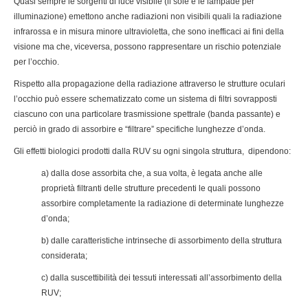
Quasi sempre le sorgenti di luce visibile (il sole e le lampade per
illuminazione) emettono anche radiazioni non visibili quali la radiazione
infrarossa e in misura minore ultravioletta, che sono inefficaci ai fini della
visione ma che, viceversa, possono rappresentare un rischio potenziale
per l’occhio.
Rispetto alla propagazione della radiazione attraverso le strutture oculari
l’occhio può essere schematizzato come un sistema di filtri sovrapposti
ciascuno con una particolare trasmissione spettrale (banda passante) e
perciò in grado di assorbire e “filtrare” specifiche lunghezze d’onda.
Gli effetti biologici prodotti dalla RUV su ogni singola struttura, dipendono:
a) dalla dose assorbita che, a sua volta, è legata anche alle
proprietà filtranti delle strutture precedenti le quali possono
assorbire completamente la radiazione di determinate lunghezze
d’onda;
b) dalle caratteristiche intrinseche di assorbimento della struttura
considerata;
c) dalla suscettibilità dei tessuti interessati all’assorbimento della
RUV;