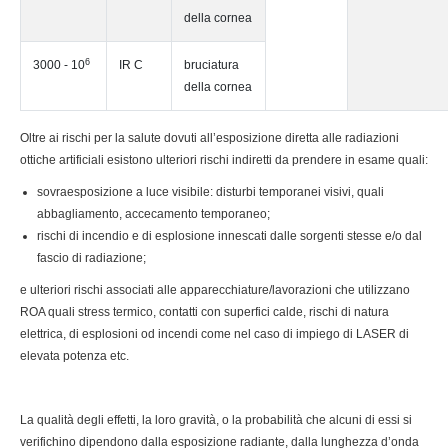
della cornea
6
3000 - 10
IR C
bruciatura
della cornea
Oltre ai rischi per la salute dovuti all’esposizione diretta alle radiazioni
ottiche artificiali esistono ulteriori rischi indiretti da prendere in esame quali:
sovraesposizione a luce visibile: disturbi temporanei visivi, quali
abbagliamento, accecamento temporaneo;
rischi di incendio e di esplosione innescati dalle sorgenti stesse e/o dal
fascio di radiazione;
e ulteriori rischi associati alle apparecchiature/lavorazioni che utilizzano
ROA quali stress termico, contatti con superfici calde, rischi di natura
elettrica, di esplosioni od incendi come nel caso di impiego di LASER di
elevata potenza etc.
La qualità degli effetti, la loro gravità, o la probabilità che alcuni di essi si
verifichino dipendono dalla esposizione radiante, dalla lunghezza d’onda