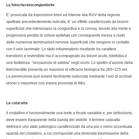
La fotocheratocongiuntivite
E’ provocata da esposizioni brevi ed intense alla RUV della regione
spettrale precedentemente indicata. E’ un effetto caratterizzato da lesioni
superficiali che interessano la congiuntiva e la cornea, dovute alla morte e
progressiva perdita di cellule epiteliali con conseguente messa a nudo
delle numerose terminazioni nervose superficiali che vengono in contatto
con il velo lacrimale. Lo stato infiammatorio risultante ha carattere
transitorio e reversibile ma è accompagnato da dolore acuto, fotofobia e
una fastidiosa “sensazione di sabbia” negli occhi. Lo spettro d’azione della
fotocheratite presenta un massimo di efficacia biologica fra 265÷275 nm.
La prevenzione può essere facilmente realizzata mediante l’uso di occhiali
idonei o maschere con visiera provvista di filtro.
La cataratta
Il cristallino è funzionalmente una lente a focale variabile e, per definizione,
deve essere trasparente nella banda del visibile. Il termine cataratta
definisce uno stato patologico caratterizzato da una più o meno accentuata
opacità del cristallino, a cui corrisponde una diminuita trasmissione della