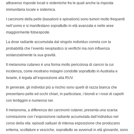
attraverso risposte locali e sistemiche fra le quali anche la risposta
immunitaria locale e sistemica.
I carcinomi della pelle (basalioni e spinalioni) sono tumori molto frequenti
nell’uomo e si manifestano soprattutto in età avanzata e nelle aree
maggiormente fotoesposte.
La dose radiante accumulata dal singolo individuo correla con la
probabilità che l’evento neoplastico si verifichi ma non influenza
sostanzialmente la sua gravità.
Il melanoma cutaneo è una forma molto pericolosa di cancro la cui
incidenza, come mostrano indagini condotte soprattutto in Australia e
Israele, è legata all’esposizione alla RUV.
In generale, gli individui più a rischio sono quelli di razza bianca che
presentano pelle ed occhi chiari, in particolare, i biondi e i rossi di capelli
con lentiggini e numerosi nei.
Il melanoma, a differenza dei carcinomi cutanei, presenta una scarsa
correlazione con l’esposizione radiante accumulata dall’individuo nel
corso della vita :episodi saltuari di intensa esposizione che producano
eritema, scottature e vesciche, soprattutto se avvenuti in età giovanile, sono