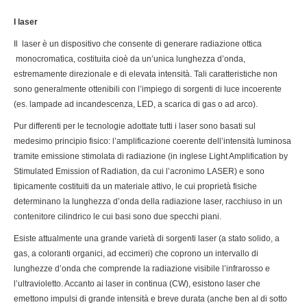
I laser
Il laser è un dispositivo che consente di generare radiazione ottica
monocromatica, costituita cioè da un’unica lunghezza d’onda,
estremamente direzionale e di elevata intensità. Tali caratteristiche non
sono generalmente ottenibili con l’impiego di sorgenti di luce incoerente
(es. lampade ad incandescenza, LED, a scarica di gas o ad arco).
Pur differenti per le tecnologie adottate tutti i laser sono basati sul
medesimo principio fisico: l’amplificazione coerente dell’intensità luminosa
tramite emissione stimolata di radiazione (in inglese Light Amplification by
Stimulated Emission of Radiation, da cui l’acronimo LASER) e sono
tipicamente costituiti da un materiale attivo, le cui proprietà fisiche
determinano la lunghezza d’onda della radiazione laser, racchiuso in un
contenitore cilindrico le cui basi sono due specchi piani.
Esiste attualmente una grande varietà di sorgenti laser (a stato solido, a
gas, a coloranti organici, ad eccimeri) che coprono un intervallo di
lunghezze d’onda che comprende la radiazione visibile l’infrarosso e
l’ultravioletto. Accanto ai laser in continua (CW), esistono laser che
emettono impulsi di grande intensità e breve durata (anche ben al di sotto