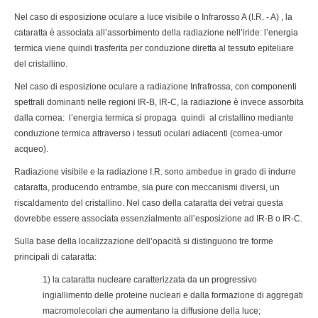
Nel caso di esposizione oculare a luce visibile o Infrarosso A (I.R. - A) , la
cataratta è associata all’assorbimento della radiazione nell’iride: l’energia
termica viene quindi trasferita per conduzione diretta al tessuto epiteliare
del cristallino.
Nel caso di esposizione oculare a radiazione Infrafrossa, con componenti
spettrali dominanti nelle regioni IR-B, IR-C, la radiazione è invece assorbita
dalla cornea: l’energia termica si propaga quindi al cristallino mediante
conduzione termica attraverso i tessuti oculari adiacenti (cornea-umor
acqueo).
Radiazione visibile e la radiazione I.R. sono ambedue in grado di indurre
cataratta, producendo entrambe, sia pure con meccanismi diversi, un
riscaldamento del cristallino. Nel caso della cataratta dei vetrai questa
dovrebbe essere associata essenzialmente all’esposizione ad IR-B o IR-C.
Sulla base della localizzazione dell’opacità si distinguono tre forme
principali di cataratta:
1) la cataratta nucleare caratterizzata da un progressivo
ingiallimento delle proteine nucleari e dalla formazione di aggregati
macromolecolari che aumentano la diffusione della luce;