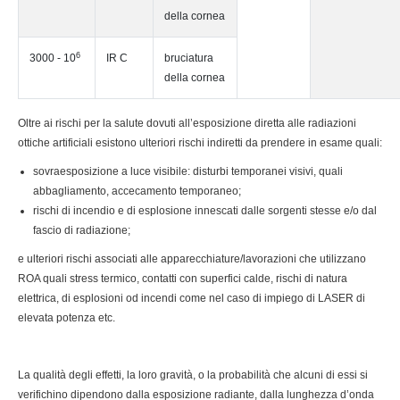
della cornea
6
3000 - 10
IR C
bruciatura
della cornea
Oltre ai rischi per la salute dovuti all’esposizione diretta alle radiazioni
ottiche artificiali esistono ulteriori rischi indiretti da prendere in esame quali:
sovraesposizione a luce visibile: disturbi temporanei visivi, quali
abbagliamento, accecamento temporaneo;
rischi di incendio e di esplosione innescati dalle sorgenti stesse e/o dal
fascio di radiazione;
e ulteriori rischi associati alle apparecchiature/lavorazioni che utilizzano
ROA quali stress termico, contatti con superfici calde, rischi di natura
elettrica, di esplosioni od incendi come nel caso di impiego di LASER di
elevata potenza etc.
La qualità degli effetti, la loro gravità, o la probabilità che alcuni di essi si
verifichino dipendono dalla esposizione radiante, dalla lunghezza d’onda