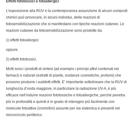
Effetti fototossici e fotoallergici
L’esposizione alla RUV e la contemporanea assunzione di alcuni composti
chimici può provocare, in alcuni individui, delle reazioni di
fotosensibilizzazione che si manifestano con tipiche reazioni cutanee. Le
reazioni cutanee da fotosensibilizzazione sono prodotte da:
1) effetti fotoallergici
oppure
2) effetti fototossici.
Molti sono i prodotti di sintesi (ad esempio i principi attivi contenuti nei
farmaci) e naturali (estratti di piante, sostanze cosmetiche, profumi) che
possono produrre i suddetti effetti. E’ importante sottolineare che la RUV di
lunghezza d’onda maggiore, in particolare la radiazione UV-A, è più
efficace nell’indurre reazioni fototossiche e fotoallergiche, perché penetra
più in profondità e quindi è in grado di interagire più facilmente con
molecole fotoattive (cromofori) assunte per via sistemica e presenti nel
microcircolo periferico