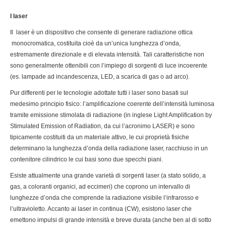
I laser
Il laser è un dispositivo che consente di generare radiazione ottica
monocromatica, costituita cioè da un’unica lunghezza d’onda,
estremamente direzionale e di elevata intensità. Tali caratteristiche non
sono generalmente ottenibili con l’impiego di sorgenti di luce incoerente
(es. lampade ad incandescenza, LED, a scarica di gas o ad arco).
Pur differenti per le tecnologie adottate tutti i laser sono basati sul
medesimo principio fisico: l’amplificazione coerente dell’intensità luminosa
tramite emissione stimolata di radiazione (in inglese Light Amplification by
Stimulated Emission of Radiation, da cui l’acronimo LASER) e sono
tipicamente costituiti da un materiale attivo, le cui proprietà fisiche
determinano la lunghezza d’onda della radiazione laser, racchiuso in un
contenitore cilindrico le cui basi sono due specchi piani.
Esiste attualmente una grande varietà di sorgenti laser (a stato solido, a
gas, a coloranti organici, ad eccimeri) che coprono un intervallo di
lunghezze d’onda che comprende la radiazione visibile l’infrarosso e
l’ultravioletto. Accanto ai laser in continua (CW), esistono laser che
emettono impulsi di grande intensità e breve durata (anche ben al di sotto