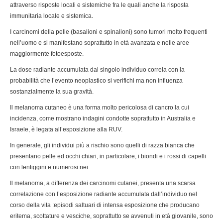
attraverso risposte locali e sistemiche fra le quali anche la risposta
immunitaria locale e sistemica.
I carcinomi della pelle (basalioni e spinalioni) sono tumori molto frequenti
nell’uomo e si manifestano soprattutto in età avanzata e nelle aree
maggiormente fotoesposte.
La dose radiante accumulata dal singolo individuo correla con la
probabilità che l’evento neoplastico si verifichi ma non influenza
sostanzialmente la sua gravità.
Il melanoma cutaneo è una forma molto pericolosa di cancro la cui
incidenza, come mostrano indagini condotte soprattutto in Australia e
Israele, è legata all’esposizione alla RUV.
In generale, gli individui più a rischio sono quelli di razza bianca che
presentano pelle ed occhi chiari, in particolare, i biondi e i rossi di capelli
con lentiggini e numerosi nei.
Il melanoma, a differenza dei carcinomi cutanei, presenta una scarsa
correlazione con l’esposizione radiante accumulata dall’individuo nel
corso della vita :episodi saltuari di intensa esposizione che producano
eritema, scottature e vesciche, soprattutto se avvenuti in età giovanile, sono