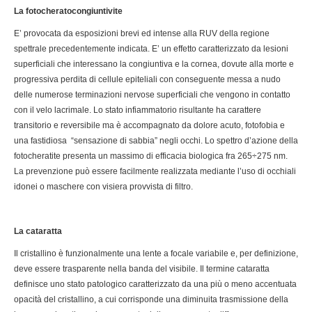
La fotocheratocongiuntivite
E’ provocata da esposizioni brevi ed intense alla RUV della regione
spettrale precedentemente indicata. E’ un effetto caratterizzato da lesioni
superficiali che interessano la congiuntiva e la cornea, dovute alla morte e
progressiva perdita di cellule epiteliali con conseguente messa a nudo
delle numerose terminazioni nervose superficiali che vengono in contatto
con il velo lacrimale. Lo stato infiammatorio risultante ha carattere
transitorio e reversibile ma è accompagnato da dolore acuto, fotofobia e
una fastidiosa “sensazione di sabbia” negli occhi. Lo spettro d’azione della
fotocheratite presenta un massimo di efficacia biologica fra 265÷275 nm.
La prevenzione può essere facilmente realizzata mediante l’uso di occhiali
idonei o maschere con visiera provvista di filtro.
La cataratta
Il cristallino è funzionalmente una lente a focale variabile e, per definizione,
deve essere trasparente nella banda del visibile. Il termine cataratta
definisce uno stato patologico caratterizzato da una più o meno accentuata
opacità del cristallino, a cui corrisponde una diminuita trasmissione della