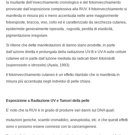
la risultante dell’invecchiamento cronologico e del fotoinvecchiamento
provocato dall’esposizione complessiva alla RUV. Il fotoinvecchiamento si
manifesta in misura più o meno accentuata nelle aree maggiormente
fotoesposte, braccia, viso, collo ed è caratterizzato da secchezza cutanea,
epidermide generalmente ispessita , rugosità, perdita di elasticità,
pigmentazione irregolare.
Si ritiene che dette manifestazioni di danno siano prodotte, in parte
dall’azione diretta e prolungata della radiazione UV-B e UV-A sulle cellule
cutanee ed in parte dall’azione mediata da radicali liberi fotoindotti
(superossido e idrossile) (Ayala, 1993).
Il fotoinvecchiamento cutaneo è un effetto ritardato che si manifesta in
misura più accentuata negli individui di pelle chiara.
Esposizione a Radiazione UV e Tumori della pelle
E’ noto che la RUV è in grado di produrre vari danni sul DNA quali:
mutazioni geniche, scambi cromatidici, aneuploidia, etc. e che questi effetti
sono o possono essere connessi con la cancerogenesi.