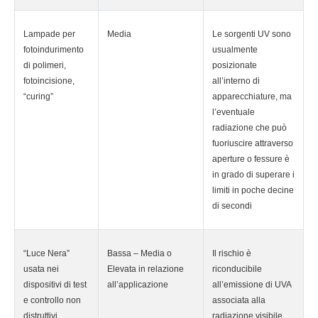
Lampade per
Media
Le sorgenti UV sono
fotoindurimento
usualmente
di polimeri,
posizionate
fotoincisione,
all’interno di
“curing”
apparecchiature, ma
l’eventuale
radiazione che può
fuoriuscire attraverso
aperture o fessure è
in grado di superare i
limiti in poche decine
di secondi
“Luce Nera”
Bassa – Media o
Il rischio è
usata nei
Elevata in relazione
riconducibile
dispositivi di test
all’applicazione
all’emissione di UVA
e controllo non
associata alla
distruttivi
radiazione visibile