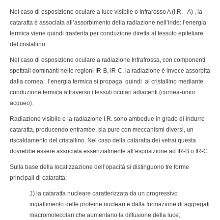
Nel caso di esposizione oculare a luce visibile o Infrarosso A (I.R. - A) , la
cataratta è associata all’assorbimento della radiazione nell’iride: l’energia
termica viene quindi trasferita per conduzione diretta al tessuto epiteliare
del cristallino.
Nel caso di esposizione oculare a radiazione Infrafrossa, con componenti
spettrali dominanti nelle regioni IR-B, IR-C, la radiazione è invece assorbita
dalla cornea: l’energia termica si propaga quindi al cristallino mediante
conduzione termica attraverso i tessuti oculari adiacenti (cornea-umor
acqueo).
Radiazione visibile e la radiazione I.R. sono ambedue in grado di indurre
cataratta, producendo entrambe, sia pure con meccanismi diversi, un
riscaldamento del cristallino. Nel caso della cataratta dei vetrai questa
dovrebbe essere associata essenzialmente all’esposizione ad IR-B o IR-C.
Sulla base della localizzazione dell’opacità si distinguono tre forme
principali di cataratta:
1) la cataratta nucleare caratterizzata da un progressivo
ingiallimento delle proteine nucleari e dalla formazione di aggregati
macromolecolari che aumentano la diffusione della luce;