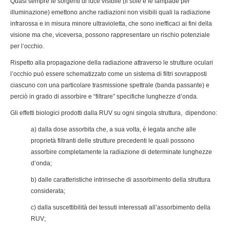
Quasi sempre le sorgenti di luce visibile (il sole e le lampade per
illuminazione) emettono anche radiazioni non visibili quali la radiazione
infrarossa e in misura minore ultravioletta, che sono inefficaci ai fini della
visione ma che, viceversa, possono rappresentare un rischio potenziale
per l’occhio.
Rispetto alla propagazione della radiazione attraverso le strutture oculari
l’occhio può essere schematizzato come un sistema di filtri sovrapposti
ciascuno con una particolare trasmissione spettrale (banda passante) e
perciò in grado di assorbire e “filtrare” specifiche lunghezze d’onda.
Gli effetti biologici prodotti dalla RUV su ogni singola struttura, dipendono:
a) dalla dose assorbita che, a sua volta, è legata anche alle
proprietà filtranti delle strutture precedenti le quali possono
assorbire completamente la radiazione di determinate lunghezze
d’onda;
b) dalle caratteristiche intrinseche di assorbimento della struttura
considerata;
c) dalla suscettibilità dei tessuti interessati all’assorbimento della
RUV;