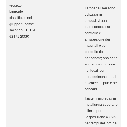
(eccetto
Lampade UVA sono
lampade
utilizzate in
classificate nel
dispositivi quali
gruppo “Esente”
quelli dedicati al
secondo CEI EN
controllo e
62471:2009)
all’ispezione dei
materiali o per il
controllo delle
banconote; analoghe
sorgenti sono usate
nei locali per
intrattenimento quali
discoteche, pub e nei
concerti.
I sistemi impiegati in
metallurgia superano
il limite per
l’esposizione a UVA
per tempi dell’ordine