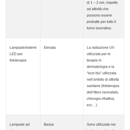
di 1 – 2 ore, rispetto
ad attività che
possono essere
protratte per tutto il
turno lavorativo.
Lampade/sistemi
Elevata
La radiazione UV
LED per
utilizzata per le
fototerapia
terapie in
dermatologia e la
“luce blu” utilizzata
nell’ambito di attività
sanitarie (fototerapia
dell’ittero neonatale,
chirurgia rifrattiva,
ecc…).
Lampade ad
Bassa
Sono utilizzate nei