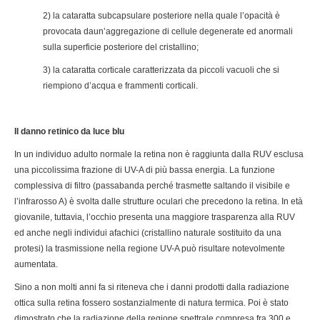
2) la cataratta subcapsulare posteriore nella quale l’opacità è
provocata daun’aggregazione di cellule degenerate ed anormali
sulla superficie posteriore del cristallino;
3) la cataratta corticale caratterizzata da piccoli vacuoli che si
riempiono d’acqua e frammenti corticali.
Il danno retinico da luce blu
In un individuo adulto normale la retina non è raggiunta dalla RUV esclusa
una piccolissima frazione di UV-A di più bassa energia. La funzione
complessiva di filtro (passabanda perché trasmette saltando il visibile e
l’infrarosso A) è svolta dalle strutture oculari che precedono la retina. In età
giovanile, tuttavia, l’occhio presenta una maggiore trasparenza alla RUV
ed anche negli individui afachici (cristallino naturale sostituito da una
protesi) la trasmissione nella regione UV-A può risultare notevolmente
aumentata.
Sino a non molti anni fa si riteneva che i danni prodotti dalla radiazione
ottica sulla retina fossero sostanzialmente di natura termica. Poi è stato
dimostrato che la radiazione della regione spettrale compresa fra 300 e