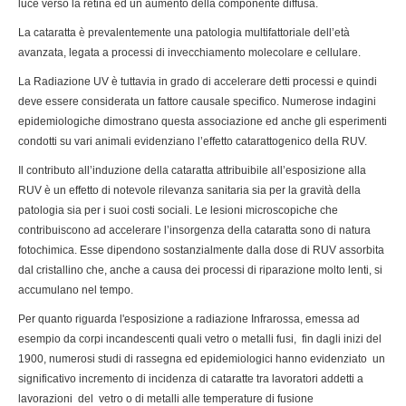
luce verso la retina ed un aumento della componente diffusa.
La cataratta è prevalentemente una patologia multifattoriale dell’età
avanzata, legata a processi di invecchiamento molecolare e cellulare.
La Radiazione UV è tuttavia in grado di accelerare detti processi e quindi
deve essere considerata un fattore causale specifico. Numerose indagini
epidemiologiche dimostrano questa associazione ed anche gli esperimenti
condotti su vari animali evidenziano l’effetto catarattogenico della RUV.
Il contributo all’induzione della cataratta attribuibile all’esposizione alla
RUV è un effetto di notevole rilevanza sanitaria sia per la gravità della
patologia sia per i suoi costi sociali. Le lesioni microscopiche che
contribuiscono ad accelerare l’insorgenza della cataratta sono di natura
fotochimica. Esse dipendono sostanzialmente dalla dose di RUV assorbita
dal cristallino che, anche a causa dei processi di riparazione molto lenti, si
accumulano nel tempo.
Per quanto riguarda l'esposizione a radiazione Infrarossa, emessa ad
esempio da corpi incandescenti quali vetro o metalli fusi, fin dagli inizi del
1900, numerosi studi di rassegna ed epidemiologici hanno evidenziato un
significativo incremento di incidenza di cataratte tra lavoratori addetti a
lavorazioni del vetro o di metalli alle temperature di fusione