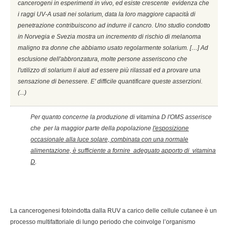
cancerogeni in esperimenti in vivo, ed esiste crescente evidenza che
i raggi UV-A usati nei solarium, data la loro maggiore capacità di
penetrazione contribuiscono ad indurre il cancro. Uno studio condotto
in Norvegia e Svezia mostra un incremento di rischio di melanoma
maligno tra donne che abbiamo usato regolarmente solarium. […] Ad
esclusione dell'abbronzatura, molte persone asseriscono che
l'utilizzo di solarium li aiuti ad essere più rilassati ed a provare una
sensazione di benessere. E' difficile quantificare queste asserzioni.
(...)
Per quanto concerne la produzione di vitamina D l'OMS asserisce
che per la maggior parte della popolazione
l'esposizione
occasionale alla luce solare, combinata con una normale
alimentazione, è sufficiente a fornire adeguato apporto di vitamina
D
.
La cancerogenesi fotoindotta dalla RUV a carico delle cellule cutanee è un
processo multifattoriale di lungo periodo che coinvolge l’organismo