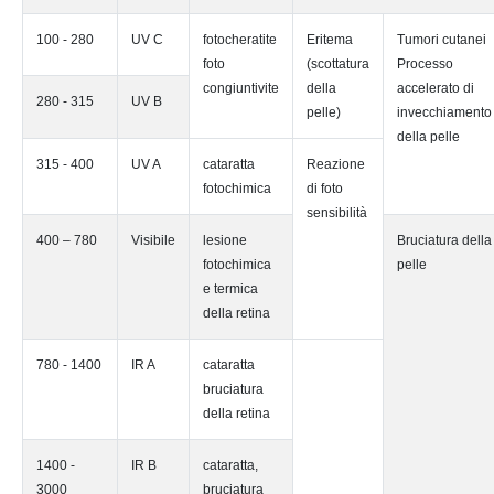
100 - 280
UV C
fotocheratite
Eritema
Tumori cutanei
foto
(scottatura
Processo
congiuntivite
della
accelerato di
280 - 315
UV B
pelle)
invecchiamento
della pelle
315 - 400
UV A
cataratta
Reazione
fotochimica
di foto
sensibilità
400 – 780
Visibile
lesione
Bruciatura della
fotochimica
pelle
e termica
della retina
780 - 1400
IR A
cataratta
bruciatura
della retina
1400 -
IR B
cataratta,
3000
bruciatura