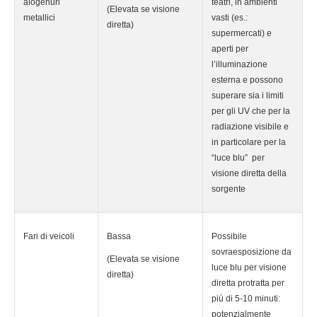
alogenuri
teatri, in ambienti
(Elevata se visione
metallici
vasti (es.:
diretta)
supermercati) e
aperti per
l’illuminazione
esterna e possono
superare sia i limiti
per gli UV che per la
radiazione visibile e
in particolare per la
“luce blu” per
visione diretta della
sorgente
Fari di veicoli
Bassa
Possibile
sovraesposizione da
(Elevata se visione
luce blu per visione
diretta)
diretta protratta per
più di 5-10 minuti:
potenzialmente