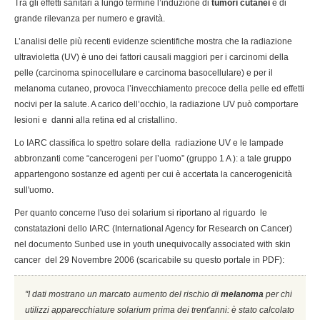
Tra gli effetti sanitari a lungo termine l’induzione di
tumori cutanei
è di
grande rilevanza per numero e gravità.
L’analisi delle più recenti evidenze scientifiche mostra che la radiazione
ultravioletta (UV) è uno dei fattori causali maggiori per i carcinomi della
pelle (carcinoma spinocellulare e carcinoma basocellulare) e per il
melanoma cutaneo, provoca l’invecchiamento precoce della pelle ed effetti
nocivi per la salute. A carico dell’occhio, la radiazione UV può comportare
lesioni e danni alla retina ed al cristallino.
Lo IARC classifica lo spettro solare della radiazione UV e le lampade
abbronzanti come “cancerogeni per l’uomo” (gruppo 1 A ): a tale gruppo
appartengono sostanze ed agenti per cui è accertata la cancerogenicità
sull'uomo.
Per quanto concerne l'uso dei solarium si riportano al riguardo le
constatazioni dello IARC (International Agency for Research on Cancer)
nel documento Sunbed use in youth unequivocally associated with skin
cancer del 29 Novembre 2006 (scaricabile su questo portale in PDF):
''I dati mostrano un marcato aumento del rischio di
melanoma
per chi
utilizzi apparecchiature solarium prima dei trent'anni: è stato calcolato