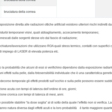
bruciatura della cornea
bruciatura della cornea
esposizione diretta alle radiazioni ottiche artificiali esistono ulteriori rischi indiretti
disturbi temporanei visivi, quali abbagliamento, accecamento temporaneo;
nnescati dalle sorgenti stesse e/o dal fascio di radiazione;
cchiature/lavorazioni che utilizzano ROA quali stress termico, contatti con superfici ca
di impiego di LASER di elevata potenza etc.
tà, o la probabilità che alcuni di essi si verifichino dipendono dalla esposizione radi
i effetti sulla pelle, dalla fotosensibilità individuale che è una caratteristica gen
 decorso temporale gli effetti prodotti sull’occhio e sulla pelle possono essere suddiv
ione acuta con tempi di latenza dell’ordine di ore, giorni;
zione cronica con tempi di latenza di mesi, anni.
possibile stabilire “la dose soglia” al di sotto della quale l’effetto non si verifica. L
nno natura diversa dagli effetti acuti e la loro probabilità è tanto maggiore quan