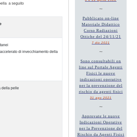
bella a seguito
~
Pubblicato on-line
e
Materiale Didattico
Corso Radiazioni
Ottiche del 24/11/21
7 dic 2021
tanei
~
accelerato di invecchiamento della
Sono consultabili on
line sul Portale Agenti
Fisici le nuove
indicazioni operative
per la prevenzione del
 della pelle
rischio da agenti fisici
31 ago 2021
~
Approvate le nuove
Indicazioni Operative
per la Prevenzione del
Rischio da Agenti Fisici