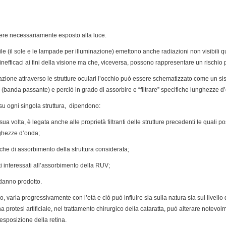
ssere necessariamente esposto alla luce.
ile (il sole e le lampade per illuminazione) emettono anche radiazioni non visibili qu
inefficaci ai fini della visione ma che, viceversa, possono rappresentare un rischio 
zione attraverso le strutture oculari l’occhio può essere schematizzato come un sis
 (banda passante) e perciò in grado di assorbire e “filtrare” specifiche lunghezze d
V su ogni singola struttura, dipendono:
sua volta, è legata anche alle proprietà filtranti delle strutture precedenti le qual
ghezze d’onda;
seche di assorbimento della struttura considerata;
uti interessati all’assorbimento della RUV;
l danno prodotto.
no, varia progressivamente con l’età e ciò può influire sia sulla natura sia sul livello
na protesi artificiale, nel trattamento chirurgico della cataratta, può alterare notevo
esposizione della retina.