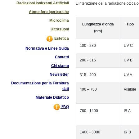
Radiazioni Ionizzanti Artificiali
L’interazione della radiazione ottica
Atmosfere Iperbariche
Microclima
Lunghezza d’onda
Tipo
Ultrasuoni
(nm)
Estetica
100 - 280
UV C
Normativa e Linee Guida
Contatti
280 - 315
UV B
Chi siamo
Newsletter
315 - 400
UV A
Documentazione per la Fornitura
dati
400 – 780
Visibile
Materiale Didattico
FAQ
780 - 1400
IR A
1400 - 3000
IR B