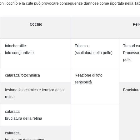
 con l’occhio e la cute può provocare conseguenze dannose come riportato nella Ta
Occhio
Pell
fotocheratite
Eritema
Tumori cu
foto congiuntivite
(scottatura della pelle)
Processo 
pelle
cataratta fotochimica
Reazione di foto
sensibilità
lesione fotochimica e termica della
Bruciatura
retina
cataratta
bruciatura della retina
cataratta,