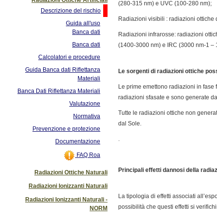
(280-315 nm) e UVC (100-280 nm);
Descrizione del rischio
Radiazioni visibili : radiazioni ottic
Guida all'uso
Banca dati
Radiazioni infrarosse: radiazioni ott
Banca dati
(1400-3000 nm) e IRC (3000 nm-1 – 
Calcolatori e procedure
Guida Banca dati Riflettanza
Le sorgenti di radiazioni ottiche pos
Materiali
Le prime emettono radiazioni in fase f
Banca Dati Riflettanza Materiali
radiazioni sfasate e sono generate da
Valutazione
Tutte le radiazioni ottiche non genera
Normativa
dal Sole.
Prevenzione e protezione
.
Documentazione
FAQ Roa
Principali effetti dannosi della radiaz
Radiazioni Ottiche Naturali
Radiazioni Ionizzanti Naturali
La tipologia di effetti associati all’
Radiazioni Ionizzanti Naturali -
possibilità che questi effetti si verifich
NORM