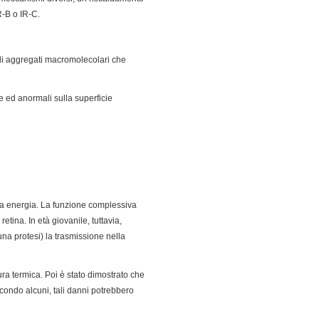
R-B o IR-C.
 di aggregati macromolecolari che
e ed anormali sulla superficie
ssa energia. La funzione complessiva
etina. In età giovanile, tuttavia,
una protesi) la trasmissione nella
ura termica. Poi è stato dimostrato che
condo alcuni, tali danni potrebbero