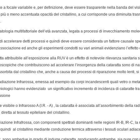
te a focale variabile e, per definizione, deve essere trasparente nella banda del visi
 più o meno accentuata opacità del cristallino, a cui corrisponde una diminuita tras
.
tologia multifattoriale dell’età avanzata, legata a processi di invecchiamento molec
di accelerare detti processi e quindi deve essere considerata un fattore causale s
ociazione ed anche gli esperimenti condotti su vari animali evidenziano l’effetto
tta attribuibile all’esposizione alla RUV è un effetto di notevole rilevanza sanitaria s
icroscopiche che contribuiscono ad accelerare l’insorgenza della cataratta sono di 
orbita dal cristallino che, anche a causa dei processi di riparazione molto lenti, 
diazione Infrarossa, emessa ad esempio da corpi incandescenti quali vetro o metalli 
ologici hanno evidenziato un significativo incremento di incidenza di cataratte tra 
fusione
visibile o Infrarosso A (I.R. - A) , la cataratta è associata all’assorbimento della rad
iretta al tessuto epiteliare del cristallino.
azione Infrafrossa, con componenti spettrali dominanti nelle regioni IR-B, IR-C, la 
quindi al cristallino mediante conduzione termica attraverso i tessuti oculari adia
.R. sono ambedue in grado di indurre cataratta, producendo entrambe, sia pure con