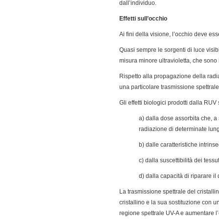
dall’individuo.
Effetti sull’occhio
Ai fini della visione, l’occhio deve e
Quasi sempre le sorgenti di luce visib
misura minore ultravioletta, che sono 
Rispetto alla propagazione della radia
una particolare trasmissione spettrale
Gli effetti biologici prodotti dalla RU
a) dalla dose assorbita che, a 
radiazione di determinate lun
b) dalle caratteristiche intrin
c) dalla suscettibilità dei tess
d) dalla capacità di riparare i
La trasmissione spettrale del cristalli
cristallino e la sua sostituzione con u
regione spettrale UV-A e aumentare l’