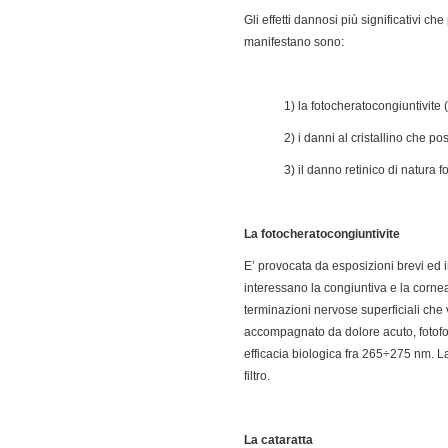
Gli effetti dannosi più significativi ch
manifestano sono:
1) la fotocheratocongiuntivite
2) i danni al cristallino che 
3) il danno retinico di natura 
La fotocheratocongiuntivite
E’ provocata da esposizioni brevi ed i
interessano la congiuntiva e la corne
terminazioni nervose superficiali che v
accompagnato da dolore acuto, fotofob
efficacia biologica fra 265÷275 nm. L
filtro.
La cataratta