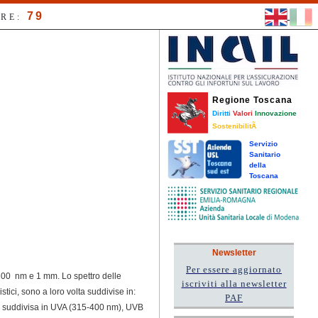
79
RE:
Regione Toscana
Diritti
Valori
Innovazione
SostenibilitÃ
Servizio
Sanitario
della
Toscana
Newsletter
Per essere aggiornato
 100 nm e 1 mm. Lo spettro delle
iscriviti alla newsletter
istici, sono a loro volta suddivise in:
PAF
i è suddivisa in UVA (315-400 nm), UVB