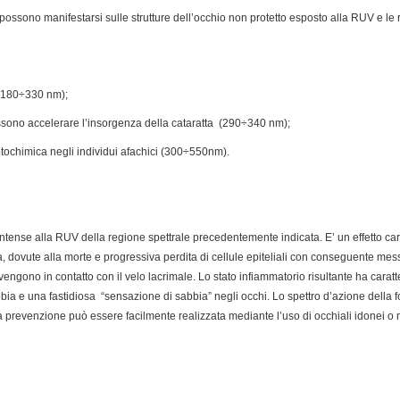
e possono manifestarsi sulle strutture dell’occhio non protetto esposto alla RUV e le re
 (180÷330 nm);
possono accelerare l’insorgenza della cataratta (290÷340 nm);
fotochimica negli individui afachici (300÷550nm).
ntense alla RUV della regione spettrale precedentemente indicata. E’ un effetto cara
a, dovute alla morte e progressiva perdita di cellule epiteliali con conseguente m
engono in contatto con il velo lacrimale. Lo stato infiammatorio risultante ha caratte
ia e una fastidiosa “sensazione di sabbia” negli occhi. Lo spettro d’azione della 
a prevenzione può essere facilmente realizzata mediante l’uso di occhiali idonei o 