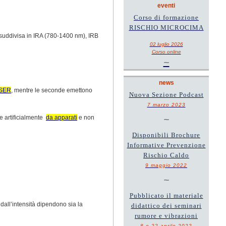
eventi
Corso di formazione
RISCHIO MICROCIMA
 suddivisa in IRA (780-1400 nm), IRB
02 luglio 2026
Corso online
~
news
SER
, mentre le seconde emettono
Nuova Sezione Podcast
7 marzo 2023
te artificialmente
da apparati
e non
~
Disponibili Brochure
Informative Prevenzione
Rischio Caldo
9 maggio 2022
~
Pubblicato il materiale
dall’intensità dipendono sia la
didattico dei seminari
rumore e vibrazioni
8 e 22 aprile 2022