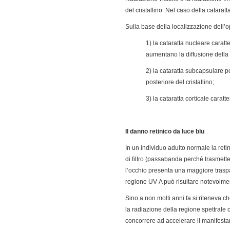
del cristallino. Nel caso della catara
Sulla base della localizzazione dell’op
1) la cataratta nucleare carat
aumentano la diffusione della 
2) la cataratta subcapsulare p
posteriore del cristallino;
3) la cataratta corticale carat
Il danno retinico da luce blu
In un individuo adulto normale la ret
di filtro (passabanda perché trasmette s
l’occhio presenta una maggiore traspar
regione UV-A può risultare notevolm
Sino a non molti anni fa si riteneva ch
la radiazione della regione spettrale
concorrere ad accelerare il manifesta