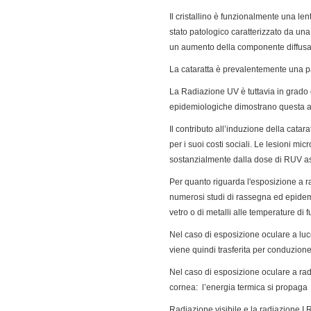
Il cristallino è funzionalmente una len
stato patologico caratterizzato da una
un aumento della componente diffusa
La cataratta è prevalentemente una pa
La Radiazione UV è tuttavia in grado 
epidemiologiche dimostrano questa ass
Il contributo all’induzione della catara
per i suoi costi sociali. Le lesioni m
sostanzialmente dalla dose di RUV ass
Per quanto riguarda l'esposizione a ra
numerosi studi di rassegna ed epidemi
vetro o di metalli alle temperature di 
Nel caso di esposizione oculare a luce 
viene quindi trasferita per conduzione d
Nel caso di esposizione oculare a radi
cornea: l’energia termica si propaga 
Radiazione visibile e la radiazione I