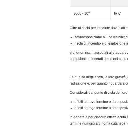
6
3000 - 10
IR C
Oltre ai rischi per la salute dovuti all’
sovraesposizione a luce visibile: 
rischi di incendio e di esplosione i
e ulteriori rischi associati alle appare
esplosioni od incendi come nel caso 
La qualità degli effetti, la loro gravi
radiazione e, per quanto riguarda alcun
Considerati dal punto di vista del loro
effetti a breve termine o da esposiz
effetti a lungo termine o da esposi
In generale per ciascun effetto acuto è 
termine (tumori:carcinoma cutaneo) ha