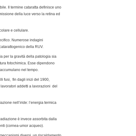
bile. Il termine cataratta definisce uno
missione della luce verso la retina ed
olare e cellulare.
pecifico. Numerose indagini
 catarattogenico della RUV.
ia per la gravità della patologia sia
natura fotochimica. Esse dipendono
si accumulano nel tempo.
fusi, fin dagli inizi del 1900,
lavoratori addetti a lavorazioni del
iazione nell’iride: l’energia termica
radiazione è invece assorbita dalla
centi (cornea-umor acqueo).
 meccanismi diversi, un riscaldamento