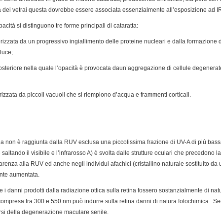
tta dei vetrai questa dovrebbe essere associata essenzialmente all’esposizione ad I
acità si distinguono tre forme principali di cataratta:
terizzata da un progressivo ingiallimento delle proteine nucleari e dalla formazione
luce;
osteriore nella quale l’opacità è provocata daun’aggregazione di cellule degenerat
terizzata da piccoli vacuoli che si riempiono d’acqua e frammenti corticali.
ina non è raggiunta dalla RUV esclusa una piccolissima frazione di UV-A di più ba
altando il visibile e l’infrarosso A) è svolta dalle strutture oculari che precedono la r
enza alla RUV ed anche negli individui afachici (cristallino naturale sostituito da 
ente aumentata.
e i danni prodotti dalla radiazione ottica sulla retina fossero sostanzialmente di nat
 compresa fra 300 e 550 nm può indurre sulla retina danni di natura fotochimica . Se
rsi della degenerazione maculare senile.