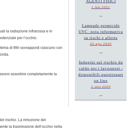
AGENTI FISICI
1 feb 2021
~
Lampade germicide
ali la radiazione infrarossa e in
UVC: nota informativa
su rischi e allerte
potenziale per l’occhio.
20 ago 2020
tema di filtri sovrapposti ciascuno con
~
’onda.
Indagini sul rischio da
caldo per i lavoratori -
i possono assorbire completamente la
disponibili questionari
on line
1 sett 2020
~
 del rischio. La rimozione del
lmente la trasmissione dell’occhio nella