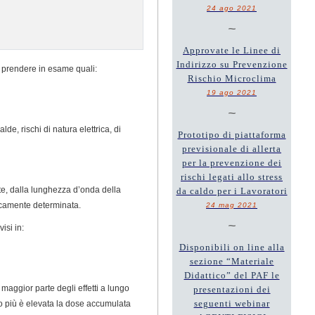
24 ago 2021
~
Approvate le Linee di
Indirizzo su Prevenzione
 da prendere in esame quali:
Rischio Microclima
19 ago 2021
~
lde, rischi di natura elettrica, di
Prototipo di piattaforma
previsionale di allerta
per la prevenzione dei
rischi legati allo stress
ante, dalla lunghezza d’onda della
da caldo per i Lavoratori
eticamente determinata.
24 mag 2021
~
isi in:
Disponibili on line alla
sezione “Materiale
Didattico” del PAF le
a maggior parte degli effetti a lungo
presentazioni dei
seguenti webinar
to più è elevata la dose accumulata