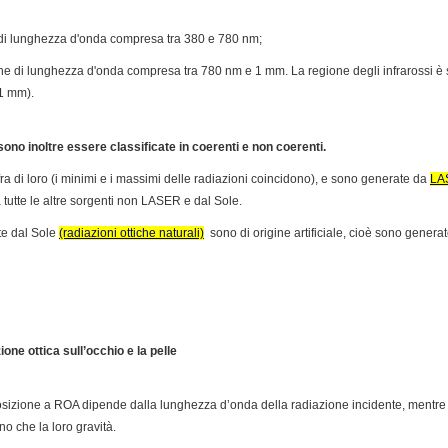
he di lunghezza d'onda compresa tra 380 e 780 nm;
iche di lunghezza d'onda compresa tra 780 nm e 1 mm. La regione degli infrarossi è
1 mm).
sono inoltre essere classificate in coerenti e non coerenti.
ra di loro (i minimi e i massimi delle radiazioni coincidono), e sono generate da
LA
 tutte le altre sorgenti non LASER e dal Sole.
te dal Sole
(radiazioni ottiche naturali)
sono di origine artificiale, cioè sono genera
ione ottica sull’occhio e la pelle
esposizione a ROA dipende dalla lunghezza d’onda della radiazione incidente, mentre 
ino che la loro gravità.