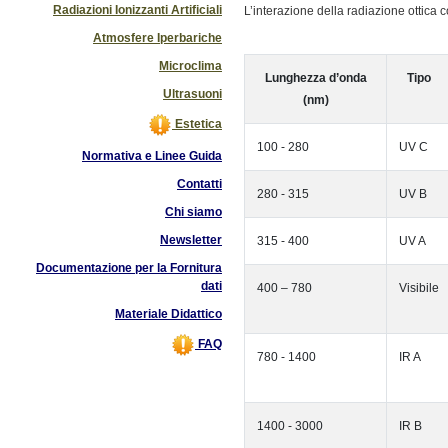
Radiazioni Ionizzanti Artificiali
L’interazione della radiazione ottica
Atmosfere Iperbariche
Microclima
Lunghezza d’onda
Tipo
Ultrasuoni
(nm)
Estetica
100 - 280
UV C
Normativa e Linee Guida
Contatti
280 - 315
UV B
Chi siamo
Newsletter
315 - 400
UV A
Documentazione per la Fornitura
dati
400 – 780
Visibile
Materiale Didattico
FAQ
780 - 1400
IR A
1400 - 3000
IR B