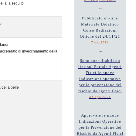
bella a seguito
~
Pubblicato on-line
e
Materiale Didattico
Corso Radiazioni
Ottiche del 24/11/21
7 dic 2021
tanei
~
accelerato di invecchiamento della
Sono consultabili on
line sul Portale Agenti
Fisici le nuove
indicazioni operative
per la prevenzione del
 della pelle
rischio da agenti fisici
31 ago 2021
~
Approvate le nuove
Indicazioni Operative
per la Prevenzione del
Rischio da Agenti Fisici