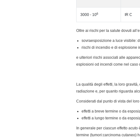
6
3000 - 10
IR C
Oltre ai rischi per la salute dovuti all’
sovraesposizione a luce visibile: 
rischi di incendio e di esplosione i
e ulteriori rischi associati alle appare
esplosioni od incendi come nel caso 
La qualità degli effetti, la loro gravi
radiazione e, per quanto riguarda alcun
Considerati dal punto di vista del loro
effetti a breve termine o da esposiz
effetti a lungo termine o da esposi
In generale per ciascun effetto acuto è 
termine (tumori:carcinoma cutaneo) ha