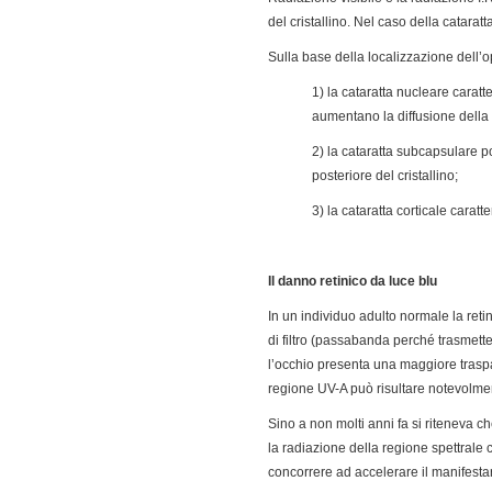
del cristallino. Nel caso della catara
Sulla base della localizzazione dell’op
1) la cataratta nucleare carat
aumentano la diffusione della 
2) la cataratta subcapsulare p
posteriore del cristallino;
3) la cataratta corticale carat
Il danno retinico da luce blu
In un individuo adulto normale la ret
di filtro (passabanda perché trasmette s
l’occhio presenta una maggiore traspar
regione UV-A può risultare notevolm
Sino a non molti anni fa si riteneva ch
la radiazione della regione spettrale
concorrere ad accelerare il manifesta