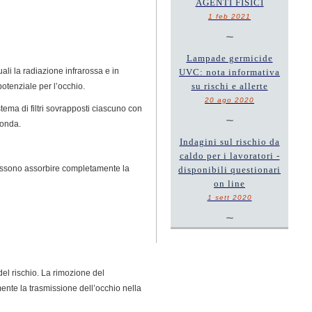
AGENTI FISICI
1 feb 2021
~
Lampade germicide
ali la radiazione infrarossa e in
UVC: nota informativa
su rischi e allerte
potenziale per l’occhio.
20 ago 2020
tema di filtri sovrapposti ciascuno con
~
’onda.
Indagini sul rischio da
caldo per i lavoratori -
i possono assorbire completamente la
disponibili questionari
on line
1 sett 2020
~
 del rischio. La rimozione del
lmente la trasmissione dell’occhio nella