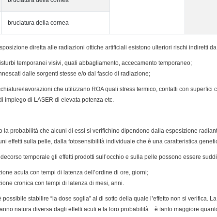
bruciatura della cornea
bruciatura della cornea
esposizione diretta alle radiazioni ottiche artificiali esistono ulteriori rischi indiretti
disturbi temporanei visivi, quali abbagliamento, accecamento temporaneo;
nnescati dalle sorgenti stesse e/o dal fascio di radiazione;
cchiature/lavorazioni che utilizzano ROA quali stress termico, contatti con superfici ca
di impiego di LASER di elevata potenza etc.
tà, o la probabilità che alcuni di essi si verifichino dipendono dalla esposizione radi
i effetti sulla pelle, dalla fotosensibilità individuale che è una caratteristica gen
 decorso temporale gli effetti prodotti sull’occhio e sulla pelle possono essere suddiv
ione acuta con tempi di latenza dell’ordine di ore, giorni;
zione cronica con tempi di latenza di mesi, anni.
possibile stabilire “la dose soglia” al di sotto della quale l’effetto non si verifica. L
nno natura diversa dagli effetti acuti e la loro probabilità è tanto maggiore quan