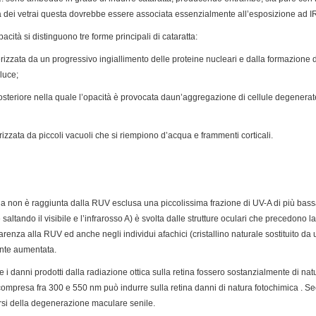
tta dei vetrai questa dovrebbe essere associata essenzialmente all’esposizione ad I
acità si distinguono tre forme principali di cataratta:
terizzata da un progressivo ingiallimento delle proteine nucleari e dalla formazione
luce;
osteriore nella quale l’opacità è provocata daun’aggregazione di cellule degenerat
terizzata da piccoli vacuoli che si riempiono d’acqua e frammenti corticali.
ina non è raggiunta dalla RUV esclusa una piccolissima frazione di UV-A di più ba
altando il visibile e l’infrarosso A) è svolta dalle strutture oculari che precedono la r
enza alla RUV ed anche negli individui afachici (cristallino naturale sostituito da 
ente aumentata.
e i danni prodotti dalla radiazione ottica sulla retina fossero sostanzialmente di nat
 compresa fra 300 e 550 nm può indurre sulla retina danni di natura fotochimica . Se
rsi della degenerazione maculare senile.