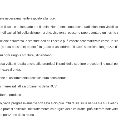
ssere necessariamente esposto alla luce.
ile (il sole e le lampade per illuminazione) emettono anche radiazioni non visibili qu
inefficaci ai fini della visione ma che, viceversa, possono rappresentare un rischio 
zione attraverso le strutture oculari l’occhio può essere schematizzato come un sis
 (banda passante) e perciò in grado di assorbire e “filtrare” specifiche lunghezze d
V su ogni singola struttura, dipendono:
sua volta, è legata anche alle proprietà filtranti delle strutture precedenti le qual
ghezze d’onda;
seche di assorbimento della struttura considerata;
uti interessati all’assorbimento della RUV;
l danno prodotto.
no, varia progressivamente con l’età e ciò può influire sia sulla natura sia sul livello
na protesi artificiale, nel trattamento chirurgico della cataratta, può alterare notevo
esposizione della retina.