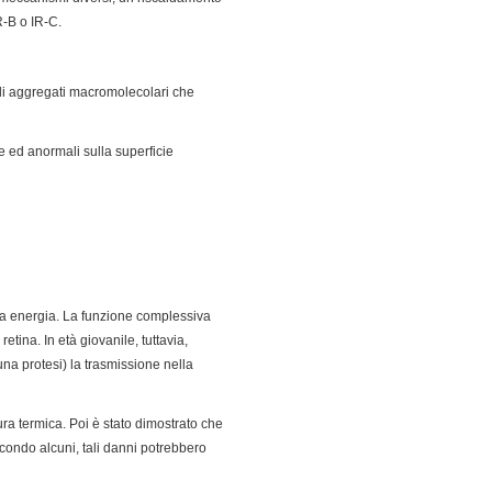
R-B o IR-C.
 di aggregati macromolecolari che
e ed anormali sulla superficie
ssa energia. La funzione complessiva
etina. In età giovanile, tuttavia,
una protesi) la trasmissione nella
ura termica. Poi è stato dimostrato che
condo alcuni, tali danni potrebbero