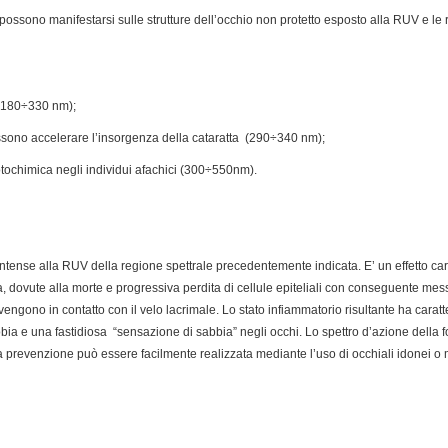
e possono manifestarsi sulle strutture dell’occhio non protetto esposto alla RUV e le re
 (180÷330 nm);
possono accelerare l’insorgenza della cataratta (290÷340 nm);
fotochimica negli individui afachici (300÷550nm).
ntense alla RUV della regione spettrale precedentemente indicata. E’ un effetto cara
a, dovute alla morte e progressiva perdita di cellule epiteliali con conseguente m
engono in contatto con il velo lacrimale. Lo stato infiammatorio risultante ha caratte
ia e una fastidiosa “sensazione di sabbia” negli occhi. Lo spettro d’azione della 
a prevenzione può essere facilmente realizzata mediante l’uso di occhiali idonei o 