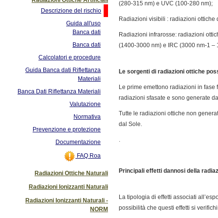
(280-315 nm) e UVC (100-280 nm);
Descrizione del rischio
Radiazioni visibili : radiazioni ottic
Guida all'uso
Banca dati
Radiazioni infrarosse: radiazioni ott
Banca dati
(1400-3000 nm) e IRC (3000 nm-1 – 
Calcolatori e procedure
Guida Banca dati Riflettanza
Le sorgenti di radiazioni ottiche pos
Materiali
Le prime emettono radiazioni in fase f
Banca Dati Riflettanza Materiali
radiazioni sfasate e sono generate da
Valutazione
Tutte le radiazioni ottiche non genera
Normativa
dal Sole.
Prevenzione e protezione
.
Documentazione
FAQ Roa
Principali effetti dannosi della radiaz
Radiazioni Ottiche Naturali
Radiazioni Ionizzanti Naturali
La tipologia di effetti associati all’
Radiazioni Ionizzanti Naturali -
possibilità che questi effetti si verifich
NORM