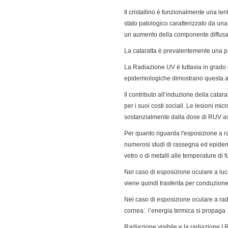
Il cristallino è funzionalmente una len
stato patologico caratterizzato da una
un aumento della componente diffusa
La cataratta è prevalentemente una pa
La Radiazione UV è tuttavia in grado 
epidemiologiche dimostrano questa ass
Il contributo all’induzione della catara
per i suoi costi sociali. Le lesioni m
sostanzialmente dalla dose di RUV ass
Per quanto riguarda l'esposizione a ra
numerosi studi di rassegna ed epidemi
vetro o di metalli alle temperature di 
Nel caso di esposizione oculare a luce 
viene quindi trasferita per conduzione d
Nel caso di esposizione oculare a radi
cornea: l’energia termica si propaga 
Radiazione visibile e la radiazione I