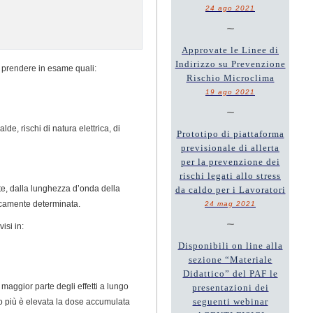
24 ago 2021
~
Approvate le Linee di
Indirizzo su Prevenzione
 da prendere in esame quali:
Rischio Microclima
19 ago 2021
~
lde, rischi di natura elettrica, di
Prototipo di piattaforma
previsionale di allerta
per la prevenzione dei
rischi legati allo stress
ante, dalla lunghezza d’onda della
da caldo per i Lavoratori
eticamente determinata.
24 mag 2021
~
isi in:
Disponibili on line alla
sezione “Materiale
Didattico” del PAF le
a maggior parte degli effetti a lungo
presentazioni dei
seguenti webinar
to più è elevata la dose accumulata