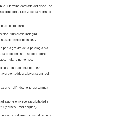
bile. Il termine cataratta definisce uno
missione della luce verso la retina ed
olare e cellulare.
pecifico. Numerose indagini
 catarattogenico della RUV.
ia per la gravità della patologia sia
natura fotochimica. Esse dipendono
si accumulano nel tempo.
fusi, fin dagli inizi del 1900,
lavoratori addetti a lavorazioni del
iazione nell’iride: l’energia termica
radiazione è invece assorbita dalla
centi (cornea-umor acqueo).
 meccanismi diversi, un riscaldamento