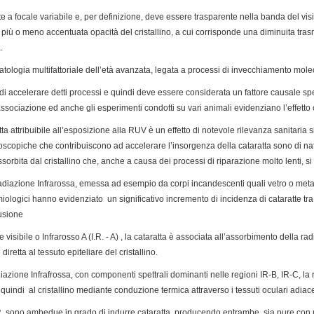
te a focale variabile e, per definizione, deve essere trasparente nella banda del visi
 più o meno accentuata opacità del cristallino, a cui corrisponde una diminuita tras
.
tologia multifattoriale dell’età avanzata, legata a processi di invecchiamento molec
di accelerare detti processi e quindi deve essere considerata un fattore causale s
ociazione ed anche gli esperimenti condotti su vari animali evidenziano l’effetto
tta attribuibile all’esposizione alla RUV è un effetto di notevole rilevanza sanitaria s
icroscopiche che contribuiscono ad accelerare l’insorgenza della cataratta sono di 
orbita dal cristallino che, anche a causa dei processi di riparazione molto lenti, 
diazione Infrarossa, emessa ad esempio da corpi incandescenti quali vetro o metalli 
ologici hanno evidenziato un significativo incremento di incidenza di cataratte tra 
fusione
visibile o Infrarosso A (I.R. - A) , la cataratta è associata all’assorbimento della rad
iretta al tessuto epiteliare del cristallino.
azione Infrafrossa, con componenti spettrali dominanti nelle regioni IR-B, IR-C, la 
quindi al cristallino mediante conduzione termica attraverso i tessuti oculari adia
.R. sono ambedue in grado di indurre cataratta, producendo entrambe, sia pure con