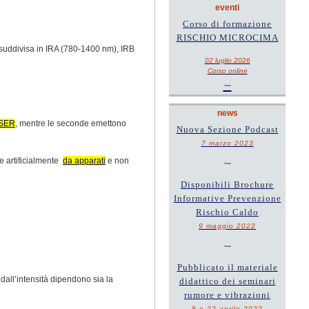
eventi
Corso di formazione
RISCHIO MICROCIMA
 suddivisa in IRA (780-1400 nm), IRB
02 luglio 2026
Corso online
~
news
SER
, mentre le seconde emettono
Nuova Sezione Podcast
7 marzo 2023
te artificialmente
da apparati
e non
~
Disponibili Brochure
Informative Prevenzione
Rischio Caldo
9 maggio 2022
~
Pubblicato il materiale
dall’intensità dipendono sia la
didattico dei seminari
rumore e vibrazioni
8 e 22 aprile 2022