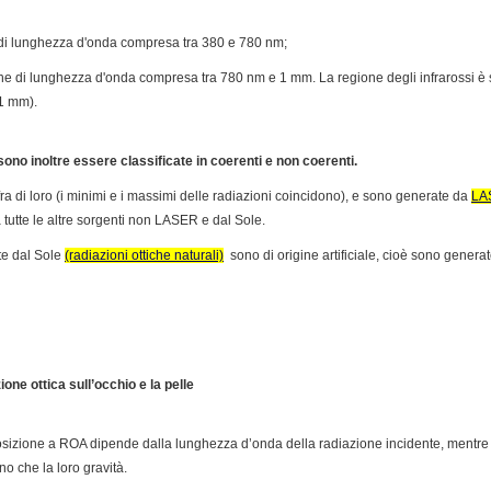
he di lunghezza d'onda compresa tra 380 e 780 nm;
iche di lunghezza d'onda compresa tra 780 nm e 1 mm. La regione degli infrarossi è
1 mm).
sono inoltre essere classificate in coerenti e non coerenti.
ra di loro (i minimi e i massimi delle radiazioni coincidono), e sono generate da
LA
 tutte le altre sorgenti non LASER e dal Sole.
te dal Sole
(radiazioni ottiche naturali)
sono di origine artificiale, cioè sono genera
ione ottica sull’occhio e la pelle
esposizione a ROA dipende dalla lunghezza d’onda della radiazione incidente, mentre 
ino che la loro gravità.