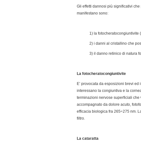
Gli effetti dannosi più significativi ch
manifestano sono:
1) la fotocheratocongiuntivite
2) i danni al cristallino che 
3) il danno retinico di natura 
La fotocheratocongiuntivite
E’ provocata da esposizioni brevi ed i
interessano la congiuntiva e la corne
terminazioni nervose superficiali che v
accompagnato da dolore acuto, fotofob
efficacia biologica fra 265÷275 nm. L
filtro.
La cataratta