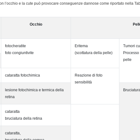
 con l’occhio e la cute può provocare conseguenze dannose come riportato nella Ta
Occhio
Pell
fotocheratite
Eritema
Tumori cu
foto congiuntivite
(scottatura della pelle)
Processo 
pelle
cataratta fotochimica
Reazione di foto
sensibilità
lesione fotochimica e termica della
Bruciatura
retina
cataratta
bruciatura della retina
cataratta,