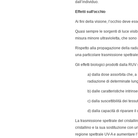
dall’individuo.
Effetti sull’occhio
Ai fini della visione, l’occhio deve e
Quasi sempre le sorgenti di luce visib
misura minore ultravioletta, che sono 
Rispetto alla propagazione della radia
una particolare trasmissione spettrale
Gli effetti biologici prodotti dalla RU
a) dalla dose assorbita che, a 
radiazione di determinate lun
b) dalle caratteristiche intrin
c) dalla suscettibilità dei tess
d) dalla capacità di riparare i
La trasmissione spettrale del cristalli
cristallino e la sua sostituzione con u
regione spettrale UV-A e aumentare l’