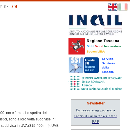
79
RE:
Regione Toscana
Diritti
Valori
Innovazione
SostenibilitÃ
Servizio
Sanitario
della
Toscana
Newsletter
Per essere aggiornato
 100 nm e 1 mm. Lo spettro delle
iscriviti alla newsletter
istici, sono a loro volta suddivise in:
PAF
i è suddivisa in UVA (315-400 nm), UVB