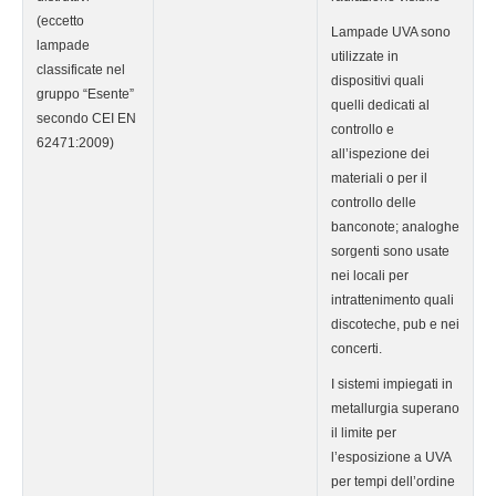
(eccetto
Lampade UVA sono
lampade
utilizzate in
classificate nel
dispositivi quali
gruppo “Esente”
quelli dedicati al
secondo CEI EN
controllo e
62471:2009)
all’ispezione dei
materiali o per il
controllo delle
banconote; analoghe
sorgenti sono usate
nei locali per
intrattenimento quali
discoteche, pub e nei
concerti.
I sistemi impiegati in
metallurgia superano
il limite per
l’esposizione a UVA
per tempi dell’ordine