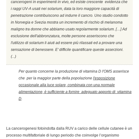
cancerogeni in esperimenti in vivo, ed esiste crescente evidenza che
i raggi UV-A usati nei solarium, data la loro maggiore capacità di
penetrazione contribuiscono ad indurre il cancro. Uno studio condotto
in Norvegia e Svezia mostra un incremento di rischio di melanoma
maligno tra donne che abbiamo usato regolarmente solarium. […] Ad
esclusione dell'abbronzatura, molte persone asseriscono che
l'utilizzo di solarium li aiuti ad essere più rilassati ed a provare una
sensazione di benessere. E' difficile quantificare queste asserzioni.
(...)
Per quanto concerne la produzione di vitamina D l'OMS asserisce
che per la maggior parte della popolazione
l'esposizione
occasionale alla luce solare, combinata con una normale
alimentazione, è sufficiente a fornire adeguato apporto di vitamina
D
.
La cancerogenesi fotoindotta dalla RUV a carico delle cellule cutanee è un
processo multifattoriale di lungo periodo che coinvolge l’organismo