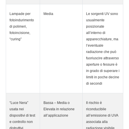
Lampade per
Media
Le sorgenti UV sono
fotoindurimento
usualmente
di polimeri,
posizionate
fotoincisione,
all’interno di
“curing”
apparecchiature, ma
l’eventuale
radiazione che può
fuoriuscire attraverso
aperture o fessure è
in grado di superare i
limiti in poche decine
di secondi
“Luce Nera”
Bassa – Media o
Il rischio è
usata nei
Elevata in relazione
riconducibile
dispositivi di test
all’applicazione
all’emissione di UVA
e controllo non
associata alla
distruttivi
radiazione visibile