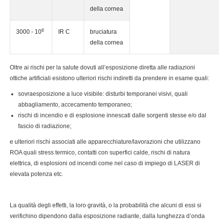
della cornea
6
3000 - 10
IR C
bruciatura
della cornea
Oltre ai rischi per la salute dovuti all’esposizione diretta alle radiazioni
ottiche artificiali esistono ulteriori rischi indiretti da prendere in esame quali:
sovraesposizione a luce visibile: disturbi temporanei visivi, quali
abbagliamento, accecamento temporaneo;
rischi di incendio e di esplosione innescati dalle sorgenti stesse e/o dal
fascio di radiazione;
e ulteriori rischi associati alle apparecchiature/lavorazioni che utilizzano
ROA quali stress termico, contatti con superfici calde, rischi di natura
elettrica, di esplosioni od incendi come nel caso di impiego di LASER di
elevata potenza etc.
La qualità degli effetti, la loro gravità, o la probabilità che alcuni di essi si
verifichino dipendono dalla esposizione radiante, dalla lunghezza d’onda