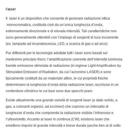
I laser
Il laser è un dispositivo che consente di generare radiazione ottica
monocromatica, costituita cioè da un’unica lunghezza d’onda,
estremamente direzionale e di elevata intensità. Tali caratteristiche non
sono generalmente ottenibili con l’impiego di sorgenti di luce incoerente
(es. lampade ad incandescenza, LED, a scarica di gas o ad arco).
Pur differenti per le tecnologie adottate tutti i laser sono basati sul
medesimo principio fisico: l’amplificazione coerente dell’intensità luminosa
tramite emissione stimolata di radiazione (in inglese Light Amplification by
Stimulated Emission of Radiation, da cui l’acronimo LASER) e sono
tipicamente costituiti da un materiale attivo, le cui proprietà fisiche
determinano la lunghezza d’onda della radiazione laser, racchiuso in un
contenitore cilindrico le cui basi sono due specchi piani.
Esiste attualmente una grande varietà di sorgenti laser (a stato solido, a
gas, a coloranti organici, ad eccimeri) che coprono un intervallo di
lunghezze d’onda che comprende la radiazione visibile l’infrarosso e
l’ultravioletto. Accanto ai laser in continua (CW), esistono laser che
emettono impulsi di grande intensità e breve durata (anche ben al di sotto