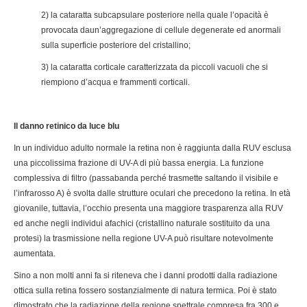
2) la cataratta subcapsulare posteriore nella quale l’opacità è
provocata daun’aggregazione di cellule degenerate ed anormali
sulla superficie posteriore del cristallino;
3) la cataratta corticale caratterizzata da piccoli vacuoli che si
riempiono d’acqua e frammenti corticali.
Il danno retinico da luce blu
In un individuo adulto normale la retina non è raggiunta dalla RUV esclusa
una piccolissima frazione di UV-A di più bassa energia. La funzione
complessiva di filtro (passabanda perché trasmette saltando il visibile e
l’infrarosso A) è svolta dalle strutture oculari che precedono la retina. In età
giovanile, tuttavia, l’occhio presenta una maggiore trasparenza alla RUV
ed anche negli individui afachici (cristallino naturale sostituito da una
protesi) la trasmissione nella regione UV-A può risultare notevolmente
aumentata.
Sino a non molti anni fa si riteneva che i danni prodotti dalla radiazione
ottica sulla retina fossero sostanzialmente di natura termica. Poi è stato
dimostrato che la radiazione della regione spettrale compresa fra 300 e