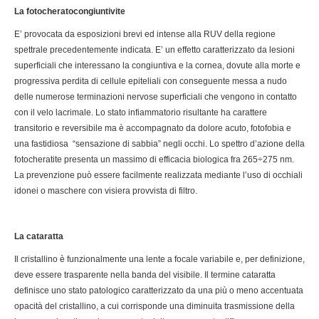
La fotocheratocongiuntivite
E’ provocata da esposizioni brevi ed intense alla RUV della regione
spettrale precedentemente indicata. E’ un effetto caratterizzato da lesioni
superficiali che interessano la congiuntiva e la cornea, dovute alla morte e
progressiva perdita di cellule epiteliali con conseguente messa a nudo
delle numerose terminazioni nervose superficiali che vengono in contatto
con il velo lacrimale. Lo stato infiammatorio risultante ha carattere
transitorio e reversibile ma è accompagnato da dolore acuto, fotofobia e
una fastidiosa “sensazione di sabbia” negli occhi. Lo spettro d’azione della
fotocheratite presenta un massimo di efficacia biologica fra 265÷275 nm.
La prevenzione può essere facilmente realizzata mediante l’uso di occhiali
idonei o maschere con visiera provvista di filtro.
La cataratta
Il cristallino è funzionalmente una lente a focale variabile e, per definizione,
deve essere trasparente nella banda del visibile. Il termine cataratta
definisce uno stato patologico caratterizzato da una più o meno accentuata
opacità del cristallino, a cui corrisponde una diminuita trasmissione della