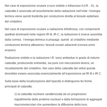
Nel caso di esposizione oculare a luce visibile o Infrarosso A (I.R. - A) , la
cataratta è associata all’assorbimento della radiazione nell’iride: l’energia
termica viene quindi trasferita per conduzione diretta al tessuto epiteliare
del cristallino.
Nel caso di esposizione oculare a radiazione Infrafrossa, con componenti
spettrali dominanti nelle regioni IR-B, IR-C, la radiazione è invece assorbita
dalla cornea: l’energia termica si propaga quindi al cristallino mediante
conduzione termica attraverso i tessuti oculari adiacenti (cornea-umor
acqueo).
Radiazione visibile e la radiazione I.R. sono ambedue in grado di indurre
cataratta, producendo entrambe, sia pure con meccanismi diversi, un
riscaldamento del cristallino. Nel caso della cataratta dei vetrai questa
dovrebbe essere associata essenzialmente all’esposizione ad IR-B o IR-C.
Sulla base della localizzazione dell’opacità si distinguono tre forme
principali di cataratta:
1) la cataratta nucleare caratterizzata da un progressivo
ingiallimento delle proteine nucleari e dalla formazione di aggregati
macromolecolari che aumentano la diffusione della luce;