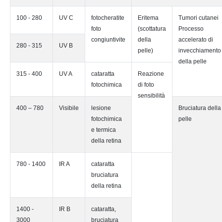
100 - 280
UV C
fotocheratite
Eritema
Tumori cutanei
foto
(scottatura
Processo
congiuntivite
della
accelerato di
280 - 315
UV B
pelle)
invecchiamento
della pelle
315 - 400
UV A
cataratta
Reazione
fotochimica
di foto
sensibilità
400 – 780
Visibile
lesione
Bruciatura della
fotochimica
pelle
e termica
della retina
780 - 1400
IR A
cataratta
bruciatura
della retina
1400 -
IR B
cataratta,
3000
bruciatura