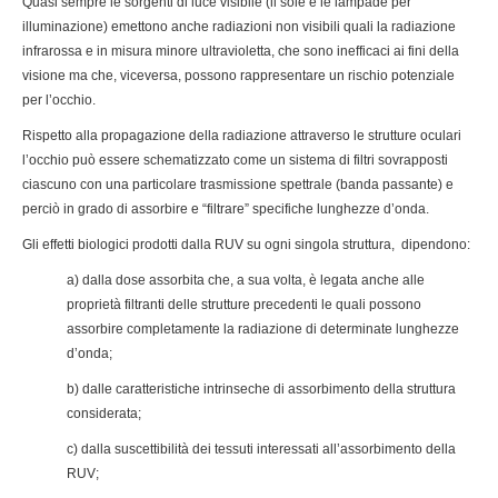
Quasi sempre le sorgenti di luce visibile (il sole e le lampade per
illuminazione) emettono anche radiazioni non visibili quali la radiazione
infrarossa e in misura minore ultravioletta, che sono inefficaci ai fini della
visione ma che, viceversa, possono rappresentare un rischio potenziale
per l’occhio.
Rispetto alla propagazione della radiazione attraverso le strutture oculari
l’occhio può essere schematizzato come un sistema di filtri sovrapposti
ciascuno con una particolare trasmissione spettrale (banda passante) e
perciò in grado di assorbire e “filtrare” specifiche lunghezze d’onda.
Gli effetti biologici prodotti dalla RUV su ogni singola struttura, dipendono:
a) dalla dose assorbita che, a sua volta, è legata anche alle
proprietà filtranti delle strutture precedenti le quali possono
assorbire completamente la radiazione di determinate lunghezze
d’onda;
b) dalle caratteristiche intrinseche di assorbimento della struttura
considerata;
c) dalla suscettibilità dei tessuti interessati all’assorbimento della
RUV;