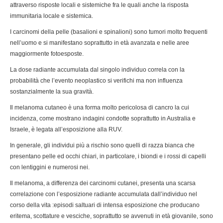
attraverso risposte locali e sistemiche fra le quali anche la risposta
immunitaria locale e sistemica.
I carcinomi della pelle (basalioni e spinalioni) sono tumori molto frequenti
nell’uomo e si manifestano soprattutto in età avanzata e nelle aree
maggiormente fotoesposte.
La dose radiante accumulata dal singolo individuo correla con la
probabilità che l’evento neoplastico si verifichi ma non influenza
sostanzialmente la sua gravità.
Il melanoma cutaneo è una forma molto pericolosa di cancro la cui
incidenza, come mostrano indagini condotte soprattutto in Australia e
Israele, è legata all’esposizione alla RUV.
In generale, gli individui più a rischio sono quelli di razza bianca che
presentano pelle ed occhi chiari, in particolare, i biondi e i rossi di capelli
con lentiggini e numerosi nei.
Il melanoma, a differenza dei carcinomi cutanei, presenta una scarsa
correlazione con l’esposizione radiante accumulata dall’individuo nel
corso della vita :episodi saltuari di intensa esposizione che producano
eritema, scottature e vesciche, soprattutto se avvenuti in età giovanile, sono