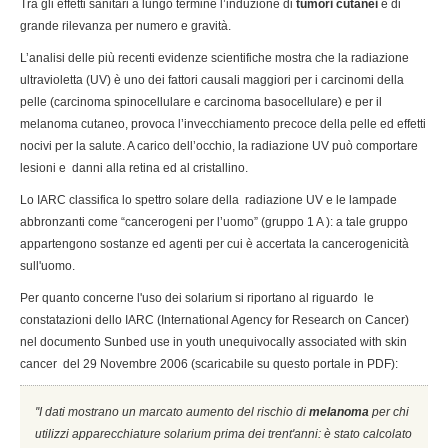
Tra gli effetti sanitari a lungo termine l’induzione di
tumori cutanei
è di
grande rilevanza per numero e gravità.
L’analisi delle più recenti evidenze scientifiche mostra che la radiazione
ultravioletta (UV) è uno dei fattori causali maggiori per i carcinomi della
pelle (carcinoma spinocellulare e carcinoma basocellulare) e per il
melanoma cutaneo, provoca l’invecchiamento precoce della pelle ed effetti
nocivi per la salute. A carico dell’occhio, la radiazione UV può comportare
lesioni e danni alla retina ed al cristallino.
Lo IARC classifica lo spettro solare della radiazione UV e le lampade
abbronzanti come “cancerogeni per l’uomo” (gruppo 1 A ): a tale gruppo
appartengono sostanze ed agenti per cui è accertata la cancerogenicità
sull'uomo.
Per quanto concerne l'uso dei solarium si riportano al riguardo le
constatazioni dello IARC (International Agency for Research on Cancer)
nel documento Sunbed use in youth unequivocally associated with skin
cancer del 29 Novembre 2006 (scaricabile su questo portale in PDF):
''I dati mostrano un marcato aumento del rischio di
melanoma
per chi
utilizzi apparecchiature solarium prima dei trent'anni: è stato calcolato