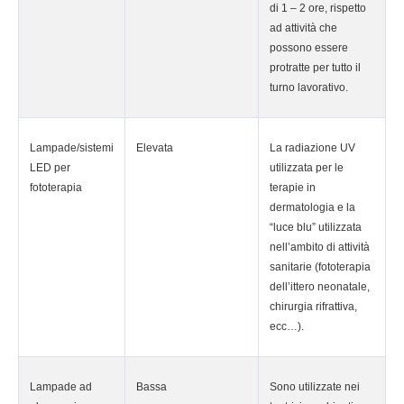
di 1 – 2 ore, rispetto
ad attività che
possono essere
protratte per tutto il
turno lavorativo.
Lampade/sistemi
Elevata
La radiazione UV
LED per
utilizzata per le
fototerapia
terapie in
dermatologia e la
“luce blu” utilizzata
nell’ambito di attività
sanitarie (fototerapia
dell’ittero neonatale,
chirurgia rifrattiva,
ecc…).
Lampade ad
Bassa
Sono utilizzate nei