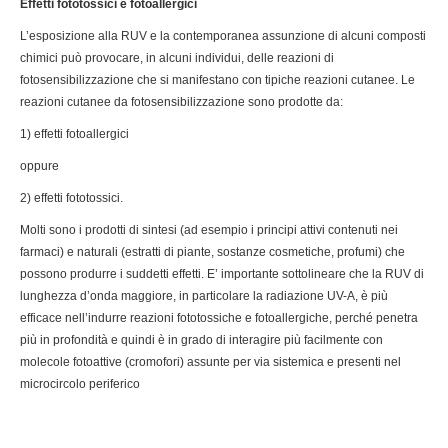
Effetti fototossici e fotoallergici
L’esposizione alla RUV e la contemporanea assunzione di alcuni composti
chimici può provocare, in alcuni individui, delle reazioni di
fotosensibilizzazione che si manifestano con tipiche reazioni cutanee. Le
reazioni cutanee da fotosensibilizzazione sono prodotte da:
1) effetti fotoallergici
oppure
2) effetti fototossici.
Molti sono i prodotti di sintesi (ad esempio i principi attivi contenuti nei
farmaci) e naturali (estratti di piante, sostanze cosmetiche, profumi) che
possono produrre i suddetti effetti. E’ importante sottolineare che la RUV di
lunghezza d’onda maggiore, in particolare la radiazione UV-A, è più
efficace nell’indurre reazioni fototossiche e fotoallergiche, perché penetra
più in profondità e quindi è in grado di interagire più facilmente con
molecole fotoattive (cromofori) assunte per via sistemica e presenti nel
microcircolo periferico