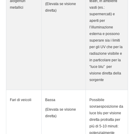
alogenuri
teatri, in ambienti
(Elevata se visione
metallici
vasti (es.:
diretta)
supermercati) e
aperti per
l’illuminazione
esterna e possono
superare sia i limiti
per gli UV che per la
radiazione visibile e
in particolare per la
“luce blu” per
visione diretta della
sorgente
Fari di veicoli
Bassa
Possibile
sovraesposizione da
(Elevata se visione
luce blu per visione
diretta)
diretta protratta per
più di 5-10 minuti:
potenzialmente