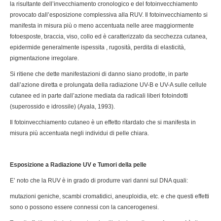
la risultante dell’invecchiamento cronologico e del fotoinvecchiamento
provocato dall’esposizione complessiva alla RUV. Il fotoinvecchiamento si
manifesta in misura più o meno accentuata nelle aree maggiormente
fotoesposte, braccia, viso, collo ed è caratterizzato da secchezza cutanea,
epidermide generalmente ispessita , rugosità, perdita di elasticità,
pigmentazione irregolare.
Si ritiene che dette manifestazioni di danno siano prodotte, in parte
dall’azione diretta e prolungata della radiazione UV-B e UV-A sulle cellule
cutanee ed in parte dall’azione mediata da radicali liberi fotoindotti
(superossido e idrossile) (Ayala, 1993).
Il fotoinvecchiamento cutaneo è un effetto ritardato che si manifesta in
misura più accentuata negli individui di pelle chiara.
Esposizione a Radiazione UV e Tumori della pelle
E’ noto che la RUV è in grado di produrre vari danni sul DNA quali:
mutazioni geniche, scambi cromatidici, aneuploidia, etc. e che questi effetti
sono o possono essere connessi con la cancerogenesi.