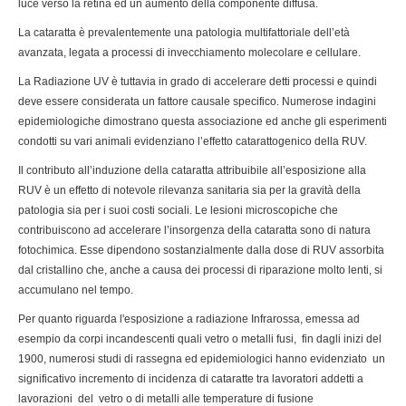
luce verso la retina ed un aumento della componente diffusa.
La cataratta è prevalentemente una patologia multifattoriale dell’età
avanzata, legata a processi di invecchiamento molecolare e cellulare.
La Radiazione UV è tuttavia in grado di accelerare detti processi e quindi
deve essere considerata un fattore causale specifico. Numerose indagini
epidemiologiche dimostrano questa associazione ed anche gli esperimenti
condotti su vari animali evidenziano l’effetto catarattogenico della RUV.
Il contributo all’induzione della cataratta attribuibile all’esposizione alla
RUV è un effetto di notevole rilevanza sanitaria sia per la gravità della
patologia sia per i suoi costi sociali. Le lesioni microscopiche che
contribuiscono ad accelerare l’insorgenza della cataratta sono di natura
fotochimica. Esse dipendono sostanzialmente dalla dose di RUV assorbita
dal cristallino che, anche a causa dei processi di riparazione molto lenti, si
accumulano nel tempo.
Per quanto riguarda l'esposizione a radiazione Infrarossa, emessa ad
esempio da corpi incandescenti quali vetro o metalli fusi, fin dagli inizi del
1900, numerosi studi di rassegna ed epidemiologici hanno evidenziato un
significativo incremento di incidenza di cataratte tra lavoratori addetti a
lavorazioni del vetro o di metalli alle temperature di fusione