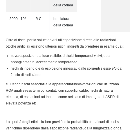
della cornea
6
3000 - 10
IR C
bruciatura
della cornea
Oltre ai rischi per la salute dovuti all’esposizione diretta alle radiazioni
ottiche artificiali esistono ulteriori rischi indiretti da prendere in esame quali:
sovraesposizione a luce visibile: disturbi temporanei visivi, quali
abbagliamento, accecamento temporaneo;
rischi di incendio e di esplosione innescati dalle sorgenti stesse e/o dal
fascio di radiazione;
e ulteriori rischi associati alle apparecchiature/lavorazioni che utilizzano
ROA quali stress termico, contatti con superfici calde, rischi di natura
elettrica, di esplosioni od incendi come nel caso di impiego di LASER di
elevata potenza etc.
La qualità degli effetti, la loro gravità, o la probabilità che alcuni di essi si
verifichino dipendono dalla esposizione radiante, dalla lunghezza d’onda