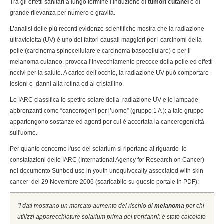
Tra gli effetti sanitari a lungo termine l’induzione di
tumori cutanei
è di
grande rilevanza per numero e gravità.
L’analisi delle più recenti evidenze scientifiche mostra che la radiazione
ultravioletta (UV) è uno dei fattori causali maggiori per i carcinomi della
pelle (carcinoma spinocellulare e carcinoma basocellulare) e per il
melanoma cutaneo, provoca l’invecchiamento precoce della pelle ed effetti
nocivi per la salute. A carico dell’occhio, la radiazione UV può comportare
lesioni e danni alla retina ed al cristallino.
Lo IARC classifica lo spettro solare della radiazione UV e le lampade
abbronzanti come “cancerogeni per l’uomo” (gruppo 1 A ): a tale gruppo
appartengono sostanze ed agenti per cui è accertata la cancerogenicità
sull'uomo.
Per quanto concerne l'uso dei solarium si riportano al riguardo le
constatazioni dello IARC (International Agency for Research on Cancer)
nel documento Sunbed use in youth unequivocally associated with skin
cancer del 29 Novembre 2006 (scaricabile su questo portale in PDF):
''I dati mostrano un marcato aumento del rischio di
melanoma
per chi
utilizzi apparecchiature solarium prima dei trent'anni: è stato calcolato