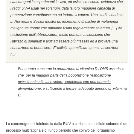
cancerogeni in esperimenti in vivo, ed esiste crescente evidenza che
i raggi UV-A usati nei solarium, data la loro maggiore capacità di
penetrazione contribuiscono ad indurre il cancro. Uno studio condotto
in Norvegia e Svezia mostra un incremento di rischio di melanoma
maligno tra donne che abbiamo usato regolarmente solarium. […] Ad
esclusione dell'abbronzatura, molte persone asseriscono che
l'utilizzo di solarium li aiuti ad essere più rilassati ed a provare una
sensazione di benessere. E' difficile quantificare queste asserzioni.
(...)
Per quanto concerne la produzione di vitamina D l'OMS asserisce
che per la maggior parte della popolazione
l'esposizione
occasionale alla luce solare, combinata con una normale
alimentazione, è sufficiente a fornire adeguato apporto di vitamina
D
.
La cancerogenesi fotoindotta dalla RUV a carico delle cellule cutanee è un
processo multifattoriale di lungo periodo che coinvolge l’organismo