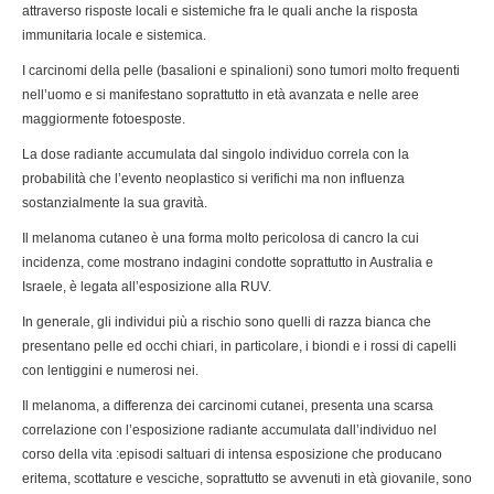
attraverso risposte locali e sistemiche fra le quali anche la risposta
immunitaria locale e sistemica.
I carcinomi della pelle (basalioni e spinalioni) sono tumori molto frequenti
nell’uomo e si manifestano soprattutto in età avanzata e nelle aree
maggiormente fotoesposte.
La dose radiante accumulata dal singolo individuo correla con la
probabilità che l’evento neoplastico si verifichi ma non influenza
sostanzialmente la sua gravità.
Il melanoma cutaneo è una forma molto pericolosa di cancro la cui
incidenza, come mostrano indagini condotte soprattutto in Australia e
Israele, è legata all’esposizione alla RUV.
In generale, gli individui più a rischio sono quelli di razza bianca che
presentano pelle ed occhi chiari, in particolare, i biondi e i rossi di capelli
con lentiggini e numerosi nei.
Il melanoma, a differenza dei carcinomi cutanei, presenta una scarsa
correlazione con l’esposizione radiante accumulata dall’individuo nel
corso della vita :episodi saltuari di intensa esposizione che producano
eritema, scottature e vesciche, soprattutto se avvenuti in età giovanile, sono