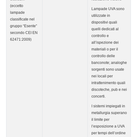
(eccetto
Lampade UVA sono
lampade
utilizzate in
classificate nel
dispositivi quali
gruppo “Esente”
quelli dedicati al
secondo CEI EN
controllo e
62471:2009)
all’ispezione dei
materiali o per il
controllo delle
banconote; analoghe
sorgenti sono usate
nei locali per
intrattenimento quali
discoteche, pub e nei
concerti.
I sistemi impiegati in
metallurgia superano
il limite per
l’esposizione a UVA
per tempi dell’ordine