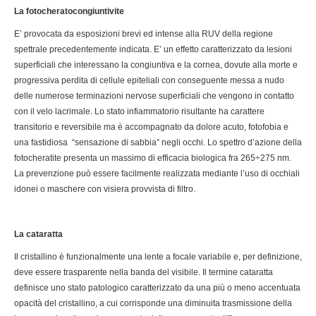
La fotocheratocongiuntivite
E’ provocata da esposizioni brevi ed intense alla RUV della regione
spettrale precedentemente indicata. E’ un effetto caratterizzato da lesioni
superficiali che interessano la congiuntiva e la cornea, dovute alla morte e
progressiva perdita di cellule epiteliali con conseguente messa a nudo
delle numerose terminazioni nervose superficiali che vengono in contatto
con il velo lacrimale. Lo stato infiammatorio risultante ha carattere
transitorio e reversibile ma è accompagnato da dolore acuto, fotofobia e
una fastidiosa “sensazione di sabbia” negli occhi. Lo spettro d’azione della
fotocheratite presenta un massimo di efficacia biologica fra 265÷275 nm.
La prevenzione può essere facilmente realizzata mediante l’uso di occhiali
idonei o maschere con visiera provvista di filtro.
La cataratta
Il cristallino è funzionalmente una lente a focale variabile e, per definizione,
deve essere trasparente nella banda del visibile. Il termine cataratta
definisce uno stato patologico caratterizzato da una più o meno accentuata
opacità del cristallino, a cui corrisponde una diminuita trasmissione della