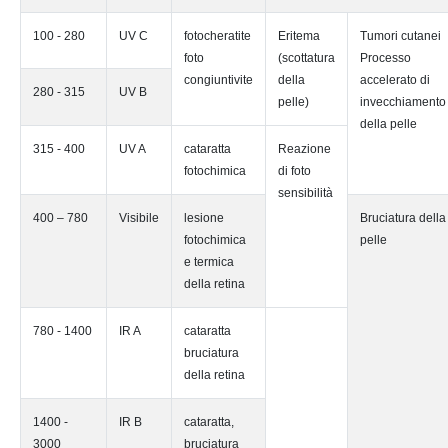
100 - 280
UV C
fotocheratite
Eritema
Tumori cutanei
foto
(scottatura
Processo
congiuntivite
della
accelerato di
280 - 315
UV B
pelle)
invecchiamento
della pelle
315 - 400
UV A
cataratta
Reazione
fotochimica
di foto
sensibilità
400 – 780
Visibile
lesione
Bruciatura della
fotochimica
pelle
e termica
della retina
780 - 1400
IR A
cataratta
bruciatura
della retina
1400 -
IR B
cataratta,
3000
bruciatura