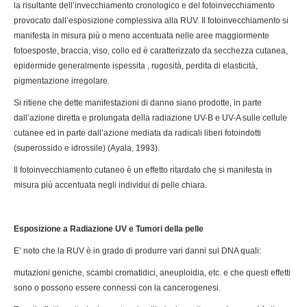
la risultante dell’invecchiamento cronologico e del fotoinvecchiamento
provocato dall’esposizione complessiva alla RUV. Il fotoinvecchiamento si
manifesta in misura più o meno accentuata nelle aree maggiormente
fotoesposte, braccia, viso, collo ed è caratterizzato da secchezza cutanea,
epidermide generalmente ispessita , rugosità, perdita di elasticità,
pigmentazione irregolare.
Si ritiene che dette manifestazioni di danno siano prodotte, in parte
dall’azione diretta e prolungata della radiazione UV-B e UV-A sulle cellule
cutanee ed in parte dall’azione mediata da radicali liberi fotoindotti
(superossido e idrossile) (Ayala, 1993).
Il fotoinvecchiamento cutaneo è un effetto ritardato che si manifesta in
misura più accentuata negli individui di pelle chiara.
Esposizione a Radiazione UV e Tumori della pelle
E’ noto che la RUV è in grado di produrre vari danni sul DNA quali:
mutazioni geniche, scambi cromatidici, aneuploidia, etc. e che questi effetti
sono o possono essere connessi con la cancerogenesi.