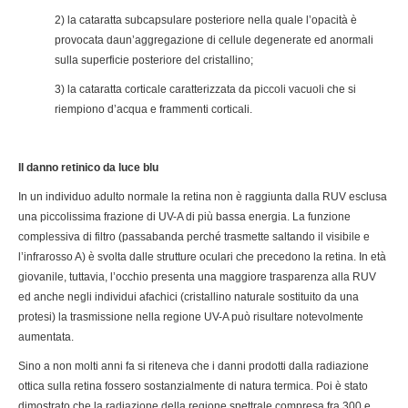
2) la cataratta subcapsulare posteriore nella quale l’opacità è
provocata daun’aggregazione di cellule degenerate ed anormali
sulla superficie posteriore del cristallino;
3) la cataratta corticale caratterizzata da piccoli vacuoli che si
riempiono d’acqua e frammenti corticali.
Il danno retinico da luce blu
In un individuo adulto normale la retina non è raggiunta dalla RUV esclusa
una piccolissima frazione di UV-A di più bassa energia. La funzione
complessiva di filtro (passabanda perché trasmette saltando il visibile e
l’infrarosso A) è svolta dalle strutture oculari che precedono la retina. In età
giovanile, tuttavia, l’occhio presenta una maggiore trasparenza alla RUV
ed anche negli individui afachici (cristallino naturale sostituito da una
protesi) la trasmissione nella regione UV-A può risultare notevolmente
aumentata.
Sino a non molti anni fa si riteneva che i danni prodotti dalla radiazione
ottica sulla retina fossero sostanzialmente di natura termica. Poi è stato
dimostrato che la radiazione della regione spettrale compresa fra 300 e