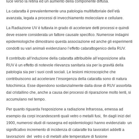
luce verso la retina ed un aumento della componente diffusa.
La cataratta è prevalentemente una patologia multifattoriale dell’età
avanzata, legata a processi di invecchiamento molecolare e cellulare.
La Radiazione UV è tuttavia in grado di accelerare detti processi e quindi
deve essere considerata un fattore causale specifico. Numerose indagini
epidemiologiche dimostrano questa associazione ed anche gli esperimenti
condotti su vari animali evidenziano l’effetto catarattogenico della RUV.
Il contributo all’induzione della cataratta attribuibile all’esposizione alla
RUV è un effetto di notevole rilevanza sanitaria sia per la gravità della
patologia sia per i suoi costi sociali. Le lesioni microscopiche che
contribuiscono ad accelerare l’insorgenza della cataratta sono di natura
fotochimica. Esse dipendono sostanzialmente dalla dose di RUV assorbita
dal cristallino che, anche a causa dei processi di riparazione molto lenti, si
accumulano nel tempo.
Per quanto riguarda l'esposizione a radiazione Infrarossa, emessa ad
esempio da corpi incandescenti quali vetro o metalli fusi, fin dagli inizi del
1900, numerosi studi di rassegna ed epidemiologici hanno evidenziato un
significativo incremento di incidenza di cataratte tra lavoratori addetti a
lavorazioni del vetro o di metalli alle temperature di fusione