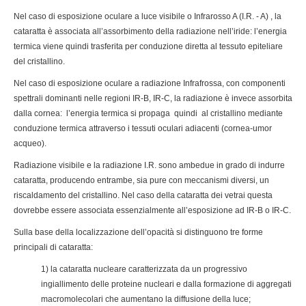
Nel caso di esposizione oculare a luce visibile o Infrarosso A (I.R. - A) , la
cataratta è associata all’assorbimento della radiazione nell’iride: l’energia
termica viene quindi trasferita per conduzione diretta al tessuto epiteliare
del cristallino.
Nel caso di esposizione oculare a radiazione Infrafrossa, con componenti
spettrali dominanti nelle regioni IR-B, IR-C, la radiazione è invece assorbita
dalla cornea: l’energia termica si propaga quindi al cristallino mediante
conduzione termica attraverso i tessuti oculari adiacenti (cornea-umor
acqueo).
Radiazione visibile e la radiazione I.R. sono ambedue in grado di indurre
cataratta, producendo entrambe, sia pure con meccanismi diversi, un
riscaldamento del cristallino. Nel caso della cataratta dei vetrai questa
dovrebbe essere associata essenzialmente all’esposizione ad IR-B o IR-C.
Sulla base della localizzazione dell’opacità si distinguono tre forme
principali di cataratta:
1) la cataratta nucleare caratterizzata da un progressivo
ingiallimento delle proteine nucleari e dalla formazione di aggregati
macromolecolari che aumentano la diffusione della luce;