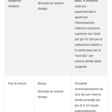
alogenuri
teatri, in ambienti
(Elevata se visione
metallici
vasti (es.:
diretta)
supermercati) e
aperti per
l’illuminazione
esterna e possono
superare sia i limiti
per gli UV che per la
radiazione visibile e
in particolare per la
“luce blu” per
visione diretta della
sorgente
Fari di veicoli
Bassa
Possibile
sovraesposizione da
(Elevata se visione
luce blu per visione
diretta)
diretta protratta per
più di 5-10 minuti:
potenzialmente