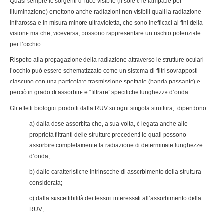
Quasi sempre le sorgenti di luce visibile (il sole e le lampade per
illuminazione) emettono anche radiazioni non visibili quali la radiazione
infrarossa e in misura minore ultravioletta, che sono inefficaci ai fini della
visione ma che, viceversa, possono rappresentare un rischio potenziale
per l’occhio.
Rispetto alla propagazione della radiazione attraverso le strutture oculari
l’occhio può essere schematizzato come un sistema di filtri sovrapposti
ciascuno con una particolare trasmissione spettrale (banda passante) e
perciò in grado di assorbire e “filtrare” specifiche lunghezze d’onda.
Gli effetti biologici prodotti dalla RUV su ogni singola struttura, dipendono:
a) dalla dose assorbita che, a sua volta, è legata anche alle
proprietà filtranti delle strutture precedenti le quali possono
assorbire completamente la radiazione di determinate lunghezze
d’onda;
b) dalle caratteristiche intrinseche di assorbimento della struttura
considerata;
c) dalla suscettibilità dei tessuti interessati all’assorbimento della
RUV;