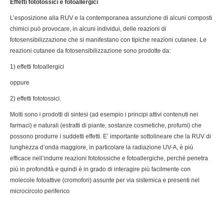
Effetti fototossici e fotoallergici
L’esposizione alla RUV e la contemporanea assunzione di alcuni composti
chimici può provocare, in alcuni individui, delle reazioni di
fotosensibilizzazione che si manifestano con tipiche reazioni cutanee. Le
reazioni cutanee da fotosensibilizzazione sono prodotte da:
1) effetti fotoallergici
oppure
2) effetti fototossici.
Molti sono i prodotti di sintesi (ad esempio i principi attivi contenuti nei
farmaci) e naturali (estratti di piante, sostanze cosmetiche, profumi) che
possono produrre i suddetti effetti. E’ importante sottolineare che la RUV di
lunghezza d’onda maggiore, in particolare la radiazione UV-A, è più
efficace nell’indurre reazioni fototossiche e fotoallergiche, perché penetra
più in profondità e quindi è in grado di interagire più facilmente con
molecole fotoattive (cromofori) assunte per via sistemica e presenti nel
microcircolo periferico