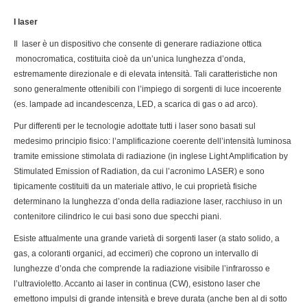
I laser
Il laser è un dispositivo che consente di generare radiazione ottica
monocromatica, costituita cioè da un’unica lunghezza d’onda,
estremamente direzionale e di elevata intensità. Tali caratteristiche non
sono generalmente ottenibili con l’impiego di sorgenti di luce incoerente
(es. lampade ad incandescenza, LED, a scarica di gas o ad arco).
Pur differenti per le tecnologie adottate tutti i laser sono basati sul
medesimo principio fisico: l’amplificazione coerente dell’intensità luminosa
tramite emissione stimolata di radiazione (in inglese Light Amplification by
Stimulated Emission of Radiation, da cui l’acronimo LASER) e sono
tipicamente costituiti da un materiale attivo, le cui proprietà fisiche
determinano la lunghezza d’onda della radiazione laser, racchiuso in un
contenitore cilindrico le cui basi sono due specchi piani.
Esiste attualmente una grande varietà di sorgenti laser (a stato solido, a
gas, a coloranti organici, ad eccimeri) che coprono un intervallo di
lunghezze d’onda che comprende la radiazione visibile l’infrarosso e
l’ultravioletto. Accanto ai laser in continua (CW), esistono laser che
emettono impulsi di grande intensità e breve durata (anche ben al di sotto