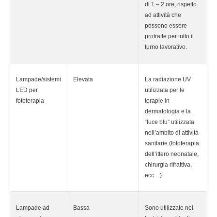
di 1 – 2 ore, rispetto
ad attività che
possono essere
protratte per tutto il
turno lavorativo.
Lampade/sistemi
Elevata
La radiazione UV
LED per
utilizzata per le
fototerapia
terapie in
dermatologia e la
“luce blu” utilizzata
nell’ambito di attività
sanitarie (fototerapia
dell’ittero neonatale,
chirurgia rifrattiva,
ecc…).
Lampade ad
Bassa
Sono utilizzate nei