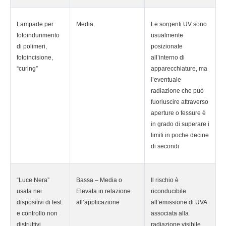
Lampade per
Media
Le sorgenti UV sono
fotoindurimento
usualmente
di polimeri,
posizionate
fotoincisione,
all’interno di
“curing”
apparecchiature, ma
l’eventuale
radiazione che può
fuoriuscire attraverso
aperture o fessure è
in grado di superare i
limiti in poche decine
di secondi
“Luce Nera”
Bassa – Media o
Il rischio è
usata nei
Elevata in relazione
riconducibile
dispositivi di test
all’applicazione
all’emissione di UVA
e controllo non
associata alla
distruttivi
radiazione visibile