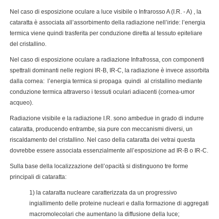
Nel caso di esposizione oculare a luce visibile o Infrarosso A (I.R. - A) , la
cataratta è associata all’assorbimento della radiazione nell’iride: l’energia
termica viene quindi trasferita per conduzione diretta al tessuto epiteliare
del cristallino.
Nel caso di esposizione oculare a radiazione Infrafrossa, con componenti
spettrali dominanti nelle regioni IR-B, IR-C, la radiazione è invece assorbita
dalla cornea: l’energia termica si propaga quindi al cristallino mediante
conduzione termica attraverso i tessuti oculari adiacenti (cornea-umor
acqueo).
Radiazione visibile e la radiazione I.R. sono ambedue in grado di indurre
cataratta, producendo entrambe, sia pure con meccanismi diversi, un
riscaldamento del cristallino. Nel caso della cataratta dei vetrai questa
dovrebbe essere associata essenzialmente all’esposizione ad IR-B o IR-C.
Sulla base della localizzazione dell’opacità si distinguono tre forme
principali di cataratta:
1) la cataratta nucleare caratterizzata da un progressivo
ingiallimento delle proteine nucleari e dalla formazione di aggregati
macromolecolari che aumentano la diffusione della luce;