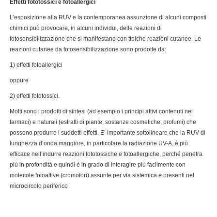
Effetti fototossici e fotoallergici
L’esposizione alla RUV e la contemporanea assunzione di alcuni composti
chimici può provocare, in alcuni individui, delle reazioni di
fotosensibilizzazione che si manifestano con tipiche reazioni cutanee. Le
reazioni cutanee da fotosensibilizzazione sono prodotte da:
1) effetti fotoallergici
oppure
2) effetti fototossici.
Molti sono i prodotti di sintesi (ad esempio i principi attivi contenuti nei
farmaci) e naturali (estratti di piante, sostanze cosmetiche, profumi) che
possono produrre i suddetti effetti. E’ importante sottolineare che la RUV di
lunghezza d’onda maggiore, in particolare la radiazione UV-A, è più
efficace nell’indurre reazioni fototossiche e fotoallergiche, perché penetra
più in profondità e quindi è in grado di interagire più facilmente con
molecole fotoattive (cromofori) assunte per via sistemica e presenti nel
microcircolo periferico