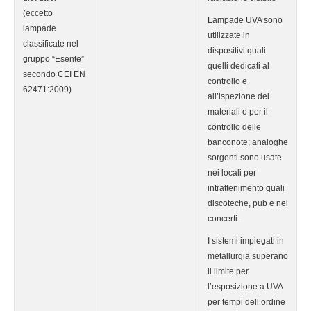
(eccetto
Lampade UVA sono
lampade
utilizzate in
classificate nel
dispositivi quali
gruppo “Esente”
quelli dedicati al
secondo CEI EN
controllo e
62471:2009)
all’ispezione dei
materiali o per il
controllo delle
banconote; analoghe
sorgenti sono usate
nei locali per
intrattenimento quali
discoteche, pub e nei
concerti.
I sistemi impiegati in
metallurgia superano
il limite per
l’esposizione a UVA
per tempi dell’ordine