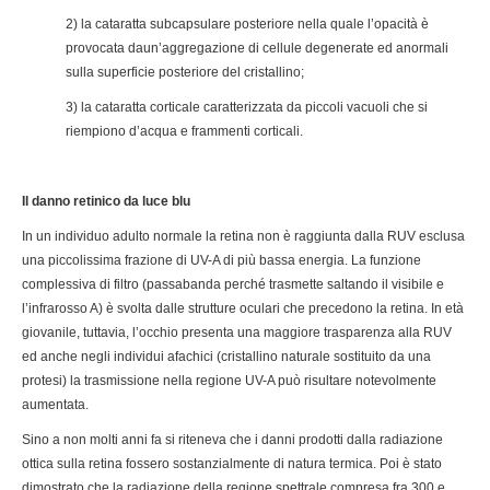
2) la cataratta subcapsulare posteriore nella quale l’opacità è
provocata daun’aggregazione di cellule degenerate ed anormali
sulla superficie posteriore del cristallino;
3) la cataratta corticale caratterizzata da piccoli vacuoli che si
riempiono d’acqua e frammenti corticali.
Il danno retinico da luce blu
In un individuo adulto normale la retina non è raggiunta dalla RUV esclusa
una piccolissima frazione di UV-A di più bassa energia. La funzione
complessiva di filtro (passabanda perché trasmette saltando il visibile e
l’infrarosso A) è svolta dalle strutture oculari che precedono la retina. In età
giovanile, tuttavia, l’occhio presenta una maggiore trasparenza alla RUV
ed anche negli individui afachici (cristallino naturale sostituito da una
protesi) la trasmissione nella regione UV-A può risultare notevolmente
aumentata.
Sino a non molti anni fa si riteneva che i danni prodotti dalla radiazione
ottica sulla retina fossero sostanzialmente di natura termica. Poi è stato
dimostrato che la radiazione della regione spettrale compresa fra 300 e