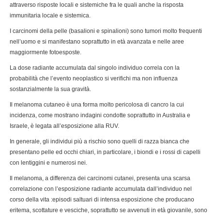
attraverso risposte locali e sistemiche fra le quali anche la risposta
immunitaria locale e sistemica.
I carcinomi della pelle (basalioni e spinalioni) sono tumori molto frequenti
nell’uomo e si manifestano soprattutto in età avanzata e nelle aree
maggiormente fotoesposte.
La dose radiante accumulata dal singolo individuo correla con la
probabilità che l’evento neoplastico si verifichi ma non influenza
sostanzialmente la sua gravità.
Il melanoma cutaneo è una forma molto pericolosa di cancro la cui
incidenza, come mostrano indagini condotte soprattutto in Australia e
Israele, è legata all’esposizione alla RUV.
In generale, gli individui più a rischio sono quelli di razza bianca che
presentano pelle ed occhi chiari, in particolare, i biondi e i rossi di capelli
con lentiggini e numerosi nei.
Il melanoma, a differenza dei carcinomi cutanei, presenta una scarsa
correlazione con l’esposizione radiante accumulata dall’individuo nel
corso della vita :episodi saltuari di intensa esposizione che producano
eritema, scottature e vesciche, soprattutto se avvenuti in età giovanile, sono