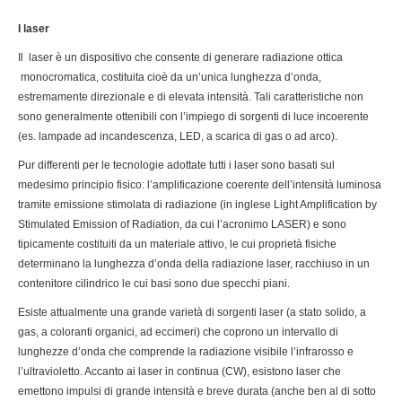
I laser
Il laser è un dispositivo che consente di generare radiazione ottica
monocromatica, costituita cioè da un’unica lunghezza d’onda,
estremamente direzionale e di elevata intensità. Tali caratteristiche non
sono generalmente ottenibili con l’impiego di sorgenti di luce incoerente
(es. lampade ad incandescenza, LED, a scarica di gas o ad arco).
Pur differenti per le tecnologie adottate tutti i laser sono basati sul
medesimo principio fisico: l’amplificazione coerente dell’intensità luminosa
tramite emissione stimolata di radiazione (in inglese Light Amplification by
Stimulated Emission of Radiation, da cui l’acronimo LASER) e sono
tipicamente costituiti da un materiale attivo, le cui proprietà fisiche
determinano la lunghezza d’onda della radiazione laser, racchiuso in un
contenitore cilindrico le cui basi sono due specchi piani.
Esiste attualmente una grande varietà di sorgenti laser (a stato solido, a
gas, a coloranti organici, ad eccimeri) che coprono un intervallo di
lunghezze d’onda che comprende la radiazione visibile l’infrarosso e
l’ultravioletto. Accanto ai laser in continua (CW), esistono laser che
emettono impulsi di grande intensità e breve durata (anche ben al di sotto