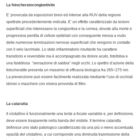
La fotocheratocongiuntivite
E’ provocata da esposizioni brevi ed intense alla RUV della regione
spettrale precedentemente indicata. E’ un effetto caratterizzato da lesioni
superficiali che interessano la congiuntiva e la cornea, dovute alla morte e
progressiva perdita di cellule epiteliali con conseguente messa a nudo
delle numerose terminazioni nervose superficiali che vengono in contatto
con il velo lacrimale. Lo stato infiammatorio risultante ha carattere
transitorio e reversibile ma è accompagnato da dolore acuto, fotofobia e
una fastidiosa “sensazione di sabbia” negli occhi. Lo spettro d’azione della
fotocheratite presenta un massimo di efficacia biologica fra 265÷275 nm.
La prevenzione può essere facilmente realizzata mediante l’uso di occhiali
idonei o maschere con visiera provvista di filtro.
La cataratta
Il cristallino è funzionalmente una lente a focale variabile e, per definizione,
deve essere trasparente nella banda del visibile. Il termine cataratta
definisce uno stato patologico caratterizzato da una più o meno accentuata
opacità del cristallino, a cui corrisponde una diminuita trasmissione della