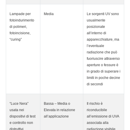
Lampade per
Media
Le sorgenti UV sono
fotoindurimento
usualmente
di polimeri,
posizionate
fotoincisione,
all’interno di
“curing”
apparecchiature, ma
l’eventuale
radiazione che può
fuoriuscire attraverso
aperture o fessure è
in grado di superare i
limiti in poche decine
di secondi
“Luce Nera”
Bassa – Media o
Il rischio è
usata nei
Elevata in relazione
riconducibile
dispositivi di test
all’applicazione
all’emissione di UVA
e controllo non
associata alla
distruttivi
radiazione visibile