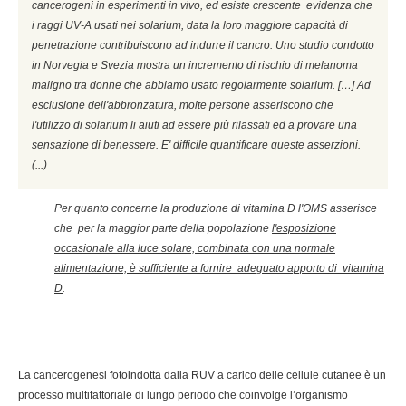
cancerogeni in esperimenti in vivo, ed esiste crescente evidenza che
i raggi UV-A usati nei solarium, data la loro maggiore capacità di
penetrazione contribuiscono ad indurre il cancro. Uno studio condotto
in Norvegia e Svezia mostra un incremento di rischio di melanoma
maligno tra donne che abbiamo usato regolarmente solarium. […] Ad
esclusione dell'abbronzatura, molte persone asseriscono che
l'utilizzo di solarium li aiuti ad essere più rilassati ed a provare una
sensazione di benessere. E' difficile quantificare queste asserzioni.
(...)
Per quanto concerne la produzione di vitamina D l'OMS asserisce
che per la maggior parte della popolazione
l'esposizione
occasionale alla luce solare, combinata con una normale
alimentazione, è sufficiente a fornire adeguato apporto di vitamina
D
.
La cancerogenesi fotoindotta dalla RUV a carico delle cellule cutanee è un
processo multifattoriale di lungo periodo che coinvolge l’organismo