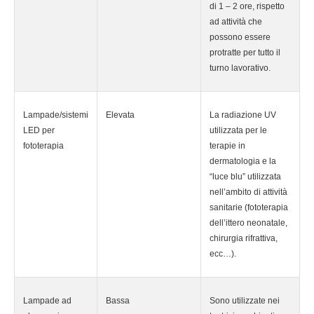
di 1 – 2 ore, rispetto
ad attività che
possono essere
protratte per tutto il
turno lavorativo.
Lampade/sistemi
Elevata
La radiazione UV
LED per
utilizzata per le
fototerapia
terapie in
dermatologia e la
“luce blu” utilizzata
nell’ambito di attività
sanitarie (fototerapia
dell’ittero neonatale,
chirurgia rifrattiva,
ecc…).
Lampade ad
Bassa
Sono utilizzate nei