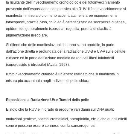
la risultante dell’invecchiamento cronologico e del fotoinvecchiamento
provocato dall’esposizione complessiva alla RUV. Il fotoinvecchiamento si
manifesta in misura più o meno accentuata nelle aree maggiormente
fotoesposte, braccia, viso, collo ed è caratterizzato da secchezza cutanea,
epidermide generalmente ispessita , rugosità, perdita di elasticità,
pigmentazione irregolare.
Si ritiene che dette manifestazioni di danno siano prodotte, in parte
dall’azione diretta e prolungata della radiazione UV-B e UV-A sulle cellule
cutanee ed in parte dall’azione mediata da radicali liberi fotoindotti
(superossido e idrossile) (Ayala, 1993).
Il fotoinvecchiamento cutaneo è un effetto ritardato che si manifesta in
misura più accentuata negli individui di pelle chiara.
Esposizione a Radiazione UV e Tumori della pelle
E’ noto che la RUV è in grado di produrre vari danni sul DNA quali:
mutazioni geniche, scambi cromatidici, aneuploidia, etc. e che questi effetti
sono o possono essere connessi con la cancerogenesi.