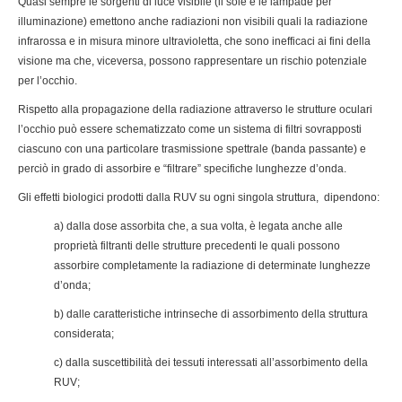
Quasi sempre le sorgenti di luce visibile (il sole e le lampade per
illuminazione) emettono anche radiazioni non visibili quali la radiazione
infrarossa e in misura minore ultravioletta, che sono inefficaci ai fini della
visione ma che, viceversa, possono rappresentare un rischio potenziale
per l’occhio.
Rispetto alla propagazione della radiazione attraverso le strutture oculari
l’occhio può essere schematizzato come un sistema di filtri sovrapposti
ciascuno con una particolare trasmissione spettrale (banda passante) e
perciò in grado di assorbire e “filtrare” specifiche lunghezze d’onda.
Gli effetti biologici prodotti dalla RUV su ogni singola struttura, dipendono:
a) dalla dose assorbita che, a sua volta, è legata anche alle
proprietà filtranti delle strutture precedenti le quali possono
assorbire completamente la radiazione di determinate lunghezze
d’onda;
b) dalle caratteristiche intrinseche di assorbimento della struttura
considerata;
c) dalla suscettibilità dei tessuti interessati all’assorbimento della
RUV;