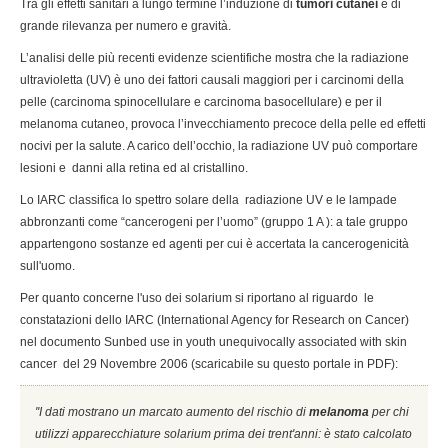
Tra gli effetti sanitari a lungo termine l’induzione di
tumori cutanei
è di
grande rilevanza per numero e gravità.
L’analisi delle più recenti evidenze scientifiche mostra che la radiazione
ultravioletta (UV) è uno dei fattori causali maggiori per i carcinomi della
pelle (carcinoma spinocellulare e carcinoma basocellulare) e per il
melanoma cutaneo, provoca l’invecchiamento precoce della pelle ed effetti
nocivi per la salute. A carico dell’occhio, la radiazione UV può comportare
lesioni e danni alla retina ed al cristallino.
Lo IARC classifica lo spettro solare della radiazione UV e le lampade
abbronzanti come “cancerogeni per l’uomo” (gruppo 1 A ): a tale gruppo
appartengono sostanze ed agenti per cui è accertata la cancerogenicità
sull'uomo.
Per quanto concerne l'uso dei solarium si riportano al riguardo le
constatazioni dello IARC (International Agency for Research on Cancer)
nel documento Sunbed use in youth unequivocally associated with skin
cancer del 29 Novembre 2006 (scaricabile su questo portale in PDF):
''I dati mostrano un marcato aumento del rischio di
melanoma
per chi
utilizzi apparecchiature solarium prima dei trent'anni: è stato calcolato