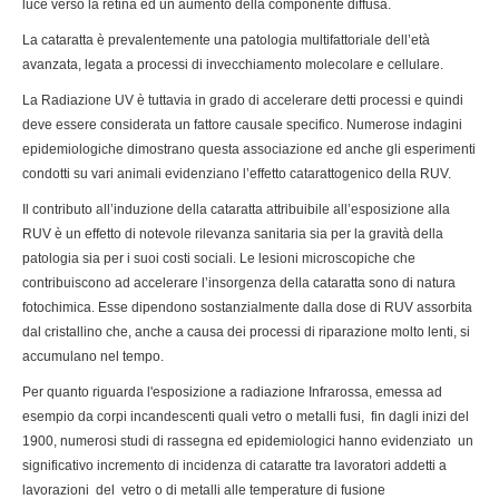
luce verso la retina ed un aumento della componente diffusa.
La cataratta è prevalentemente una patologia multifattoriale dell’età
avanzata, legata a processi di invecchiamento molecolare e cellulare.
La Radiazione UV è tuttavia in grado di accelerare detti processi e quindi
deve essere considerata un fattore causale specifico. Numerose indagini
epidemiologiche dimostrano questa associazione ed anche gli esperimenti
condotti su vari animali evidenziano l’effetto catarattogenico della RUV.
Il contributo all’induzione della cataratta attribuibile all’esposizione alla
RUV è un effetto di notevole rilevanza sanitaria sia per la gravità della
patologia sia per i suoi costi sociali. Le lesioni microscopiche che
contribuiscono ad accelerare l’insorgenza della cataratta sono di natura
fotochimica. Esse dipendono sostanzialmente dalla dose di RUV assorbita
dal cristallino che, anche a causa dei processi di riparazione molto lenti, si
accumulano nel tempo.
Per quanto riguarda l'esposizione a radiazione Infrarossa, emessa ad
esempio da corpi incandescenti quali vetro o metalli fusi, fin dagli inizi del
1900, numerosi studi di rassegna ed epidemiologici hanno evidenziato un
significativo incremento di incidenza di cataratte tra lavoratori addetti a
lavorazioni del vetro o di metalli alle temperature di fusione