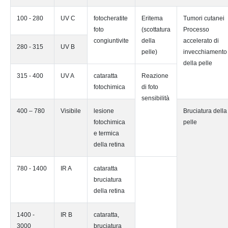
100 - 280
UV C
fotocheratite
Eritema
Tumori cutanei
foto
(scottatura
Processo
congiuntivite
della
accelerato di
280 - 315
UV B
pelle)
invecchiamento
della pelle
315 - 400
UV A
cataratta
Reazione
fotochimica
di foto
sensibilità
400 – 780
Visibile
lesione
Bruciatura della
fotochimica
pelle
e termica
della retina
780 - 1400
IR A
cataratta
bruciatura
della retina
1400 -
IR B
cataratta,
3000
bruciatura