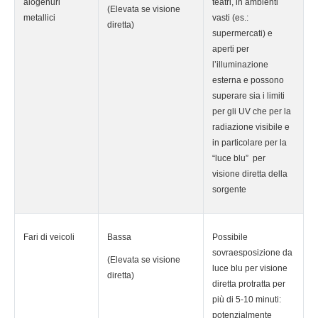
alogenuri
teatri, in ambienti
(Elevata se visione
metallici
vasti (es.:
diretta)
supermercati) e
aperti per
l’illuminazione
esterna e possono
superare sia i limiti
per gli UV che per la
radiazione visibile e
in particolare per la
“luce blu” per
visione diretta della
sorgente
Fari di veicoli
Bassa
Possibile
sovraesposizione da
(Elevata se visione
luce blu per visione
diretta)
diretta protratta per
più di 5-10 minuti:
potenzialmente