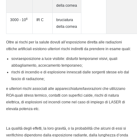
della cornea
6
3000 - 10
IR C
bruciatura
della cornea
Oltre ai rischi per la salute dovuti all’esposizione diretta alle radiazioni
ottiche artificiali esistono ulteriori rischi indiretti da prendere in esame quali:
sovraesposizione a luce visibile: disturbi temporanei visivi, quali
abbagliamento, accecamento temporaneo;
rischi di incendio e di esplosione innescati dalle sorgenti stesse e/o dal
fascio di radiazione;
e ulteriori rischi associati alle apparecchiature/lavorazioni che utilizzano
ROA quali stress termico, contatti con superfici calde, rischi di natura
elettrica, di esplosioni od incendi come nel caso di impiego di LASER di
elevata potenza etc.
La qualità degli effetti, la loro gravità, o la probabilità che alcuni di essi si
verifichino dipendono dalla esposizione radiante, dalla lunghezza d’onda