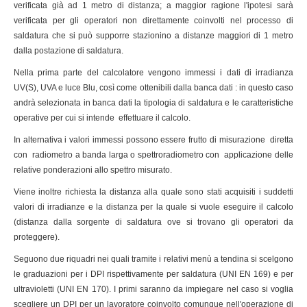
verificata già ad 1 metro di distanza; a maggior ragione l'ipotesi sarà
verificata per gli operatori non direttamente coinvolti nel processo di
saldatura che si può supporre stazionino a distanze maggiori di 1 metro
dalla postazione di saldatura.
Nella prima parte del calcolatore vengono immessi i dati di irradianza
UV(S), UVA e luce Blu, così come ottenibili dalla banca dati : in questo caso
andrà selezionata in banca dati la tipologia di saldatura e le caratteristiche
operative per cui si intende effettuare il calcolo.
In alternativa i valori immessi possono essere frutto di misurazione diretta
con radiometro a banda larga o spettroradiometro con applicazione delle
relative ponderazioni allo spettro misurato.
Viene inoltre richiesta la distanza alla quale sono stati acquisiti i suddetti
valori di irradianze e la distanza per la quale si vuole eseguire il calcolo
(distanza dalla sorgente di saldatura ove si trovano gli operatori da
proteggere).
Seguono due riquadri nei quali tramite i relativi menù a tendina si scelgono
le graduazioni per i DPI rispettivamente per saldatura (UNI EN 169) e per
ultravioletti (UNI EN 170). I primi saranno da impiegare nel caso si voglia
scegliere un DPI per un lavoratore coinvolto comunque nell'operazione di