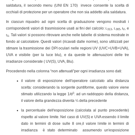
saldatura, il secondo menu (UNI EN 170) invece consente la scelta di
occhiali di protezione per un operatore che non sia addetto alla saldatura.
In ciascun riquadro ad ogni scelta di graduazione vengono mostrati i
corrispondenti valori di trasmissione usati ai fini del calcolo:
t
,
t
,
t
, e
-313
-365
V
t
. Tali valori si possono ritrovare anche nelle tabelle di sistema mostrate in
A
fondo al calcolatore. Questi valori (ricavati dalle norme), sono utilizzati per
stimare la trasmissione dei DPI oculari nelle regioni UV (UVC+UVB+UVA),
UVA e visibile (per la luce blu), e da queste le attenuazioni delle tre
irradianze considerate ( UV(S), UVA, Blu).
Procedendo nella colonna “non attenuati”per ogni irradianza sono dati:
il valore di esposizione dell'operatore calcolato alla distanza
scelta: considerando la sorgente puntiforme, questo valore viene
2
stimato utilizzando la legge 1/d
: ad un raddoppio della distanza,
il valore della grandezza diventa ¼ della precedente
la percentuale dell'esposizione (calcolata al punto precedente)
rispetto al valore limite. Nel caso di UV(S) e UVA essendo il limite
dato in termini di dose sulle 8 ore,il valore limite in termini di
irradianza è stato determinato assumendo un'esposizione