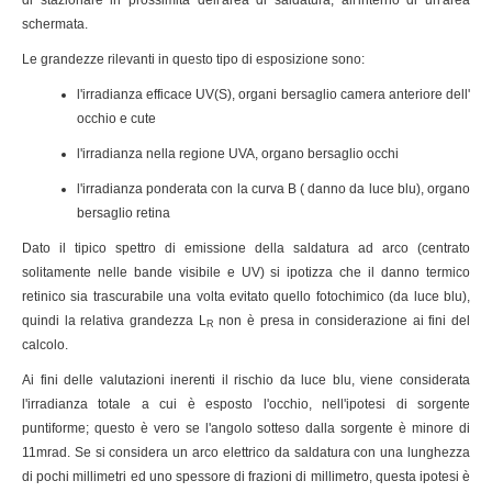
di stazionare in prossimità dell'area di saldatura, all'interno di un'area
schermata.
Le grandezze rilevanti in questo tipo di esposizione sono:
l'irradianza efficace UV(S), organi bersaglio camera anteriore dell'
occhio e cute
l'irradianza nella regione UVA, organo bersaglio occhi
l'irradianza ponderata con la curva B ( danno da luce blu), organo
bersaglio retina
Dato il tipico spettro di emissione della saldatura ad arco (centrato
solitamente nelle bande visibile e UV) si ipotizza che il danno termico
retinico sia trascurabile una volta evitato quello fotochimico (da luce blu),
quindi la relativa grandezza L
non è presa in considerazione ai fini del
R
calcolo.
Ai fini delle valutazioni inerenti il rischio da luce blu, viene considerata
l'irradianza totale a cui è esposto l'occhio, nell'ipotesi di sorgente
puntiforme; questo è vero se l'angolo sotteso dalla sorgente è minore di
11mrad. Se si considera un arco elettrico da saldatura con una lunghezza
di pochi millimetri ed uno spessore di frazioni di millimetro, questa ipotesi è