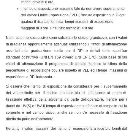
continuativa di 8 ore.
il tempo di esposizione massimo tale da non avere superamento
del Valore Limite Esposizione ( VLE ) fino ad esposizioni di 8 ore:
qualora il risultato fornisca tempi massimi di esposizione
maggiori di 8 ore il risultato fornito è: > 8 ore
Nelle colonne successive sono calcolate le stesse grandezze, con i valori
di irradianza opportuamente attenuati utilizzando i fattori di attenuazione
associati alla graduazione scelta per il DPI e dettati dallo specifico
standard costruttivo (UNI EN 169 ovvero UNI EN 170). Sulla base di tali
valori di attenuazione il programma di calcolo fornisce la stima della
percentuale di esposizione oculare rispetto ai VLE ed i tempi massimi di
esposizione a DPI indossato.
Si osservi che i tempi di esposizione da considerare per il supermanento
del valore limite per il rischio da luce blu lsi riferiscono al tempo di
fissazione effettiva della sorgente da parte dell'operatore, mentre per i
danni da UV(S) e UVA il tempo di esposizione si riferisce al tempo in cui la
sorgente è nel campo visivo, anche se non c'è necessità di fissazione
diretta da parte dell'operatore.
Pertanto i valori massimi dei tempi di esposizione a luce blu forniti dal