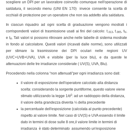
scegliere un DPI per un lavoratore coinvolto comunque nell'operazione di
saldatura, il secondo menu (UNI EN 170) invece consente la scelta di
occhiali di protezione per un operatore che non sia addetto alla saldatura.
In ciascun riquadro ad ogni scelta di graduazione vengono mostrati i
corrispondenti valori di trasmissione usati ai fini del calcolo: t
, t
, t
,
-313
-365
V
e t
. Tali valori si possono ritrovare anche nelle tabelle di sistema mostrate
A
in fondo al calcolatore. Questi valori (ricavati dalle norme), sono utilizzati
per stimare la trasmissione dei DPI oculari nelle regioni UV
(UVC+UVB+UVA), UVA e visibile (per la luce blu), e da queste le
attenuazioni delle tre irradianze considerate ( UV(S), UVA, Blu).
Procedendo nella colonna “non attenuati”per ogni irradianza sono dati:
il valore di esposizione dell'operatore calcolato alla distanza
scelta: considerando la sorgente puntiforme, questo valore viene
2
stimato utilizzando la legge 1/d
: ad un raddoppio della distanza,
il valore della grandezza diventa ¼ della precedente
la percentuale dell'esposizione (calcolata al punto precedente)
rispetto al valore limite. Nel caso di UV(S) e UVA essendo il limite
dato in termini di dose sulle 8 ore,il valore limite in termini di
irradianza è stato determinato assumendo un'esposizione