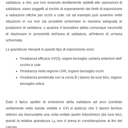
saldatura, e che, pur non essendo direttamente addetti alle operazioni di
saldatura, siano soggetti al rischio di superamento dei limiti di esposizione
a radiazioni ottiche per occhi e cute: ciò ad esempio può avvenire nelle
situazioni in cui non sia possibile schermare in maniera adeguata le
postazioni di saldatura, o qualora il lavoratore abbia comunque necessità
di stazionare in prossimità dell'area di saldatura, all'interno di un'area
schermata.
Le grandezze rilevanti in questo tipo di esposizione sono:
l'irradianza efficace UV(S), organi bersaglio camera anteriore dell'
occhio e cute
l'irradianza nella regione UVA, organo bersaglio occhi
l'irradianza ponderata con la curva B ( danno da luce blu), organo
bersaglio retina
Dato il tipico spettro di emissione della saldatura ad arco (centrato
solitamente nelle bande visibile e UV) si ipotizza che il danno termico
retinico sia trascurabile una volta evitato quello fotochimico (da luce blu),
quindi la relativa grandezza L
non è presa in considerazione ai fini del
R
calcolo.