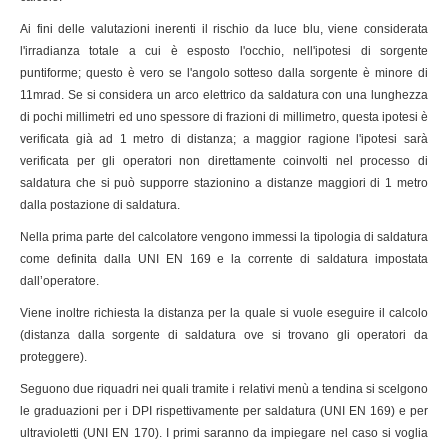
Ai fini delle valutazioni inerenti il rischio da luce blu, viene considerata
l'irradianza totale a cui è esposto l'occhio, nell'ipotesi di sorgente
puntiforme; questo è vero se l'angolo sotteso dalla sorgente è minore di
11mrad. Se si considera un arco elettrico da saldatura con una lunghezza
di pochi millimetri ed uno spessore di frazioni di millimetro, questa ipotesi è
verificata già ad 1 metro di distanza; a maggior ragione l'ipotesi sarà
verificata per gli operatori non direttamente coinvolti nel processo di
saldatura che si può supporre stazionino a distanze maggiori di 1 metro
dalla postazione di saldatura.
Nella prima parte del calcolatore vengono immessi la tipologia di saldatura
come definita dalla UNI EN 169 e la corrente di saldatura impostata
dall’operatore.
Viene inoltre richiesta la distanza per la quale si vuole eseguire il calcolo
(distanza dalla sorgente di saldatura ove si trovano gli operatori da
proteggere).
Seguono due riquadri nei quali tramite i relativi menù a tendina si scelgono
le graduazioni per i DPI rispettivamente per saldatura (UNI EN 169) e per
ultravioletti (UNI EN 170). I primi saranno da impiegare nel caso si voglia