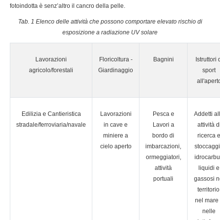
fotoindotta è senz’altro il cancro della pelle.
Tab. 1 Elenco delle attività che possono comportare elevato rischio di
esposizione a radiazione UV solare
Lavorazioni
Floricoltura -
Bagnini
Istruttori 
agricolo/forestali
Giardinaggio
sport
all'apert
Edilizia e Cantieristica
Lavorazioni
Pesca e
Addetti al
stradale/ferroviaria/navale
in cave e
Lavori a
attività d
miniere a
bordo di
ricerca 
cielo aperto
imbarcazioni,
stoccagg
ormeggiatori,
idrocarbu
attività
liquidi e
portuali
gassosi n
territorio
nel mare
nelle