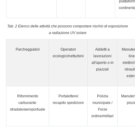
piattafor
continenta
Tab. 2 Elenco delle attività che possono comportare rischio di esposizione
a radiazione UV solare
Parcheggiatori
Operatori
Addetti a
Manuten
ecologici/netturbini
lavorazioni
lin
all'aperto o in
elettri
piazzali
idraul
este
Rifornimento
Portalettere/
Polizia
Manuten
carburante:
recapito spedizioni
municipale /
pisc
stradale/aeroportuale
Forze
ordine/militari