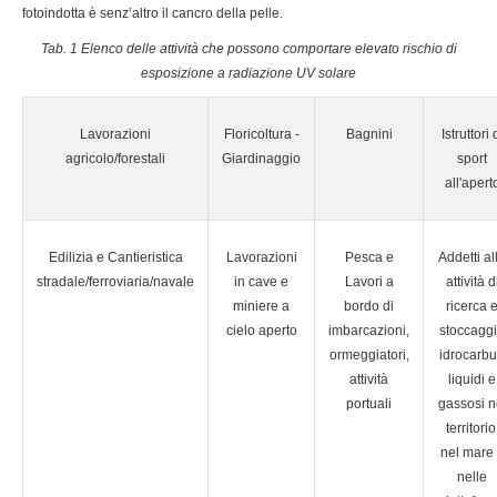
fotoindotta è senz’altro il cancro della pelle.
Tab. 1 Elenco delle attività che possono comportare elevato rischio di
esposizione a radiazione UV solare
Lavorazioni
Floricoltura -
Bagnini
Istruttori 
agricolo/forestali
Giardinaggio
sport
all'apert
Edilizia e Cantieristica
Lavorazioni
Pesca e
Addetti al
stradale/ferroviaria/navale
in cave e
Lavori a
attività d
miniere a
bordo di
ricerca 
cielo aperto
imbarcazioni,
stoccagg
ormeggiatori,
idrocarbu
attività
liquidi e
portuali
gassosi n
territorio
nel mare
nelle