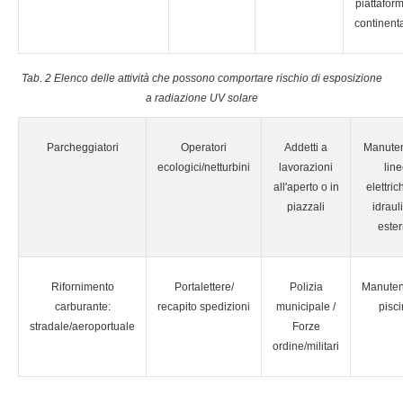
piattafor
continenta
Tab. 2 Elenco delle attività che possono comportare rischio di esposizione
a radiazione UV solare
Parcheggiatori
Operatori
Addetti a
Manuten
ecologici/netturbini
lavorazioni
lin
all'aperto o in
elettri
piazzali
idraul
este
Rifornimento
Portalettere/
Polizia
Manuten
carburante:
recapito spedizioni
municipale /
pisc
stradale/aeroportuale
Forze
ordine/militari