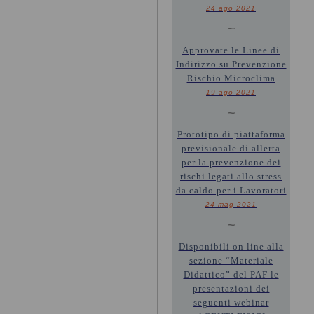
24 ago 2021
~
Approvate le Linee di
Indirizzo su Prevenzione
Rischio Microclima
19 ago 2021
~
Prototipo di piattaforma
previsionale di allerta
per la prevenzione dei
rischi legati allo stress
da caldo per i Lavoratori
24 mag 2021
~
Disponibili on line alla
sezione “Materiale
Didattico” del PAF le
presentazioni dei
seguenti webinar