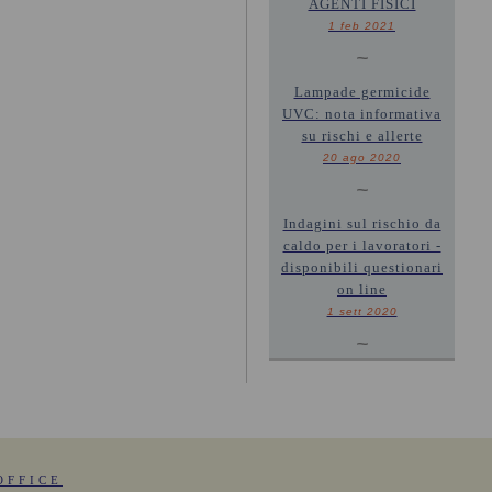
AGENTI FISICI
1 feb 2021
~
Lampade germicide
UVC: nota informativa
su rischi e allerte
20 ago 2020
~
Indagini sul rischio da
caldo per i lavoratori -
disponibili questionari
on line
1 sett 2020
~
OFFICE