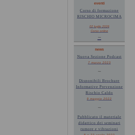
eventi
Corso di formazione
RISCHIO MICROCIMA
02 luglio 2026
Corso online
~
news
Nuova Sezione Podcast
7 marzo 2023
~
Disponibili Brochure
Informative Prevenzione
Rischio Caldo
9 maggio 2022
~
Pubblicato il materiale
didattico dei seminari
rumore e vibrazioni
8 e 22 aprile 2022