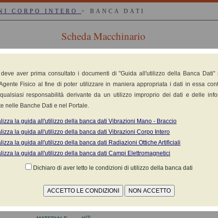
NI CORPO INTERO
> BANCA DATI
Scheda Macchinario
CH
4/116
 deve aver prima consultato i documenti di "Guida all'utilizzo della Banca Dati"
nte retrattile
Agente Fisico al fine di poter utilizzare in maniera appropriata i dati in essa cont
qualsiasi responsabilità derivante da un utilizzo improprio dei dati e delle inf
e nelle Banche Dati e nel Portale.
lizza la guida all'utilizzo della banca dati Vibrazioni Mano - Braccio
lizza la guida all'utilizzo della banca dati Vibrazioni Corpo Intero
lizza la guida all'utilizzo della banca dati Radiazioni Ottiche Artificiali
o acquisito in sede di misura/censimento
lizza la guida all'utilizzo della banca dati Campi Elettromagnetici
li modifiche e/o aggiornamenti apportati dal costruttore)
Dichiaro di aver letto le condizioni di utilizzo della banca dati
 ai sensi della norma
UNI EN 13059:2008
(1)