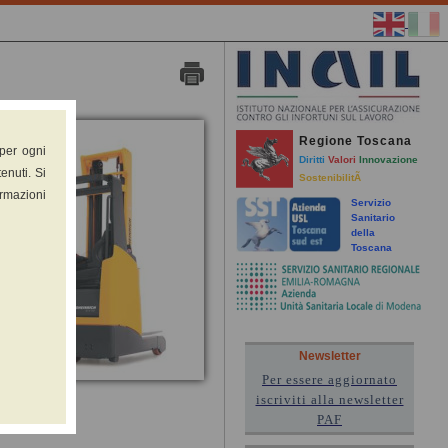
Regione Toscana
 per ogni
Diritti
Valori
Innovazione
enuti. Si
SostenibilitÃ
ormazioni
Servizio
Sanitario
della
Toscana
Newsletter
Per essere aggiornato
iscriviti alla newsletter
PAF