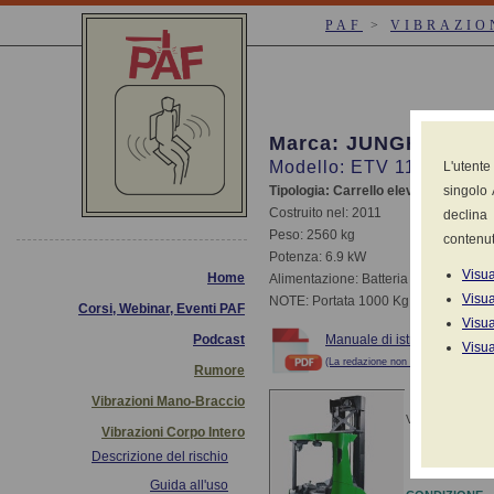
PAF
>
VIBRAZIO
Marca: JUNGHEINRI
Modello: ETV 110/112/11
L'utente
Tipologia: Carrello elevatore a monta
singolo 
Costruito nel: 2011
declina 
Peso: 2560 kg
contenut
Potenza: 6.9 kW
Visua
Home
Alimentazione: Batteria 12V-36V
Visua
NOTE: Portata 1000 Kg
Corsi, Webinar, Eventi PAF
Visua
Podcast
Manuale di istruzioni ed us
Visua
(La redazione non risponde di eventua
Rumore
Vibrazioni Mano-Braccio
Valori dichiarati
Vibrazioni Corpo Intero
Descrizione del rischio
Guida all'uso