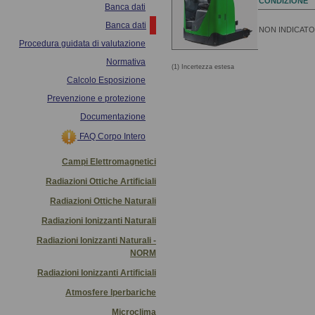
CONDIZIONE
Banca dati
Banca dati
NON INDICATO
Procedura guidata di valutazione
Normativa
(1) Incertezza estesa
Calcolo Esposizione
Prevenzione e protezione
Documentazione
FAQ Corpo Intero
Campi Elettromagnetici
Radiazioni Ottiche Artificiali
Radiazioni Ottiche Naturali
Radiazioni Ionizzanti Naturali
Radiazioni Ionizzanti Naturali -
NORM
Radiazioni Ionizzanti Artificiali
Atmosfere Iperbariche
Microclima