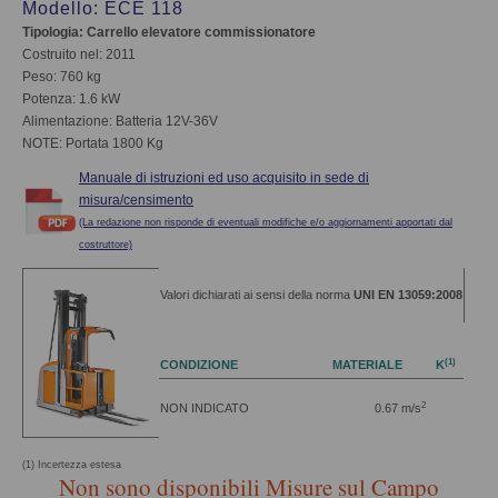
Modello: ECE 118
Tipologia: Carrello elevatore commissionatore
Costruito nel: 2011
Peso: 760 kg
Potenza: 1.6 kW
Alimentazione: Batteria 12V-36V
NOTE: Portata 1800 Kg
Manuale di istruzioni ed uso acquisito in sede di
misura/censimento
(La redazione non risponde di eventuali modifiche e/o aggiornamenti apportati dal
costruttore)
Valori dichiarati ai sensi della norma
UNI EN 13059:2008
(1)
CONDIZIONE
MATERIALE
K
2
NON INDICATO
0.67 m/s
(1) Incertezza estesa
Non sono disponibili Misure sul Campo