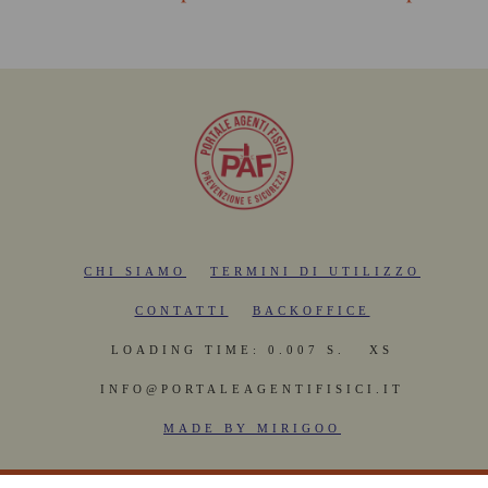
CHI SIAMO
TERMINI DI UTILIZZO
CONTATTI
BACKOFFICE
LOADING TIME: 0.007 S.
XS
INFO@PORTALEAGENTIFISICI.IT
MADE BY MIRIGOO