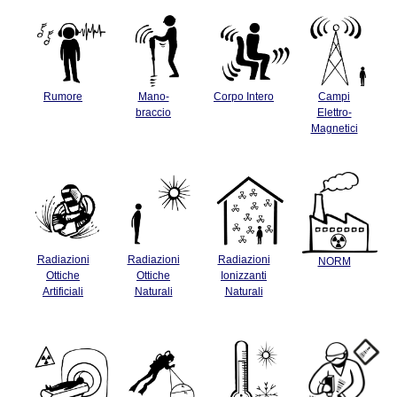
Rumore
Mano-
Corpo Intero
Campi
braccio
Elettro-
Magnetici
Radiazioni
Radiazioni
Radiazioni
NORM
Ottiche
Ottiche
Ionizzanti
Artificiali
Naturali
Naturali