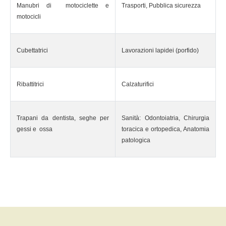
Manubri di motociclette e
Trasporti, Pubblica sicurezza
motocicli
Cubettatrici
Lavorazioni lapidei (porfido)
Ribattitrici
Calzaturifici
Trapani da dentista, seghe per
Sanità: Odontoiatria, Chirurgia
gessi e ossa
toracica e ortopedica, Anatomia
patologica