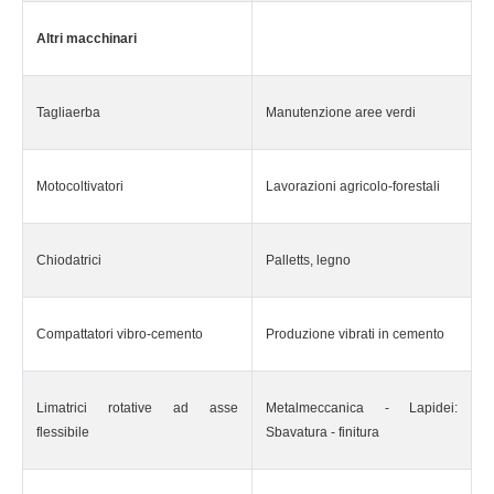
Altri macchinari
Tagliaerba
Manutenzione aree verdi
Motocoltivatori
Lavorazioni agricolo-forestali
Chiodatrici
Palletts, legno
Compattatori vibro-cemento
Produzione vibrati in cemento
Limatrici rotative ad asse
Metalmeccanica - Lapidei:
flessibile
Sbavatura - finitura