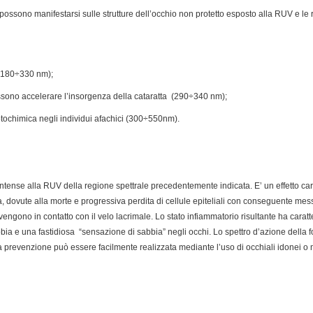
e possono manifestarsi sulle strutture dell’occhio non protetto esposto alla RUV e le re
 (180÷330 nm);
possono accelerare l’insorgenza della cataratta (290÷340 nm);
fotochimica negli individui afachici (300÷550nm).
ntense alla RUV della regione spettrale precedentemente indicata. E’ un effetto cara
a, dovute alla morte e progressiva perdita di cellule epiteliali con conseguente m
engono in contatto con il velo lacrimale. Lo stato infiammatorio risultante ha caratte
ia e una fastidiosa “sensazione di sabbia” negli occhi. Lo spettro d’azione della 
a prevenzione può essere facilmente realizzata mediante l’uso di occhiali idonei o 