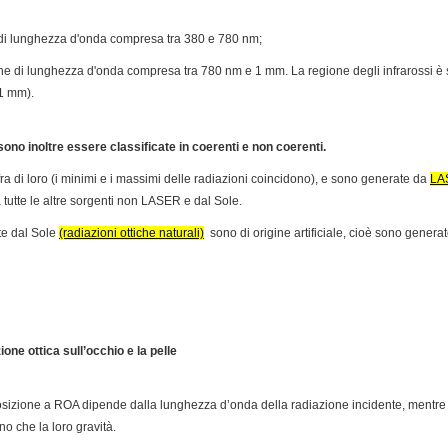
he di lunghezza d'onda compresa tra 380 e 780 nm;
iche di lunghezza d'onda compresa tra 780 nm e 1 mm. La regione degli infrarossi è
1 mm).
sono inoltre essere classificate in coerenti e non coerenti.
ra di loro (i minimi e i massimi delle radiazioni coincidono), e sono generate da
LA
 tutte le altre sorgenti non LASER e dal Sole.
te dal Sole
(radiazioni ottiche naturali)
sono di origine artificiale, cioè sono genera
ione ottica sull’occhio e la pelle
esposizione a ROA dipende dalla lunghezza d’onda della radiazione incidente, mentre 
ino che la loro gravità.