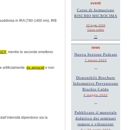
eventi
Corso di formazione
RISCHIO MICROCIMA
 suddivisa in IRA (780-1400 nm), IRB
02 luglio 2026
Corso online
~
news
SER
, mentre le seconde emettono
Nuova Sezione Podcast
7 marzo 2023
te artificialmente
da apparati
e non
~
Disponibili Brochure
Informative Prevenzione
Rischio Caldo
9 maggio 2022
~
Pubblicato il materiale
dall’intensità dipendono sia la
didattico dei seminari
rumore e vibrazioni
8 e 22 aprile 2022