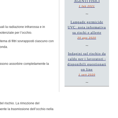
AGENTI FISICI
1 feb 2021
~
Lampade germicide
ali la radiazione infrarossa e in
UVC: nota informativa
su rischi e allerte
potenziale per l’occhio.
20 ago 2020
tema di filtri sovrapposti ciascuno con
~
’onda.
Indagini sul rischio da
caldo per i lavoratori -
i possono assorbire completamente la
disponibili questionari
on line
1 sett 2020
~
 del rischio. La rimozione del
lmente la trasmissione dell’occhio nella