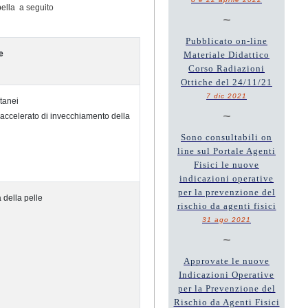
bella a seguito
~
Pubblicato on-line
e
Materiale Didattico
Corso Radiazioni
Ottiche del 24/11/21
7 dic 2021
tanei
~
accelerato di invecchiamento della
Sono consultabili on
line sul Portale Agenti
Fisici le nuove
indicazioni operative
per la prevenzione del
 della pelle
rischio da agenti fisici
31 ago 2021
~
Approvate le nuove
Indicazioni Operative
per la Prevenzione del
Rischio da Agenti Fisici