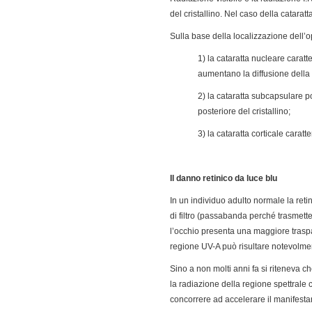
del cristallino. Nel caso della catara
Sulla base della localizzazione dell’op
1) la cataratta nucleare carat
aumentano la diffusione della 
2) la cataratta subcapsulare p
posteriore del cristallino;
3) la cataratta corticale carat
Il danno retinico da luce blu
In un individuo adulto normale la ret
di filtro (passabanda perché trasmette s
l’occhio presenta una maggiore traspar
regione UV-A può risultare notevolm
Sino a non molti anni fa si riteneva ch
la radiazione della regione spettrale
concorrere ad accelerare il manifesta