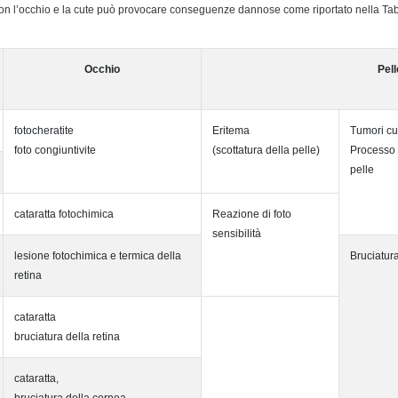
 con l’occhio e la cute può provocare conseguenze dannose come riportato nella Ta
Occhio
Pell
fotocheratite
Eritema
Tumori cu
foto congiuntivite
(scottatura della pelle)
Processo 
pelle
cataratta fotochimica
Reazione di foto
sensibilità
lesione fotochimica e termica della
Bruciatura
retina
cataratta
bruciatura della retina
cataratta,