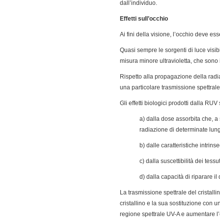
dall’individuo.
Effetti sull’occhio
Ai fini della visione, l’occhio deve e
Quasi sempre le sorgenti di luce visib
misura minore ultravioletta, che sono 
Rispetto alla propagazione della radia
una particolare trasmissione spettrale
Gli effetti biologici prodotti dalla RU
a) dalla dose assorbita che, a 
radiazione di determinate lun
b) dalle caratteristiche intrin
c) dalla suscettibilità dei tess
d) dalla capacità di riparare i
La trasmissione spettrale del cristalli
cristallino e la sua sostituzione con u
regione spettrale UV-A e aumentare l’