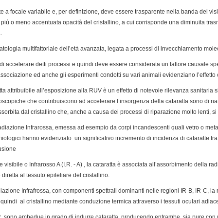
te a focale variabile e, per definizione, deve essere trasparente nella banda del visi
 più o meno accentuata opacità del cristallino, a cui corrisponde una diminuita tras
.
tologia multifattoriale dell’età avanzata, legata a processi di invecchiamento molec
di accelerare detti processi e quindi deve essere considerata un fattore causale s
ociazione ed anche gli esperimenti condotti su vari animali evidenziano l’effetto
tta attribuibile all’esposizione alla RUV è un effetto di notevole rilevanza sanitaria s
icroscopiche che contribuiscono ad accelerare l’insorgenza della cataratta sono di 
orbita dal cristallino che, anche a causa dei processi di riparazione molto lenti, 
diazione Infrarossa, emessa ad esempio da corpi incandescenti quali vetro o metalli 
ologici hanno evidenziato un significativo incremento di incidenza di cataratte tra 
fusione
visibile o Infrarosso A (I.R. - A) , la cataratta è associata all’assorbimento della rad
iretta al tessuto epiteliare del cristallino.
azione Infrafrossa, con componenti spettrali dominanti nelle regioni IR-B, IR-C, la 
quindi al cristallino mediante conduzione termica attraverso i tessuti oculari adia
.R. sono ambedue in grado di indurre cataratta, producendo entrambe, sia pure con