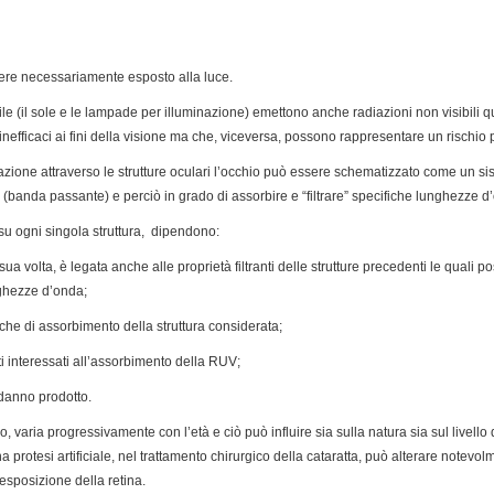
ssere necessariamente esposto alla luce.
ile (il sole e le lampade per illuminazione) emettono anche radiazioni non visibili qu
inefficaci ai fini della visione ma che, viceversa, possono rappresentare un rischio 
zione attraverso le strutture oculari l’occhio può essere schematizzato come un sis
 (banda passante) e perciò in grado di assorbire e “filtrare” specifiche lunghezze d
V su ogni singola struttura, dipendono:
sua volta, è legata anche alle proprietà filtranti delle strutture precedenti le qual
ghezze d’onda;
seche di assorbimento della struttura considerata;
uti interessati all’assorbimento della RUV;
l danno prodotto.
no, varia progressivamente con l’età e ciò può influire sia sulla natura sia sul livello
na protesi artificiale, nel trattamento chirurgico della cataratta, può alterare notevo
esposizione della retina.