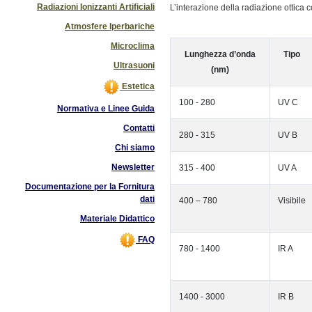
Radiazioni Ionizzanti Artificiali
L’interazione della radiazione ottica
Atmosfere Iperbariche
Microclima
Lunghezza d’onda
Tipo
Ultrasuoni
(nm)
Estetica
100 - 280
UV C
Normativa e Linee Guida
Contatti
280 - 315
UV B
Chi siamo
Newsletter
315 - 400
UV A
Documentazione per la Fornitura
dati
400 – 780
Visibile
Materiale Didattico
FAQ
780 - 1400
IR A
1400 - 3000
IR B