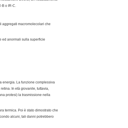
R-B o IR-C.
 di aggregati macromolecolari che
e ed anormali sulla superficie
ssa energia. La funzione complessiva
etina. In età giovanile, tuttavia,
una protesi) la trasmissione nella
ura termica. Poi è stato dimostrato che
condo alcuni, tali danni potrebbero