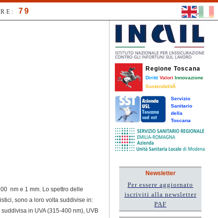
79
RE:
Regione Toscana
Diritti
Valori
Innovazione
SostenibilitÃ
Servizio
Sanitario
della
Toscana
Newsletter
Per essere aggiornato
 100 nm e 1 mm. Lo spettro delle
iscriviti alla newsletter
istici, sono a loro volta suddivise in:
PAF
i è suddivisa in UVA (315-400 nm), UVB