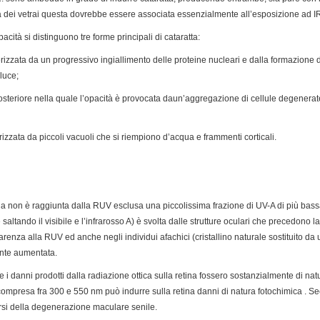
tta dei vetrai questa dovrebbe essere associata essenzialmente all’esposizione ad I
acità si distinguono tre forme principali di cataratta:
terizzata da un progressivo ingiallimento delle proteine nucleari e dalla formazione
luce;
osteriore nella quale l’opacità è provocata daun’aggregazione di cellule degenerat
terizzata da piccoli vacuoli che si riempiono d’acqua e frammenti corticali.
ina non è raggiunta dalla RUV esclusa una piccolissima frazione di UV-A di più ba
altando il visibile e l’infrarosso A) è svolta dalle strutture oculari che precedono la r
enza alla RUV ed anche negli individui afachici (cristallino naturale sostituito da 
ente aumentata.
e i danni prodotti dalla radiazione ottica sulla retina fossero sostanzialmente di nat
 compresa fra 300 e 550 nm può indurre sulla retina danni di natura fotochimica . Se
rsi della degenerazione maculare senile.