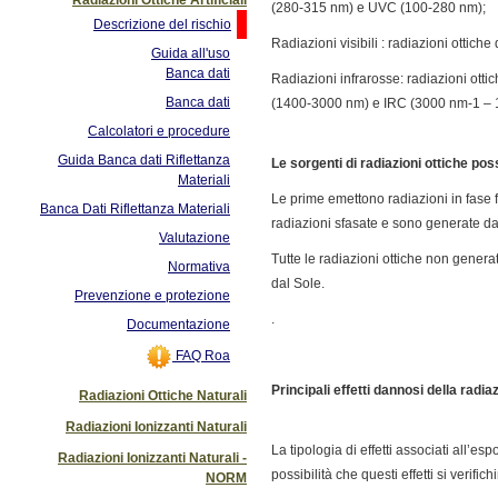
(280-315 nm) e UVC (100-280 nm);
Descrizione del rischio
Radiazioni visibili : radiazioni ottic
Guida all'uso
Banca dati
Radiazioni infrarosse: radiazioni ott
Banca dati
(1400-3000 nm) e IRC (3000 nm-1 – 
Calcolatori e procedure
Guida Banca dati Riflettanza
Le sorgenti di radiazioni ottiche pos
Materiali
Le prime emettono radiazioni in fase f
Banca Dati Riflettanza Materiali
radiazioni sfasate e sono generate da
Valutazione
Tutte le radiazioni ottiche non genera
Normativa
dal Sole.
Prevenzione e protezione
.
Documentazione
FAQ Roa
Principali effetti dannosi della radiaz
Radiazioni Ottiche Naturali
Radiazioni Ionizzanti Naturali
La tipologia di effetti associati all’
Radiazioni Ionizzanti Naturali -
possibilità che questi effetti si verifich
NORM