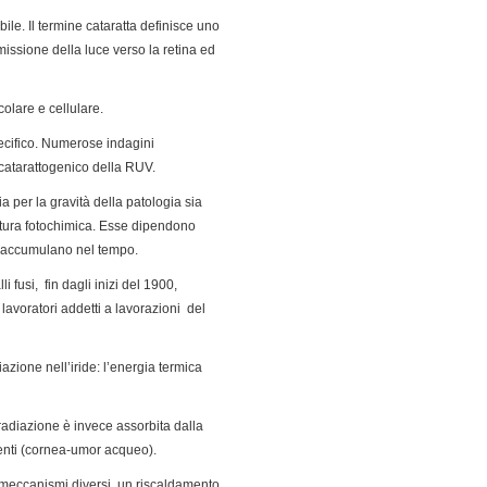
bile. Il termine cataratta definisce uno
missione della luce verso la retina ed
olare e cellulare.
pecifico. Numerose indagini
 catarattogenico della RUV.
ia per la gravità della patologia sia
natura fotochimica. Esse dipendono
si accumulano nel tempo.
fusi, fin dagli inizi del 1900,
lavoratori addetti a lavorazioni del
iazione nell’iride: l’energia termica
radiazione è invece assorbita dalla
centi (cornea-umor acqueo).
 meccanismi diversi, un riscaldamento