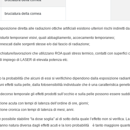
bruciatura della cornea
bruciatura della cornea
esposizione diretta alle radiazioni ottiche artificiali esistono ulteriori rischi indiretti
disturbi temporanei visivi, quali abbagliamento, accecamento temporaneo;
nnescati dalle sorgenti stesse e/o dal fascio di radiazione;
cchiature/lavorazioni che utilizzano ROA quali stress termico, contatti con superfici ca
di impiego di LASER di elevata potenza etc.
tà, o la probabilità che alcuni di essi si verifichino dipendono dalla esposizione radi
i effetti sulla pelle, dalla fotosensibilità individuale che è una caratteristica gen
 decorso temporale gli effetti prodotti sull’occhio e sulla pelle possono essere suddiv
ione acuta con tempi di latenza dell’ordine di ore, giorni;
zione cronica con tempi di latenza di mesi, anni.
possibile stabilire “la dose soglia” al di sotto della quale l’effetto non si verifica. L
nno natura diversa dagli effetti acuti e la loro probabilità è tanto maggiore quan