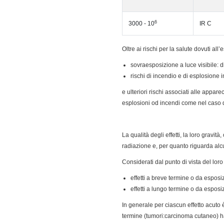
6
3000 - 10
IR C
Oltre ai rischi per la salute dovuti all’
sovraesposizione a luce visibile: 
rischi di incendio e di esplosione i
e ulteriori rischi associati alle appare
esplosioni od incendi come nel caso 
La qualità degli effetti, la loro gravi
radiazione e, per quanto riguarda alcun
Considerati dal punto di vista del loro
effetti a breve termine o da esposiz
effetti a lungo termine o da esposi
In generale per ciascun effetto acuto è 
termine (tumori:carcinoma cutaneo) ha