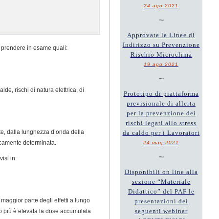
24 ago 2021
~
Approvate le Linee di
Indirizzo su Prevenzione
 da prendere in esame quali:
Rischio Microclima
19 ago 2021
~
lde, rischi di natura elettrica, di
Prototipo di piattaforma
previsionale di allerta
per la prevenzione dei
rischi legati allo stress
ante, dalla lunghezza d’onda della
da caldo per i Lavoratori
eticamente determinata.
24 mag 2021
~
isi in:
Disponibili on line alla
sezione “Materiale
Didattico” del PAF le
a maggior parte degli effetti a lungo
presentazioni dei
seguenti webinar
to più è elevata la dose accumulata