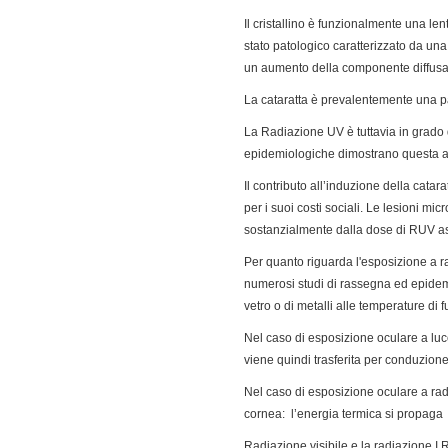
Il cristallino è funzionalmente una len
stato patologico caratterizzato da una
un aumento della componente diffusa
La cataratta è prevalentemente una pa
La Radiazione UV è tuttavia in grado 
epidemiologiche dimostrano questa ass
Il contributo all’induzione della catara
per i suoi costi sociali. Le lesioni m
sostanzialmente dalla dose di RUV ass
Per quanto riguarda l'esposizione a ra
numerosi studi di rassegna ed epidemi
vetro o di metalli alle temperature di 
Nel caso di esposizione oculare a luce 
viene quindi trasferita per conduzione d
Nel caso di esposizione oculare a radi
cornea: l’energia termica si propaga 
Radiazione visibile e la radiazione I