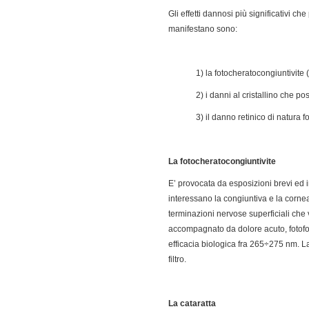
Gli effetti dannosi più significativi ch
manifestano sono:
1) la fotocheratocongiuntivite
2) i danni al cristallino che 
3) il danno retinico di natura 
La fotocheratocongiuntivite
E’ provocata da esposizioni brevi ed i
interessano la congiuntiva e la corne
terminazioni nervose superficiali che v
accompagnato da dolore acuto, fotofob
efficacia biologica fra 265÷275 nm. L
filtro.
La cataratta