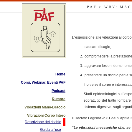
PAF > WBV: MA
L’
esposizione alle vibrazioni al cor
causare disagio,
compromettere la prestazione 
aggravare lesioni dorso-lomba
Home
presentare un rischio per la sa
Corsi, Webinar, Eventi PAF
Inoltre se il corpo è interess
Podcast
Studi epidemiologici sull’espo
Rumore
soprattutto del tratto lombare
sistema digestivo, sugli organi
Vibrazioni Mano-Braccio
Vibrazioni Corpo Intero
Il
Decreto Legislativo 81 del 9 aprile 2
Descrizione del rischio
“Le vibrazioni meccaniche che, se t
Guida all'uso