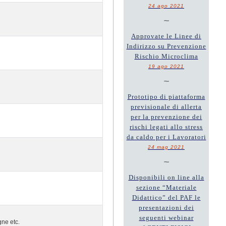
24 ago 2021
~
Approvate le Linee di
Indirizzo su Prevenzione
Rischio Microclima
19 ago 2021
~
Prototipo di piattaforma
previsionale di allerta
per la prevenzione dei
rischi legati allo stress
da caldo per i Lavoratori
24 mag 2021
~
Disponibili on line alla
sezione “Materiale
Didattico” del PAF le
presentazioni dei
seguenti webinar
gne etc.