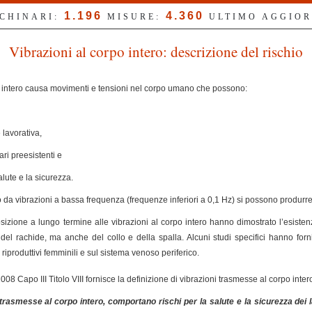
1.196
4.360
CCHINARI:
MISURE:
ULTIMO AGGIO
Vibrazioni al corpo intero: descrizione del rischio
po intero causa movimenti e tensioni nel corpo umano che possono:
lavorativa,
ri preesistenti e
lute e la sicurezza.
ato da vibrazioni a bassa frequenza (frequenze inferiori a 0,1 Hz) si possono produrr
sizione a lungo termine alle vibrazioni al corpo intero hanno dimostrato l’esistenz
 del rachide, ma anche del collo e della spalla. Alcuni studi specifici hanno fornit
 riproduttivi femminili e sul sistema venoso periferico.
008 Capo III Titolo VIII fornisce la definizione di vibrazioni trasmesse al corpo inter
rasmesse al corpo intero, comportano rischi per la salute e la sicurezza dei la