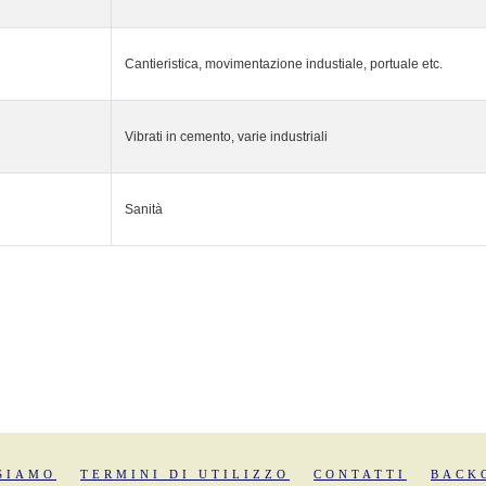
Cantieristica, movimentazione industiale, portuale etc.
Vibrati in cemento, varie industriali
Sanità
SIAMO
TERMINI DI UTILIZZO
CONTATTI
BACK