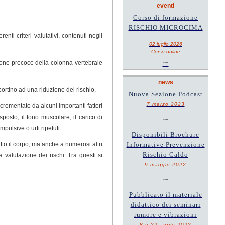
eventi
Corso di formazione
RISCHIO MICROCIMA
renti criteri valutativi, contenuti negli
02 luglio 2026
Corso online
~
zione precoce della colonna vertebrale
news
 portino ad una riduzione del rischio.
Nuova Sezione Podcast
7 marzo 2023
rementato da alcuni importanti fattori
posto, il tono muscolare, il carico di
~
mpulsive o urti ripetuti.
Disponibili Brochure
tto il corpo, ma anche a numerosi altri
Informative Prevenzione
Rischio Caldo
 valutazione dei rischi. Tra questi si
9 maggio 2022
~
Pubblicato il materiale
didattico dei seminari
rumore e vibrazioni
8 e 22 aprile 2022