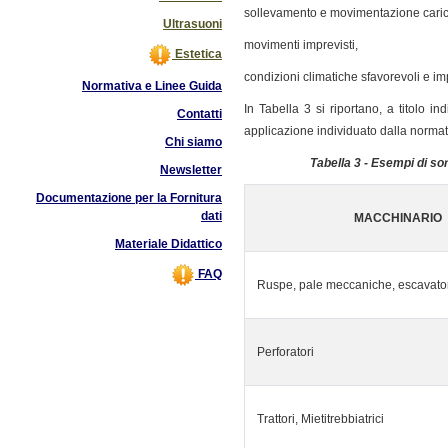
sollevamento e movimentazione carich
Ultrasuoni
movimenti imprevisti,
Estetica
condizioni climatiche sfavorevoli e impa
Normativa e Linee Guida
In Tabella 3 si riportano, a titolo i
Contatti
applicazione individuato dalla normat
Chi siamo
Tabella 3 - Esempi di sor
Newsletter
Documentazione per la Fornitura
dati
MACCHINARIO
Materiale Didattico
FAQ
Ruspe, pale meccaniche, escavato
Perforatori
Trattori, Mietitrebbiatrici