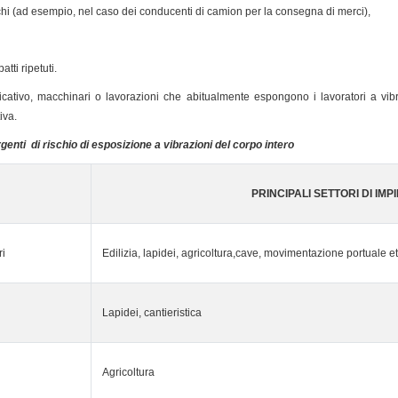
i (ad esempio, nel caso dei conducenti di camion per la consegna di merci),
tti ripetuti.
ndicativo, macchinari o lavorazioni che abitualmente espongono i lavoratori a vibra
iva.
genti di rischio di esposizione a vibrazioni del corpo intero
PRINCIPALI SETTORI DI IMP
ri
Edilizia, lapidei, agricoltura,cave, movimentazione portuale et
Lapidei, cantieristica
Agricoltura