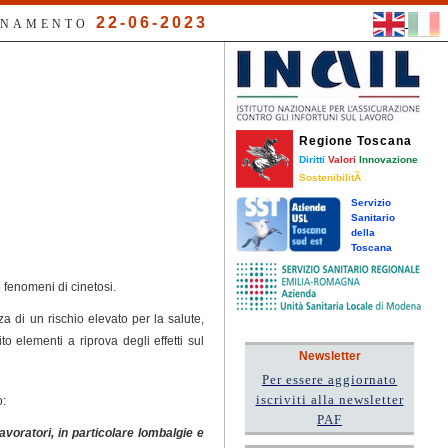
22-06-2023
RNAMENTO
Regione Toscana
Diritti
Valori
Innovazione
SostenibilitÃ
Servizio
Sanitario
della
Toscana
e fenomeni di cinetosi.
a di un rischio elevato per la salute,
o elementi a riprova degli effetti sul
Newsletter
Per essere aggiornato
iscriviti alla newsletter
o:
PAF
voratori, in particolare lombalgie e