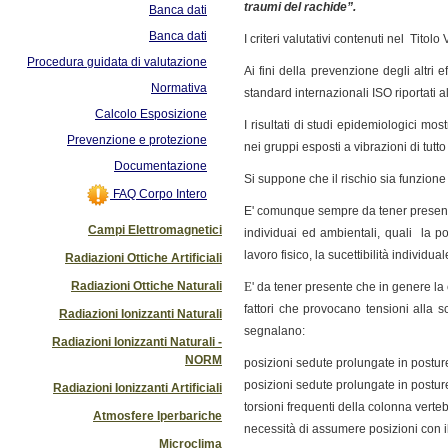
traumi del rachide”.
Banca dati
Banca dati
I criteri valutativi contenuti nel Titol
Procedura guidata di valutazione
Ai fini della prevenzione degli altri ef
Normativa
standard internazionali ISO riportati a
Calcolo Esposizione
I risultati di studi epidemiologici m
Prevenzione e protezione
nei gruppi esposti a vibrazioni di tutto 
Documentazione
Si suppone che il rischio sia funzione 
FAQ Corpo Intero
E' comunque sempre da tener presente 
Campi Elettromagnetici
individuai ed ambientali, quali la po
lavoro fisico
, la
sucettibilità individual
Radiazioni Ottiche Artificiali
Radiazioni Ottiche Naturali
E
' da tener presente che in genere la
fattori che provocano tensioni alla s
Radiazioni Ionizzanti Naturali
segnalano:
Radiazioni Ionizzanti Naturali -
NORM
posizioni sedute prolungate in posture
posizioni sedute prolungate in posture
Radiazioni Ionizzanti Artificiali
torsioni frequenti della colonna verteb
Atmosfere Iperbariche
necessità di assumere posizioni con i
Microclima