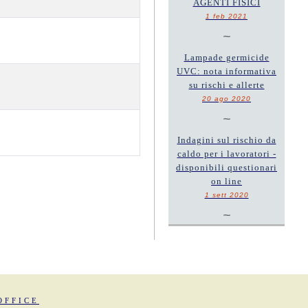
AGENTI FISICI
1 feb 2021
~
Lampade germicide
UVC: nota informativa
su rischi e allerte
20 ago 2020
~
Indagini sul rischio da
caldo per i lavoratori -
disponibili questionari
on line
1 sett 2020
~
OFFICE