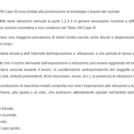
o VIII Capo III sono limitati alla prevenzione di lombalgie e traumi del rachide.
fetti delle vibrazioni elencati ai punti 1,2,4 è in genere necessario ricorrere a diffe
lla sezione normativa e non compresi nel Titolo VIII Capo III.
ostrano una maggiore prevalenza di dolori lombo-sacrali, ernie discali e degenera
il corpo.
della durata e dell' intensità dell'esposizione a vibrazione, e che periodi di riposo
che il rischio derivante dall'esposizione a vibrazione può essere aggravato ed inc
stura assunta durante il lavoro, le caratteristiche antropometriche del soggetto es
e (età, disturbi preesistenti, forza muscolare, sesso, ecc.), la presenza di vibrazioni i
 conduzione di macchine mobili comporta non solo l’esposizione alle vibrazioni a tu
chiena, alla spalla o al collo, che andranno attentamente valutati nell'ambito della
 forzate,
 scorrette,
rale,
l capo girato,