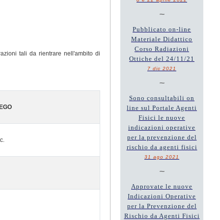
~
Pubblicato on-line
Materiale Didattico
Corso Radiazioni
zioni tali da rientrare nell'ambito di
Ottiche del 24/11/21
7 dic 2021
~
Sono consultabili on
IEGO
line sul Portale Agenti
Fisici le nuove
indicazioni operative
per la prevenzione del
c.
rischio da agenti fisici
31 ago 2021
~
Approvate le nuove
Indicazioni Operative
per la Prevenzione del
Rischio da Agenti Fisici