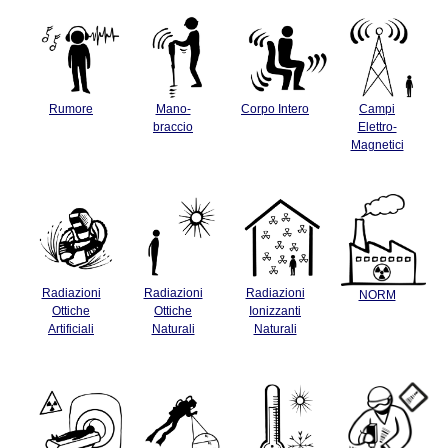
Rumore
Mano-
Corpo Intero
Campi
braccio
Elettro-
Magnetici
Radiazioni
Radiazioni
Radiazioni
NORM
Ottiche
Ottiche
Ionizzanti
Artificiali
Naturali
Naturali