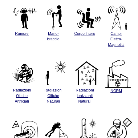
Rumore
Mano-
Corpo Intero
Campi
braccio
Elettro-
Magnetici
Radiazioni
Radiazioni
Radiazioni
NORM
Ottiche
Ottiche
Ionizzanti
Artificiali
Naturali
Naturali