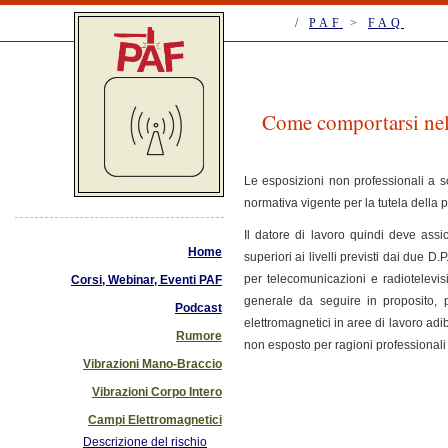
/
PAF
>
FAQ
Come comportarsi nel c
Le esposizioni non professionali a so
normativa vigente per la tutela della 
Il datore di lavoro quindi deve assi
Home
superiori ai livelli previsti dai due D
per telecomunicazioni e radiotelevis
Corsi, Webinar, Eventi PAF
generale da seguire in proposito, p
Podcast
elettromagnetici in aree di lavoro ad
Rumore
non esposto per ragioni professional
Vibrazioni Mano-Braccio
Vibrazioni Corpo Intero
Campi Elettromagnetici
Descrizione del rischio