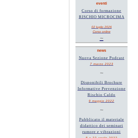
eventi
Corso di formazione
RISCHIO MICROCIMA
02 luglio 2026
Corso online
~
news
Nuova Sezione Podcast
7 marzo 2023
~
Disponibili Brochure
Informative Prevenzione
Rischio Caldo
9 maggio 2022
~
Pubblicato il materiale
didattico dei seminari
rumore e vibrazioni
8 e 22 aprile 2022