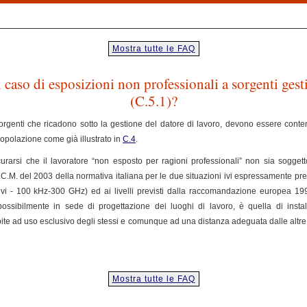
Mostra tutte le FAQ
aso di esposizioni non professionali a sorgenti gesti
(C.5.1)?
rgenti che ricadono sotto la gestione del datore di lavoro, devono essere contenu
popolazione come già illustrato in
C.4
.
curarsi che il lavoratore “non esposto per ragioni professionali” non sia soggett
.P.C.M. del 2003 della normativa italiana per le due situazioni ivi espressamente previ
ivi - 100 kHz-300 GHz) ed ai livelli previsti dalla raccomandazione europea 1999/5
ossibilmente in sede di progettazione dei luoghi di lavoro, è quella di install
ibite ad uso esclusivo degli stessi e comunque ad una distanza adeguata dalle altre
i
Mostra tutte le FAQ