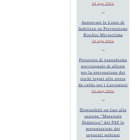
24 ago 2021
~
Approvate le Linee di
Indirizzo su Prevenzione
Rischio Microclima
19 ago 2021
~
Prototipo di piattaforma
previsionale di allerta
per la prevenzione dei
rischi legati allo stress
da caldo per i Lavoratori
24 mag 2021
~
Disponibili on line alla
sezione “Materiale
Didattico” del PAF le
presentazioni dei
seguenti webinar