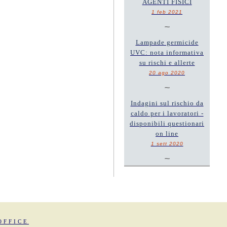
AGENTI FISICI
1 feb 2021
~
Lampade germicide
UVC: nota informativa
su rischi e allerte
20 ago 2020
~
Indagini sul rischio da
caldo per i lavoratori -
disponibili questionari
on line
1 sett 2020
~
OFFICE