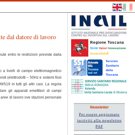
te dal datore di lavoro
Regione Toscana
Diritti
Valori
Innovazione
SostenibilitÃ
te entro le restrizioni previste dalla
Servizio
Sanitario
della
o a livelli di campo elettromagnetico
Toscana
sti (elettrodotti – 50Hz e sistemi fissi
19 in tutti gli altri casi. La regola
are gli apparati emettitori di campi
 aree di lavoro ove stazioni personale
Newsletter
Per essere aggiornato
iscriviti alla newsletter
PAF