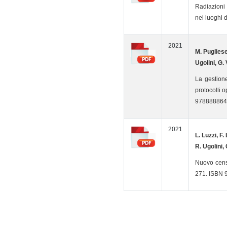
Radiazioni 
nei luoghi 
2021
M. Pugliese,
Ugolini, G.
La gestione
protocolli 
978888864
2021
L. Luzzi, F.
R. Ugolini,
Nuovo censi
271. ISBN