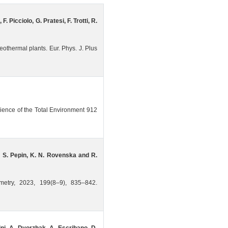
. Picciolo, G. Pratesi, F. Trotti, R.
othermal plants. Eur. Phys. J. Plus
ience of the Total Environment 912
, S. Pepin, K. N. Rovenska and R.
metry, 2023, 199(8–9), 835–842.