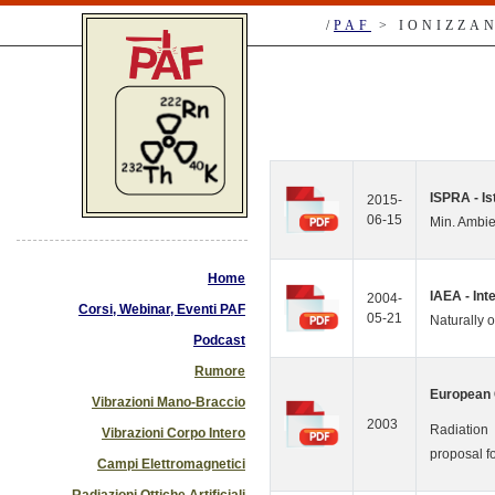
/
PAF
> IONIZZAN
ISPRA - Is
2015-
06-15
Min. Ambi
Home
IAEA - In
2004-
Corsi, Webinar, Eventi PAF
05-21
Naturally 
Podcast
Rumore
European
Vibrazioni Mano-Braccio
2003
Radiation
Vibrazioni Corpo Intero
proposal f
Campi Elettromagnetici
Radiazioni Ottiche Artificiali