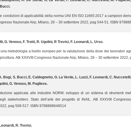
Caldognetto, A. De Stena, G. La Verde, F. Leonardi, C. Nuccetelli, M. Pugliese, R.
 Bucci.
lle condizioni di applicabilità della norma UNI EN ISO 11665:2017 a campioni deriv
ngresso Nazionale Airp, Milano, 28 – 30 settembre 2022, pag 544-51. ISBN 9788
i, G. Venoso, F. Trotti, R. Ugolini, R Trevisi, F. Leonardi, L. Urso.
 una metodologia a livello europeo per la valutazione della dose dei lavoratori agric
icoltura. Atti XXXVIII Congresso Nazionale Airp, Milano, 28 – 30 settembre 202
A. Bogi, S. Bucci, E. Caldognetto, G. La Verde, L. Luzzi, F. Leonardi, C. Nuccetelli, 
Ugolini, G. Venoso, M. Pugliese.
tezione applicata alle industrie NORM: sviluppo di un sistema di strumenti meto
degli
stakeholders
. Stato dell’arte del progetto di INAIL. Atti XXXVIII Congres
2022, pag 508-517. ISBN 9788888648514
 Leonardi, R. Trevisi.