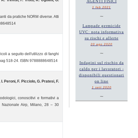
 Trevisi, F. Trotti, R. Ugolini, G.
AGENTI FISICI
1 feb 2021
~
anti da pratiche NORM diverse. Atti
888648514
Lampade germicide
UVC: nota informativa
su rischi e allerte
20 ago 2020
~
oli a seguito dell'utilizzo di fanghi
2, pag 518-24. ISBN 9788888648514
Indagini sul rischio da
caldo per i lavoratori -
disponibili questionari
on line
I. Peroni, F. Picciolo, G. Pratesi, F.
1 sett 2020
~
dologici, conoscitivi e formativi a
so Nazionale Airp, Milano, 28 – 30