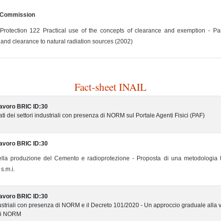
 Commission
Protection 122 Practical use of the concepts of clearance and exemption - Part
and clearance to natural radiation sources (2002)
Fact-sheet INAIL
lavoro BRIC ID:30
ti dei settori industriali con presenza di NORM sul Portale Agenti Fisici (PAF)
lavoro BRIC ID:30
della produzione del Cemento e radioprotezione - Proposta di una metodologia t
s.m.i.
lavoro BRIC ID:30
ndustriali con presenza di NORM e il Decreto 101/2020 - Un approccio graduale alla v
ici NORM