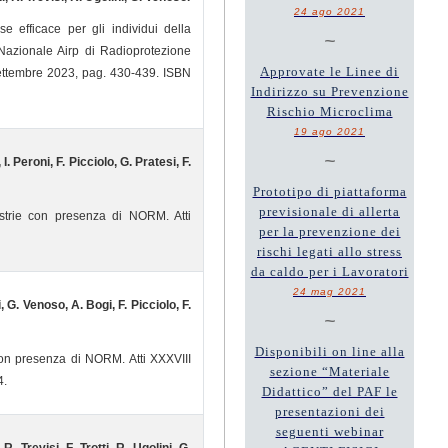
24 ago 2021
e efficace per gli individui della
~
Nazionale Airp di Radioprotezione
Approvate le Linee di
 settembre 2023, pag. 430-439. ISBN
Indirizzo su Prevenzione
Rischio Microclima
19 ago 2021
~
I. Peroni, F. Picciolo, G. Pratesi, F.
Prototipo di piattaforma
previsionale di allerta
ustrie con presenza di NORM. Atti
per la prevenzione dei
rischi legati allo stress
da caldo per i Lavoratori
24 mag 2021
, G. Venoso, A. Bogi, F. Picciolo, F.
~
Disponibili on line alla
 con presenza di NORM. Atti XXXVIII
sezione “Materiale
4.
Didattico” del PAF le
presentazioni dei
seguenti webinar