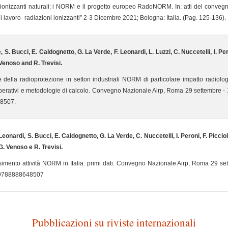
ionizzanti naturali: i NORM e il progetto europeo RadoNORM. In: atti del conveg
di lavoro- radiazioni ionizzanti” 2-3 Dicembre 2021; Bologna: Italia. (Pag. 125-136
 S. Bucci, E. Caldognetto, G. La Verde, F. Leonardi, L. Luzzi, C. Nuccetelli, I. Peron
 Venoso and R. Trevisi.
 della radioprotezione in settori industriali NORM di particolare impatto radiolog
operativi e metodologie di calcolo. Convegno Nazionale Airp, Roma 29 settembre -
8507.
 Leonardi, S. Bucci, E. Caldognetto, G. La Verde, C. Nuccetelli, I. Peroni, F. Picciol
 G. Venoso e R. Trevisi.
mento attività NORM in Italia: primi dati. Convegno Nazionale Airp, Roma 29 set
 9788888648507
Pubblicazioni su riviste internazionali