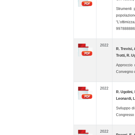
Strumenti p
popolazion
“L’ottimizz
997888886
2022
R. Trevisi, 
Trotti, R. 
Approccio 
Convegno d
2022
R. Ugolini, 
Leonardi, L
Sviluppo di
Congresso 
2022