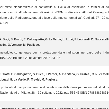
er stime standardizzate di conformità al livello di esenzione in termini di dos
e nei casi di allontanamento di residui NORM in discarica. Atti del Convegno 
azione della Radioprotezione alla luce della nuova normativa”, Cagliari, 27 - 29
48521
A. Bogi, S. Bucci, E. Caldognetto, G. La Verde, L. Luzzi, F. Leonardi, C. Nuccetelli, 
Ugolini, G. Venoso, M. Pugliese.
metodologico generale per la protezione dalle radiazioni nel caso delle ind
BA2022, Bologna 23 novembre 2022, 83- 92.
F. Trotti, E. Caldognetto, S. Bucci, I. Peroni, A. De Stena, G. Pratesi, C. Nuccetelli
. Luzzi, G. La Verde, R. Trevisi, M. Pugliese.
 protocolli di campionamento e di valutazione della dose per settori industriali
Nazionale Airp, Milano, 28 – 30 settembre 2022, pag 535-43 ISBN 978888864851