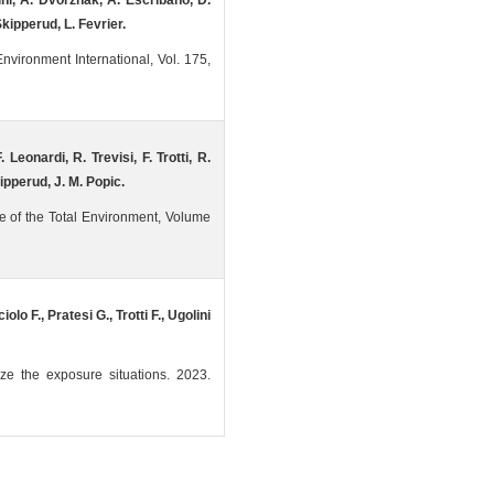
lini, A. Dvorzhak, A. Escribano, D.
kipperud, L. Fevrier.
Environment International, Vol. 175,
Leonardi, R. Trevisi, F. Trotti, R.
ipperud, J. M. Popic.
ce of the Total Environment, Volume
olo F., Pratesi G., Trotti F., Ugolini
ze the exposure situations. 2023.