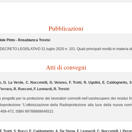
Pubblicazioni
Iole Pinto - Rosabianca Trevisi
DECRETO LEGISLATIVO 31 luglio 2020 n. 101:
Quali principali novità in materia 
Atti di convegni
, G. La Verde, C. Nuccetelli, G. Venoso, F. Trotti, R. Ugolini, E. Caldognetto, S
 Ferrara, R. Rusconi, F. Leonardi, R. Trevisi
rogetto per la protezione dei lavoratori coinvolti nell’uso/recupero dei residu
ioprotezione “L’ottimizzazione della Radioprotezione alla luce della nuova norm
. 468-472. ISBN 99788888648521
F. Trotti, S. Bucci, E. Caldognetto, A. De Stena, F. Leonardi, C. Nuccetelli, I. Peron