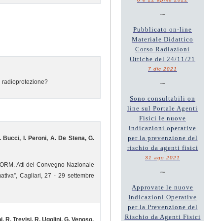
~
Pubblicato on-line
Materiale Didattico
Corso Radiazioni
Ottiche del 24/11/21
7 dic 2021
~
di radioprotezione?
Sono consultabili on
line sul Portale Agenti
Fisici le nuove
indicazioni operative
per la prevenzione del
. Bucci, I. Peroni, A. De Stena, G.
rischio da agenti fisici
31 ago 2021
i NORM. Atti del Convegno Nazionale
~
ativa”, Cagliari, 27 - 29 settembre
Approvate le nuove
Indicazioni Operative
per la Prevenzione del
Rischio da Agenti Fisici
i, R. Trevisi, R. Ugolini, G. Venoso.