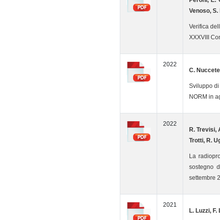
Peroni, E. 
Venoso, S.
Verifica de
XXXVIII Co
2022
C. Nuccetell
Sviluppo di
NORM in agr
2022
R. Trevisi, 
Trotti, R. 
La radiopro
sostegno 
settembre 
2021
L. Luzzi, F.