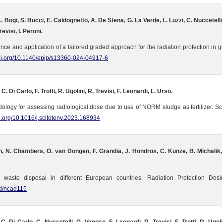
 Bogi, S. Bucci, E. Caldognetto, A. De Stena, G. La Verde, L. Luzzi, C. Nuccetelli, F
evisi, I. Peroni.
 and application of a tailored graded approach for the radiation protection in ge
doi.org/10.1140/epjp/s13360-024-04917-6
C. Di Carlo, F. Trotti, R. Ugolini, R. Trevisi, F. Leonardi, L. Urso.
logy for assessing radiological dose due to use of NORM sludge as fertilizer. Sc
oi.org/10.1016/j.scitotenv.2023.168934
n, N. Chambers, O. van Dongen, F. Grandia, J. Hondros, C. Kunze, B. Michalik
aste disposal in different European countries. Radiation Protection Dosi
pd/ncad115