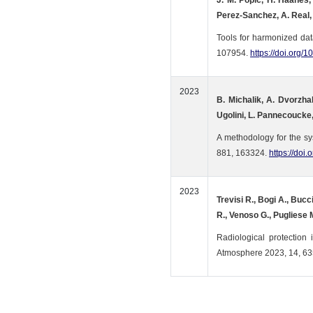
J. M. Popic, H. Haanes, 
Perez-Sanchez, A. Real, B
Tools for harmonized data
107954.
https://doi.org/
2023
B. Michalik, A. Dvorzhak
Ugolini, L. Pannecoucke, 
A methodology for the sys
881, 163324.
https://doi
2023
Trevisi R., Bogi A., Bucci
R., Venoso G., Pugliese 
Radiological protection
Atmosphere 2023, 14, 63