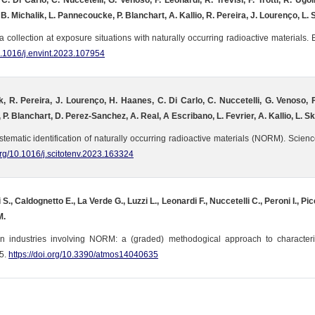
C. Di Carlo, C. Nuccetelli, G. Venoso, F. Leonardi, R. Trevisi, F. Trotti, R. Ugo
. Michalik, L. Pannecoucke, P. Blanchart, A. Kallio, R. Pereira, J. Lourenço, L. S
 collection at exposure situations with naturally occurring radioactive materials. 
10.1016/j.envint.2023.107954
, R. Pereira, J. Lourenço, H. Haanes, C. Di Carlo, C. Nuccetelli, G. Venoso, F. 
P. Blanchart, D. Perez-Sanchez, A. Real, A Escribano, L. Fevrier, A. Kallio, L. Sk
tematic identification of naturally occurring radioactive materials (NORM). Scien
.org/10.1016/j.scitotenv.2023.163324
 S., Caldognetto E., La Verde G., Luzzi L., Leonardi F., Nuccetelli C., Peroni I., Picci
M.
 in industries involving NORM: a (graded) methodogical approach to characteri
5.
https://doi.org/10.3390/atmos14040635