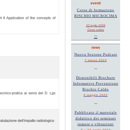
eventi
Corso di formazione
RISCHIO MICROCIMA
 II Application of the concepts of
02 luglio 2026
Corso online
~
news
Nuova Sezione Podcast
7 marzo 2023
~
Disponibili Brochure
Informative Prevenzione
Rischio Caldo
ecnico-pratica ai sensi del D. Lgs
9 maggio 2022
~
Pubblicato il materiale
didattico dei seminari
alutazione dell'impatto radiologico
rumore e vibrazioni
8 e 22 aprile 2022