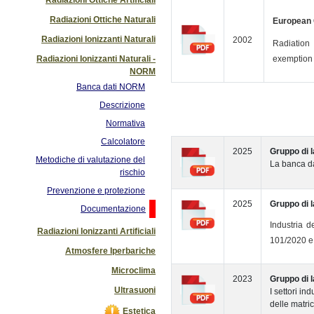
Radiazioni Ottiche Naturali
European
Radiazioni Ionizzanti Naturali
2002
Radiation 
Radiazioni Ionizzanti Naturali -
exemption 
NORM
Banca dati NORM
Descrizione
Normativa
Calcolatore
2025
Gruppo di 
Metodiche di valutazione del
La banca da
rischio
Prevenzione e protezione
2025
Gruppo di 
Documentazione
Industria 
Radiazioni Ionizzanti Artificiali
101/2020 e 
Atmosfere Iperbariche
Microclima
2023
Gruppo di 
Ultrasuoni
I settori i
delle matr
Estetica