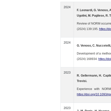
2024
F. Leonardi, G. Venoso, A.
Ugolini, M. Pugliese, R. Tr
Review of NORM occurrence
(2024) 139:195.
https://
2024
G. Venoso, C. Nuccetelli, 
Development of a methodo
(2024) 168934.
https://d
2023
R. Gellermann, H. Capli
Trevisi.
Experience with NORM w
https://doi.org/10.1093/r
2023