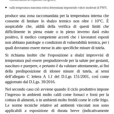
sulla temperatura massima estiva determinata imponendo valori moderati di PMV,
produce una zona raccomandata per la temperatura interna che
consente di limitare lo sbalzo termico non oltre i 10°C. È
auspicabile che, aldilà della verifica di questi limiti che
difficilmente in piena estate o in pieno inverno darà esito
positivo, il medico competente accerti che i lavoratori esposti
non abbiano patologie o condizioni di vulnerabilità termica, per i
quali dovranno essere messe in atto specifiche misure di tutela.
Si richiama inoltre che l'esposizione a sbalzi improvvisi di
temperatura può essere pregiudizievole per la salute per gestanti,
nascituro e puerpere, e pertanto è da valutare attentamente, ai fini
della predisposizione di idonee misure di tutela, ai sensi
dell’allegato C lettera A 1.f del D.Lgs 151/2001, così come
aggiornato dal D.Lgs. 39/2016.
Nel secondo caso ciò avviene quando il ciclo produttivo impone
l’ingresso in ambienti molto caldi come fornaci e forni per la
cottura di alimenti, o in ambienti molto freddi come le celle frigo.
Le norme tecniche relative ad ambienti vincolati non sono
applicabili a esposizione di durata breve (indicativamente