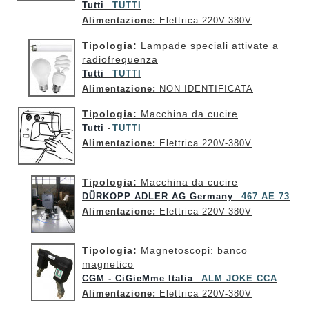
Tutti
TUTTI
-
Alimentazione:
Elettrica 220V-380V
Tipologia:
Lampade speciali attivate a
radiofrequenza
Tutti
TUTTI
-
Alimentazione:
NON IDENTIFICATA
Tipologia:
Macchina da cucire
Tutti
TUTTI
-
Alimentazione:
Elettrica 220V-380V
Tipologia:
Macchina da cucire
DÜRKOPP ADLER AG Germany
467 AE 73
-
Alimentazione:
Elettrica 220V-380V
Tipologia:
Magnetoscopi: banco
magnetico
CGM - CiGieMme Italia
ALM JOKE CCA
-
Alimentazione:
Elettrica 220V-380V