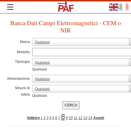
Banca Dati Campi Elettromagnetici - CEM o
NIR
Marca
Qualsiasi
Modello
Tipologia
Qualsiasi
Qualsiasi
Alimentazione
Qualsiasi
Misure di
Qualsiasi
tutela
Qualsiasi
8
Indietro
1
2
3
4
5
6
7
9
10
11
12
13
14
Avanti