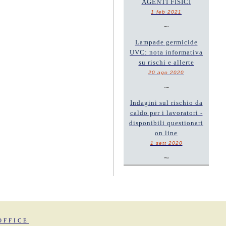
AGENTI FISICI
1 feb 2021
~
Lampade germicide
UVC: nota informativa
su rischi e allerte
20 ago 2020
~
Indagini sul rischio da
caldo per i lavoratori -
disponibili questionari
on line
1 sett 2020
~
OFFICE