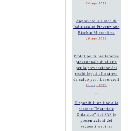
24 ago 2021
~
Approvate le Linee di
Indirizzo su Prevenzione
Rischio Microclima
19 ago 2021
~
Prototipo di piattaforma
previsionale di allerta
per la prevenzione dei
rischi legati allo stress
da caldo per i Lavoratori
24 mag 2021
~
Disponibili on line alla
sezione “Materiale
Didattico” del PAF le
presentazioni dei
seguenti webinar