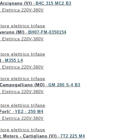
 Arzignano (VI)
B4C 315 MC2 B3
-
:
Elettrica 220V-380V
tore elettrico trifase
veruno (MI)
BH07-FM-0350154
-
:
Elettrica 220V-380V
tore elettrico trifase
N)
M355 L4
-
:
Elettrica 220V-380V
tore elettrico trifase
 Campogalliano (MO)
GM 280 S-4 B3
-
:
Elettrica 220V-380V
tore elettrico trifase
 Forli'
YE2 - 250 M4
-
:
Elettrica 220V-380V
tore elettrico trifase
 Motors - Cartigliano (VI)
7T2 225 M4
-