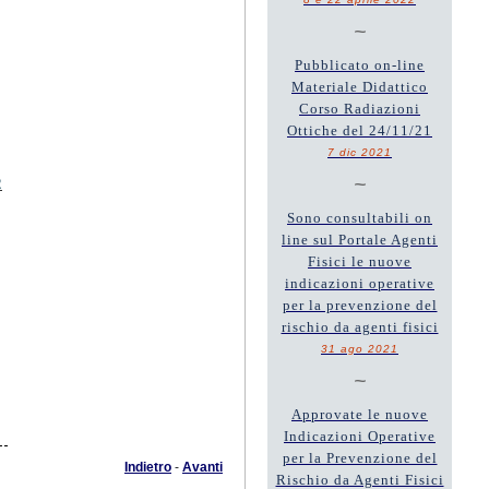
~
Pubblicato on-line
Materiale Didattico
Corso Radiazioni
Ottiche del 24/11/21
7 dic 2021
~
2
Sono consultabili on
line sul Portale Agenti
Fisici le nuove
indicazioni operative
per la prevenzione del
rischio da agenti fisici
31 ago 2021
~
Approvate le nuove
Indicazioni Operative
per la Prevenzione del
Indietro
-
Avanti
Rischio da Agenti Fisici