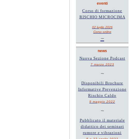
eventi
Corso di formazione
RISCHIO MICROCIMA
02 luglio 2026
Corso online
~
news
Nuova Sezione Podcast
7 marzo 2023
~
Disponibili Brochure
Informative Prevenzione
Rischio Caldo
9 maggio 2022
~
Pubblicato il materiale
didattico dei seminari
rumore e vibrazioni
8 e 22 aprile 2022