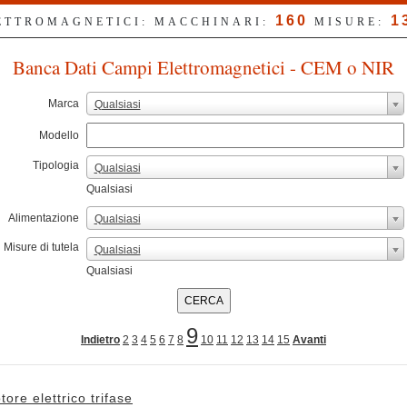
160
1
LETTROMAGNETICI: MACCHINARI:
MISURE:
Banca Dati Campi Elettromagnetici - CEM o NIR
Marca
Qualsiasi
Modello
Tipologia
Qualsiasi
Qualsiasi
Alimentazione
Qualsiasi
Misure di tutela
Qualsiasi
Qualsiasi
9
Indietro
2
3
4
5
6
7
8
10
11
12
13
14
15
Avanti
tore elettrico trifase