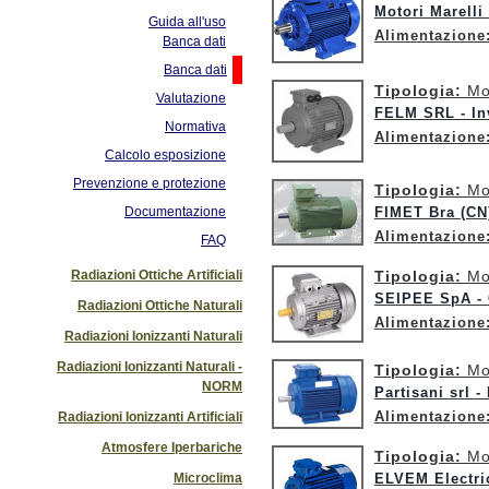
Motori Marelli
Guida all'uso
Alimentazione
Banca dati
Banca dati
Tipologia:
Mo
Valutazione
FELM SRL - In
Normativa
Alimentazione
Calcolo esposizione
Prevenzione e protezione
Tipologia:
Mo
Documentazione
FIMET Bra (C
Alimentazione
FAQ
Radiazioni Ottiche Artificiali
Tipologia:
Mo
SEIPEE SpA -
Radiazioni Ottiche Naturali
Alimentazione
Radiazioni Ionizzanti Naturali
Radiazioni Ionizzanti Naturali -
Tipologia:
Mo
NORM
Partisani srl -
Alimentazione
Radiazioni Ionizzanti Artificiali
Atmosfere Iperbariche
Tipologia:
Mo
Microclima
ELVEM Electric