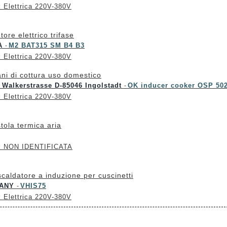
:
Elettrica 220V-380V
tore elettrico trifase
pA
M2 BAT315 SM B4 B3
-
:
Elettrica 220V-380V
ani di cottura uso domestico
alkerstrasse D-85046 Ingolstadt
OK inducer cooker OSP 50
-
:
Elettrica 220V-380V
stola termica aria
:
NON IDENTIFICATA
scaldatore a induzione per cuscinetti
PANY
VHIS75
-
:
Elettrica 220V-380V