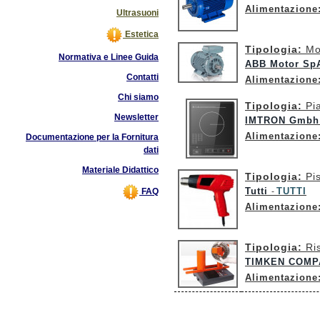
Alimentazione
Ultrasuoni
Estetica
Tipologia:
Mo
Normativa e Linee Guida
ABB Motor S
Contatti
Alimentazione
Chi siamo
Tipologia:
Pi
Newsletter
IMTRON Gmbh W
Alimentazione
Documentazione per la Fornitura
dati
Materiale Didattico
Tipologia:
Pi
Tutti
TUTTI
FAQ
-
Alimentazione
Tipologia:
Ri
TIMKEN COM
Alimentazione