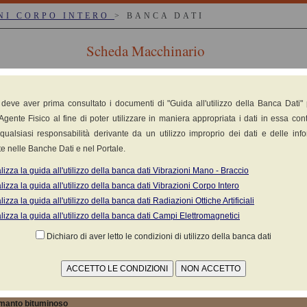
NI CORPO INTERO
> BANCA DATI
Scheda Macchinario
 deve aver prima consultato i documenti di "Guida all'utilizzo della Banca Dati"
Agente Fisico al fine di poter utilizzare in maniera appropriata i dati in essa cont
qualsiasi responsabilità derivante da un utilizzo improprio dei dati e delle inf
e nelle Banche Dati e nel Portale.
el
lizza la guida all'utilizzo della banca dati Vibrazioni Mano - Braccio
lizza la guida all'utilizzo della banca dati Vibrazioni Corpo Intero
 ai sensi della norma
UNI EN 7096:2009
lizza la guida all'utilizzo della banca dati Radiazioni Ottiche Artificiali
(1)
MATERIALE
K
lizza la guida all'utilizzo della banca dati Campi Elettromagnetici
hiarato
Dichiaro di aver letto le condizioni di utilizzo della banca dati
re sul Campo (Clicca per visualizzare le misure in c
 manto bituminoso