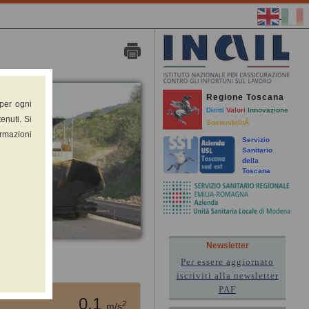
Regione Toscana
 per ogni
Diritti
Valori
Innovazione
enuti. Si
SostenibilitÃ
ormazioni
Servizio
Sanitario
della
Toscana
Newsletter
Per essere aggiornato
ampo)
iscriviti alla newsletter
PAF
0.1
2
m/s