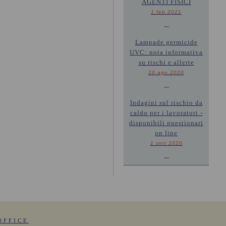
AGENTI FISICI
1 feb 2021
~
Lampade germicide
UVC: nota informativa
su rischi e allerte
20 ago 2020
~
Indagini sul rischio da
caldo per i lavoratori -
disponibili questionari
on line
1 sett 2020
~
OFFICE