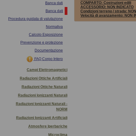
COMPARTO:
Costruzioni edili
Banca dati
ACCESSORIO:
NON INDICATO
Banca dati
Condizioni terreno / strada:
NON
Velocità di avanzamento:
NON I
Procedura guidata di valutazione
Normativa
Calcolo Esposizione
Prevenzione e protezione
Documentazione
FAQ Corpo Intero
Campi Elettromagnetici
Radiazioni Ottiche Artificiali
Radiazioni Ottiche Naturali
Radiazioni Ionizzanti Naturali
Radiazioni Ionizzanti Naturali -
NORM
Radiazioni Ionizzanti Artificiali
Atmosfere Iperbariche
Microclima