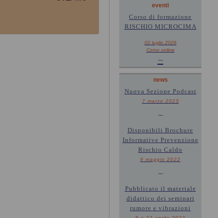
eventi
Corso di formazione
RISCHIO MICROCIMA
02 luglio 2026
Corso online
~
news
Nuova Sezione Podcast
7 marzo 2023
~
Disponibili Brochure
Informative Prevenzione
Rischio Caldo
9 maggio 2022
~
Pubblicato il materiale
didattico dei seminari
rumore e vibrazioni
8 e 22 aprile 2022