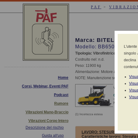
PAF
>
VIBRAZIO
Marca: BITELLI
Modello: BB650
L'utente
Tipologia: Vibrofinitrice
singolo 
Costruito nel: n.d.
declina 
Peso: 11900 kg
contenut
Alimentazione: Motore a scoppio dies
Visua
Home
NOTE: Manutenzione sufficiente
Visua
Corsi, Webinar, Eventi PAF
Valori dichiarati
Visua
Podcast
CONDIZIONE
Visua
Nessun dato dic
Rumore
Vibrazioni Mano-Braccio
(1) Incertezza estesa
Misu
Vibrazioni Corpo Intero
Descrizione del rischio
LAVORO:
STESURA ASFALTO
Guida all'uso
Caratteristiche lavoro: Stesura