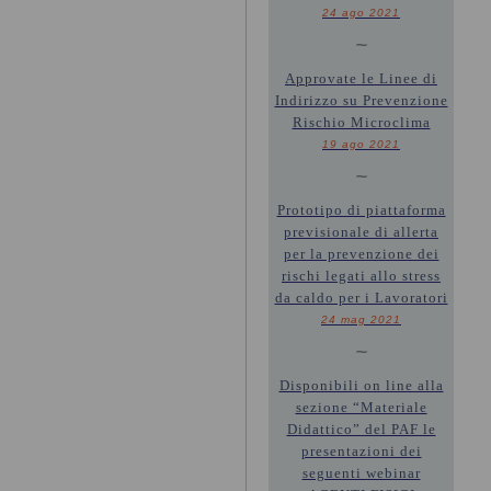
24 ago 2021
~
Approvate le Linee di
Indirizzo su Prevenzione
Rischio Microclima
19 ago 2021
~
Prototipo di piattaforma
previsionale di allerta
per la prevenzione dei
rischi legati allo stress
da caldo per i Lavoratori
24 mag 2021
~
Disponibili on line alla
sezione “Materiale
Didattico” del PAF le
presentazioni dei
seguenti webinar