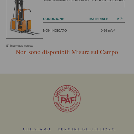
Valori dichiarati ai sensi della norma
UNI EN 13059:2008
(1)
CONDIZIONE
MATERIALE
K
2
NON INDICATO
0.56 m/s
(1) Incertezza estesa
Non sono disponibili Misure sul Campo
CHI SIAMO
TERMINI DI UTILIZZO