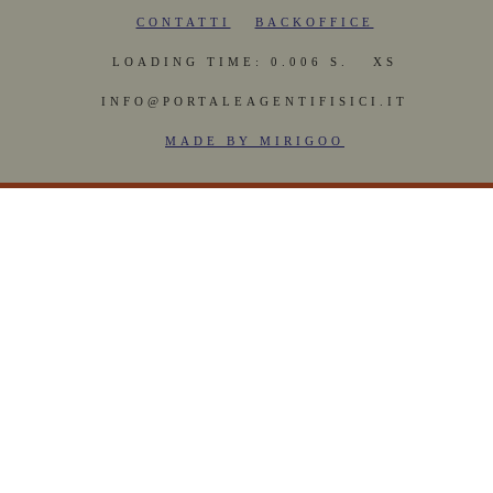
CONTATTI
BACKOFFICE
LOADING TIME: 0.006 S.
XS
INFO@PORTALEAGENTIFISICI.IT
MADE BY MIRIGOO