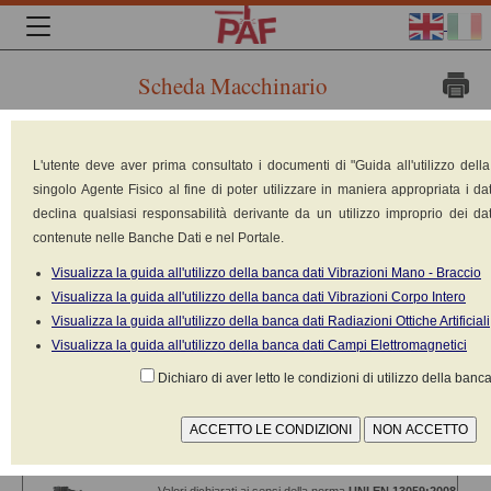
Scheda Macchinario
Marca:
L'utente deve aver prima consultato i documenti di "Guida all'utilizzo dell
JUNGHEINRICH
singolo Agente Fisico al fine di poter utilizzare in maniera appropriata i dat
Modello: ETX 513-515
declina qualsiasi responsabilità derivante da un utilizzo improprio dei dat
Tipologia: Carrello elevatore
contenute nelle Banche Dati e nel Portale.
commissionatore
Costruito nel: 2011
Visualizza la guida all'utilizzo della banca dati Vibrazioni Mano - Braccio
Peso: 6540 kg
Visualizza la guida all'utilizzo della banca dati Vibrazioni Corpo Intero
Potenza: 7 kW
Visualizza la guida all'utilizzo della banca dati Radiazioni Ottiche Artificiali
Alimentazione: Batteria 12V-36V
Visualizza la guida all'utilizzo della banca dati Campi Elettromagnetici
NOTE: Portata 1300 Kg
Dichiaro di aver letto le condizioni di utilizzo della banca