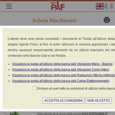
Scheda Macchinario
Marca:
L'utente deve aver prima consultato i documenti di "Guida all'utilizzo dell
Manitou
singolo Agente Fisico al fine di poter utilizzare in maniera appropriata i dat
Group
declina qualsiasi responsabilità derivante da un utilizzo improprio dei dat
Modello:
contenute nelle Banche Dati e nel Portale.
MLT 741
120HLSU
Visualizza la guida all'utilizzo della banca dati Vibrazioni Mano - Braccio
Tipologia:
Visualizza la guida all'utilizzo della banca dati Vibrazioni Corpo Intero
Sollevatore
Visualizza la guida all'utilizzo della banca dati Radiazioni Ottiche Artificiali
telescopico
Visualizza la guida all'utilizzo della banca dati Campi Elettromagnetici
semovente
Costruito nel: 2010
Dichiaro di aver letto le condizioni di utilizzo della banca
Peso: 7380 kg
Potenza: 91 kW
Alimentazione: Motore a scoppio diesel
Valori dichiarati ai sensi della norma
NON DISPONIBILE