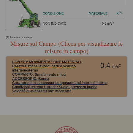
(1)
CONDIZIONE
MATERIALE
K
2
NON INDICATO
0.5 m/s
(1) Incertezza estesa
Misure sul Campo (Clicca per visualizzare le
misure in campo)
LAVORO:
MOVIMENTAZIONE MATERIALI
0.4
2
Caratteristiche lavoro: carico scarico
m/s
interno/esterno
COMPARTO:
Smaltimento rifiuti
ACCESSORIO:
Benna
Caratteristiche accessorio: spostamenti interno/esterno
Condizioni terreno / strada:
Suolo: presenza buche
Velocità di avanzamento:
moderata