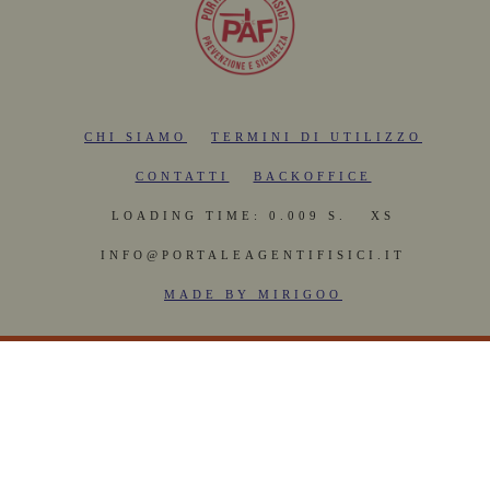
CHI SIAMO
TERMINI DI UTILIZZO
CONTATTI
BACKOFFICE
LOADING TIME: 0.009 S.
XS
INFO@PORTALEAGENTIFISICI.IT
MADE BY MIRIGOO