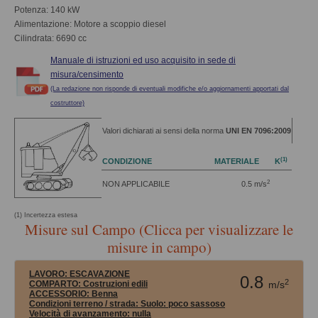
Potenza: 140 kW
Alimentazione: Motore a scoppio diesel
Cilindrata: 6690 cc
Manuale di istruzioni ed uso acquisito in sede di
misura/censimento
(La redazione non risponde di eventuali modifiche e/o aggiornamenti apportati dal
costruttore)
Valori dichiarati ai sensi della norma
UNI EN 7096:2009
(1)
CONDIZIONE
MATERIALE
K
2
NON APPLICABILE
0.5 m/s
(1) Incertezza estesa
Misure sul Campo (Clicca per visualizzare le
misure in campo)
LAVORO:
ESCAVAZIONE
0.8
2
COMPARTO:
Costruzioni edili
m/s
ACCESSORIO:
Benna
Condizioni terreno / strada:
Suolo: poco sassoso
Velocità di avanzamento:
nulla