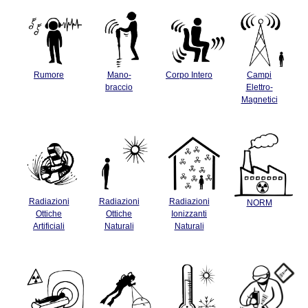
Rumore
Mano-
Corpo Intero
Campi
braccio
Elettro-
Magnetici
Radiazioni
Radiazioni
Radiazioni
NORM
Ottiche
Ottiche
Ionizzanti
Artificiali
Naturali
Naturali