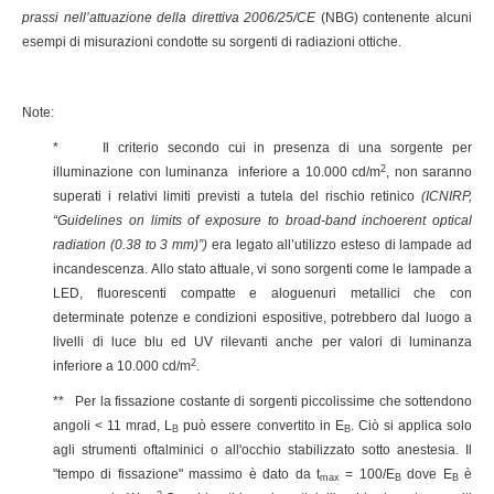
prassi nell’attuazione della direttiva 2006/25/CE
(NBG) contenente alcuni
esempi di misurazioni condotte su sorgenti di radiazioni ottiche.
Note:
* Il criterio secondo cui in presenza di una sorgente per
2
illuminazione con luminanza inferiore a 10.000 cd/m
, non saranno
superati i relativi limiti previsti a tutela del rischio retinico
(ICNIRP,
“Guidelines on limits of exposure to broad-band inchoerent optical
radiation (0.38 to 3
m
m)”)
era legato all’utilizzo esteso di lampade ad
incandescenza. Allo stato attuale, vi sono sorgenti come le lampade a
LED, fluorescenti compatte e aloguenuri metallici che con
determinate potenze e condizioni espositive, potrebbero dal luogo a
livelli di luce blu ed UV rilevanti anche per valori di luminanza
2
inferiore a 10.000 cd/m
.
** Per la fissazione costante di sorgenti piccolissime che sottendono
angoli < 11 mrad, L
può essere convertito in E
. Ciò si applica solo
B
B
agli strumenti oftalminici o all'occhio stabilizzato sotto anestesia. Il
"tempo di fissazione" massimo è dato da t
= 100/E
dove E
è
max
B
B