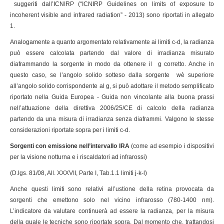
suggeriti dall’ICNIRP (“ICNIRP Guidelines on limits of exposure to
incoherent visible and infrared radiation” - 2013) sono riportati in allegato
1.
Analogamente a quanto argomentato relativamente ai limiti c-d, la radianza
può essere calcolata partendo dal valore di irradianza misurato
diaframmando la sorgente in modo da ottenere il g corretto. Anche in
questo caso, se l’angolo solido sotteso dalla sorgente wè superiore
all’angolo solido corrispondente al g, si può adottare il metodo semplificato
riportato nella Guida Europea - Guida non vincolante alla buona prassi
nell’attuazione della direttiva 2006/25/CE di calcolo della radianza
partendo da una misura di irradianza senza diaframmi. Valgono le stesse
considerazioni riportate sopra per i limiti c-d.
Sorgenti con emissione nell’intervallo IRA
(come ad esempio i dispositivi
per la visione notturna e i riscaldatori ad infrarossi)
(D.lgs. 81/08, All. XXXVII, Parte I, Tab.1.1 limiti j-k-l)
Anche questi limiti sono relativi all’ustione della retina provocata da
sorgenti che emettono solo nel vicino infrarosso (780-1400 nm).
L’indicatore da valutare continuerà ad essere la radianza, per la misura
della quale le tecniche sono riportate sopra. Dal momento che, trattandosi