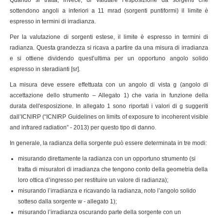
Quando si tratta, invece, di valutare l’esposizione da sorgenti che
sottendono angoli a inferiori a 11 mrad (sorgenti puntiformi) il limite è
espresso in termini di irradianza.
Per la valutazione di sorgenti estese, il limite è espresso in termini di
radianza. Questa grandezza si ricava a partire da una misura di irradianza
e si ottiene dividendo quest’ultima per un opportuno angolo solido
espresso in steradianti [sr].
La misura deve essere effettuata con un angolo di vista g (angolo di
accettazione dello strumento – Allegato 1) che varia in funzione della
durata dell'esposizione. In allegato 1 sono riportati i valori di g suggeriti
dall’ICNIRP (“ICNIRP Guidelines on limits of exposure to incoherent visible
and infrared radiation” - 2013) per questo tipo di danno.
In generale, la radianza della sorgente può essere determinata in tre modi:
misurando direttamente la radianza con un opportuno strumento (si
tratta di misuratori di irradianza che tengono conto della geometria della
loro ottica d’ingresso per restituire un valore di radianza);
misurando l’irradianza e ricavando la radianza, noto l’angolo solido
sotteso dalla sorgente w - allegato 1);
misurando l’irradianza oscurando parte della sorgente con un