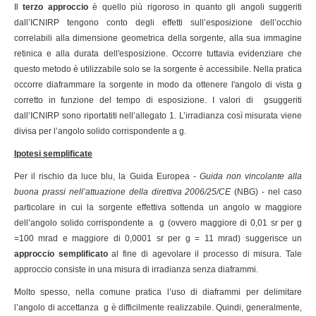
Il
terzo approccio
è quello più rigoroso in quanto gli angoli suggeriti
dall’ICNIRP tengono conto degli effetti sull’esposizione dell’occhio
correlabili alla dimensione geometrica della sorgente, alla sua immagine
retinica e alla durata dell'esposizione. Occorre tuttavia evidenziare che
questo metodo è utilizzabile solo se la sorgente è accessibile. Nella pratica
occorre diaframmare la sorgente in modo da ottenere l'angolo di vista g
corretto in funzione del tempo di esposizione. I valori di gsuggeriti
dall’ICNIRP sono riportatiti nell’allegato 1. L’irradianza così misurata viene
divisa per l’angolo solido corrispondente a g.
Ipotesi semplificate
Per il rischio da luce blu, la Guida Europea -
Guida non vincolante alla
buona prassi nell’attuazione della direttiva 2006/25/CE
(NBG) - nel caso
particolare in cui la sorgente effettiva sottenda un angolo w maggiore
dell’angolo solido corrispondente a g (ovvero maggiore di 0,01 sr per g
=100 mrad e maggiore di 0,0001 sr per g = 11 mrad) suggerisce un
approccio semplificato
al fine di agevolare il processo di misura. Tale
approccio consiste in una misura di irradianza senza diaframmi.
Molto spesso, nella comune pratica l’uso di diaframmi per delimitare
l’angolo di accettanza g è difficilmente realizzabile. Quindi, generalmente,