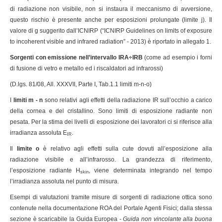
di radiazione non visibile, non si instaura il meccanismo di avversione,
questo rischio è presente anche per esposizioni prolungate (limite j). Il
valore di g suggerito dall’ICNIRP (“ICNIRP Guidelines on limits of exposure
to incoherent visible and infrared radiation” - 2013) è riportato in allegato 1.
Sorgenti con emissione nell’intervallo IRA÷IRB
(come ad esempio i forni
di fusione di vetro e metallo ed i riscaldatori ad infrarossi)
(D.lgs. 81/08, All. XXXVII, Parte I, Tab.1.1 limiti m-n-o)
I
limiti m - n
sono relativi agli effetti della radiazione IR sull’occhio a carico
della cornea e del cristallino. Sono limiti di esposizione radiante non
pesata. Per la stima dei livelli di esposizione dei lavoratori ci si riferisce alla
irradianza assoluta E
.
IR
Il
limite o
è relativo agli effetti sulla cute dovuti all’esposizione alla
radiazione visibile e all’infrarosso. La grandezza di riferimento,
l’esposizione radiante H
, viene determinata integrando nel tempo
skin
l’irradianza assoluta nel punto di misura.
Esempi di valutazioni tramite misure di sorgenti di radiazione ottica sono
contenute nella documentazione ROA del Portale Agenti Fisici; dalla stessa
sezione è scaricabile la Guida Europea -
Guida non vincolante alla buona