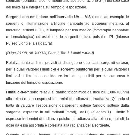
spettrale (ponderarla conformente allo spettro di azione S (l) nel solo caso
del limite a) e integrarla sul tempo di esposizione.
Sorgenti con emissione nell’intervallo UV – VIS
(come ad esempio le
sorgenti di illuminazione artificiale (lampade ad alogenuri metallici, al
mercurio, sistemi LED), le lampade per uso medico (fototerapia neonatale
e dermatologica) ed estetico e le sorgenti di luce pulsata –IPL (Intense
Pulsed Light) e la saldatura)
(D.lgs. 81/08, All. XXXVII, Parte I, Tab.1.1 limiti
c-d-e-f)
Relativamente ai limiti previsti si distinguono due casi:
sorgenti estese
,
per le quali valgono i limiti
c-d
e
sorgenti puntiformi
per le quali valgono i
limiti
e-f
. Il limite da considerare tra i due possibili per ciascun caso è
funzione del tempo di esposizione.
I
limiti c-d-e-f
sono relativi al danno fotochimico da luce blu (300-700nm)
alla retina e sono espressi in termini di radianza o irradianza. Quando si
tratta di valutare l’esposizione da sorgenti estese (angolo sotteso dalla
sorgente, espresso in milliradianti [mrad], a>11) (allegato 1) il limite è
espresso in termini di radianza poiché l’irradianza alla retina e, quindi, la
dose da essa assorbita è correlata alla radianza della sorgente.