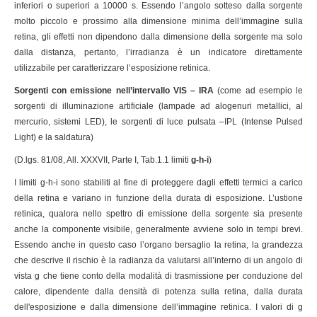
inferiori o superiori a 10000 s. Essendo l’angolo sotteso dalla sorgente
molto piccolo e prossimo alla dimensione minima dell’immagine sulla
retina, gli effetti non dipendono dalla dimensione della sorgente ma solo
dalla distanza, pertanto, l’irradianza è un indicatore direttamente
utilizzabile per caratterizzare l’esposizione retinica.
Sorgenti con emissione nell’intervallo VIS – IRA
(come ad esempio le
sorgenti di illuminazione artificiale (lampade ad alogenuri metallici, al
mercurio, sistemi LED), le sorgenti di luce pulsata –IPL (Intense Pulsed
Light) e la saldatura)
(D.lgs. 81/08, All. XXXVII, Parte I, Tab.1.1 limiti
g-h-i
)
I limiti g-h-i sono stabiliti al fine di proteggere dagli effetti termici a carico
della retina e variano in funzione della durata di esposizione. L’ustione
retinica, qualora nello spettro di emissione della sorgente sia presente
anche la componente visibile, generalmente avviene solo in tempi brevi.
Essendo anche in questo caso l’organo bersaglio la retina, la grandezza
che descrive il rischio è la radianza da valutarsi all’interno di un angolo di
vista g che tiene conto della modalità di trasmissione per conduzione del
calore, dipendente dalla densità di potenza sulla retina, dalla durata
dell'esposizione e dalla dimensione dell’immagine retinica. I valori di g