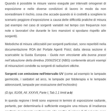
Quando è possibile le misure vanno eseguite per intervalli omogenei di
esposizione e nelle diverse condizioni di lavoro in modo da non
sovrastimare il rischio, cosa che accade quando si è costretti a scegliere lo
scenario peggiore d’esposizione a causa delle difficoltà pratiche di misura
(ad esempio nel caso di sorgenti variabili nel tempo con frequenze non
note o lavoratori che durante le loro mansioni si spostano rispetto alle
sorgenti).
Metodiche di misura utilizzabili per sorgenti particolari, sono reperibili nella
documentazione ROA del Portale Agenti Fisici; dalla stessa sezione è
scaricabile la Guida Europea -
Guida non vincolante alla buona prassi
nell’attuazione della direttiva 2006/25/CE
(NBG) contenente alcuni esempi
di misurazioni condotte su sorgenti di radiazioni ottiche.
Sorgenti con emissione nell’intervallo UV
(come ad esempio le lampade
germicide, i saldatori ad arco, le lampade per fototerapia e le lempade
abbronzanti, lampade per essicazione dell’inchiostro)
(D.lgs. 81/08, All. XXXVII, Parte I, Tab.1.1 limiti
a-b
)
In questa regione i limiti sono espressi in termini di
esposizione radiante
,
pertanto, per determinarla è sufficiente eseguire una misura di irradianza