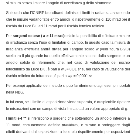
si misura senza limitare l’angolo di accettanza g dello strumento.
Si ricorda che l’ICNIRP broadband definisce i limiti in radianza assumendo
che le misure vadano fatte entro angoli g rispettivamente di 110 mrad per il
rischio da Luce Blu ed 11 mrad per il rischio termico retinico.
Per
sorgenti estese (
a
≥ 11 mrad)
esiste la possibilità di effettuare misure
di irradianza senza l’uso di limitatori di campo. In questo caso la misura di
irradianza effettuata andrà divisa per l’angolo solido w (vedi figura B.9.3)
scelto tra il più grande tra quello effettivamente sotteso dalla sorgente e un
angolo solido di riferimento che, nel caso di valutazione del rischio
fotochimico da Luce Blu, è pari a w
= 0,01 sr e, nel caso di valutazione del
B
rischio retinico da infrarosso, è pari a w
= 0,0001 sr.
R
Per esempi applicativi del metodo si può far riferimento agli esempi riportati
nella NBG.
In tal caso, se il limite di esposizione viene superato, è auspicabile ripetere
le misurazioni con un campo di vista limitato ad un valore appropriato di g.
I
limiti e-f **
si riferiscono a sorgenti che sottendono un angolo inferiore a
11 mrad, comunemente definite
puntiformi
, e mirano a proteggere dagli
effetti derivanti dall’esposizione a luce blu rispettivamente per esposizioni