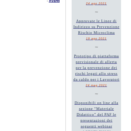
-
Avanti
24 ago 2021
~
Approvate le Linee di
Indirizzo su Prevenzione
Rischio Microclima
19 ago 2021
~
Prototipo di piattaforma
previsionale di allerta
per la prevenzione dei
rischi legati allo stress
da caldo per i Lavoratori
24 mag 2021
~
Disponibili on line alla
sezione “Materiale
Didattico” del PAF le
presentazioni dei
seguenti webinar