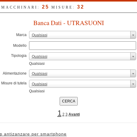
25
32
: MACCHINARI:
MISURE:
Banca Dati - UTRASUONI
Marca
Qualsiasi
Modello
Tipologia
Qualsiasi
Qualsiasi
Alimentazione
Qualsiasi
Misure di tutela
Qualsiasi
Qualsiasi
1
2
3
Avanti
p antizanzare per smartphone