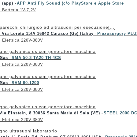
d (app)
APP Anti Fly Sound (c/o PlayStore e Apple Store
-
:
Batteria 1V-7,2V
parecchi chirurgico ad ultrasuoni per esecuzione[...]
 Via Loreto 15/A 16042 Carasco (Ge) Italiay
Piezosurgery PLU
-
:
Elettrica 220V-380V
gno galvanico us con generatore-macchina
 Sas
SMA 50-3 TA20 TH 4CS
-
:
Elettrica 220V-380V
gno galvanico us con generatore-macchina
 Sas
SVM 60-1200
-
:
Elettrica 220V-380V
gno galvanico us con generatore-macchina
ia Einstein, 8 30036 Santa Maria di Sala (VE)
STEEL 2000 DG
-
:
Elettrica 220V-380V
gno ultrasuoni laboratorio