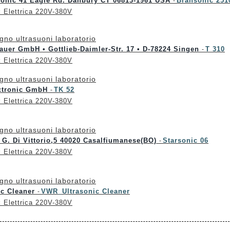
sonic 41 Eagle Rd. Danbury CT 06813-1961 USA
Bransonic 25
-
:
Elettrica 220V-380V
gno ultrasuoni laboratorio
uer GmbH • Gottlieb-Daimler-Str. 17 • D-78224 Singen
T 310
-
:
Elettrica 220V-380V
gno ultrasuoni laboratorio
ctronic GmbH
TK 52
-
:
Elettrica 220V-380V
gno ultrasuoni laboratorio
 G. Di Vittorio,5 40020 Casalfiumanese(BO)
Starsonic 06
-
:
Elettrica 220V-380V
gno ultrasuoni laboratorio
ic Cleaner
VWR_Ultrasonic Cleaner
-
:
Elettrica 220V-380V