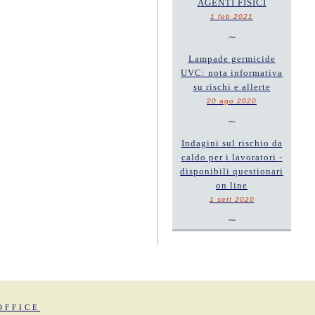
AGENTI FISICI
1 feb 2021
~
Lampade germicide
UVC: nota informativa
su rischi e allerte
20 ago 2020
~
Indagini sul rischio da
caldo per i lavoratori -
disponibili questionari
on line
1 sett 2020
~
OFFICE