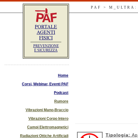
PAF > M_ULTRA
PORTALE
AGENTI
FISICI
PREVENZIONE
E SICUREZZA
Home
Corsi, Webinar, Eventi PAF
Podcast
Rumore
Vibrazioni Mano-Braccio
Vibrazioni Corpo Intero
Campi Elettromagnetici
Tipologia:
Ap
Radiazioni Ottiche Artificiali