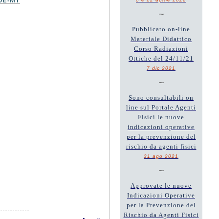
10E-MT
~
Pubblicato on-line
Materiale Didattico
Corso Radiazioni
Ottiche del 24/11/21
7 dic 2021
~
Sono consultabili on
line sul Portale Agenti
Fisici le nuove
indicazioni operative
per la prevenzione del
rischio da agenti fisici
31 ago 2021
~
Approvate le nuove
Indicazioni Operative
per la Prevenzione del
Rischio da Agenti Fisici