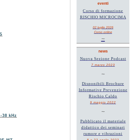
eventi
Corso di formazione
RISCHIO MICROCIMA
02 luglio 2026
Corso online
S
~
news
Nuova Sezione Podcast
7 marzo 2023
~
Disponibili Brochure
Informative Prevenzione
Rischio Caldo
9 maggio 2022
~
-38 kHz
Pubblicato il materiale
didattico dei seminari
rumore e vibrazioni
8 e 22 aprile 2022