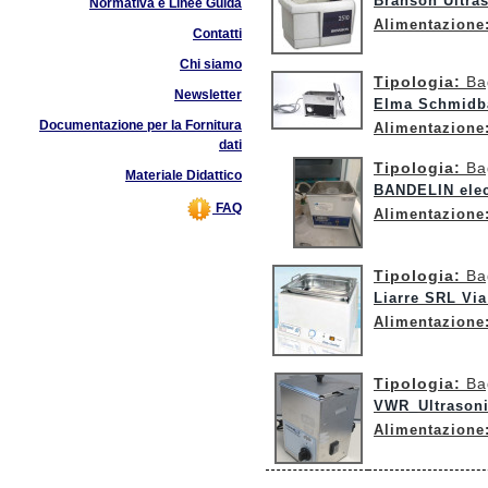
Branson Ultra
Normativa e Linee Guida
Alimentazione
Contatti
Chi siamo
Tipologia:
Ba
Newsletter
Elma Schmidba
Documentazione per la Fornitura
Alimentazione
dati
Tipologia:
Ba
Materiale Didattico
BANDELIN ele
FAQ
Alimentazione
Tipologia:
Ba
Liarre SRL Via
Alimentazione
Tipologia:
Ba
VWR_Ultrason
Alimentazione