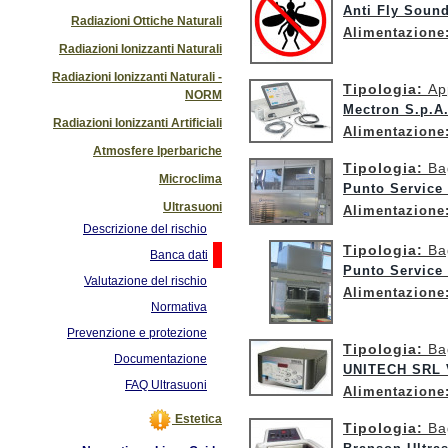
Anti Fly Soun
Radiazioni Ottiche Naturali
Alimentazione
Radiazioni Ionizzanti Naturali
Radiazioni Ionizzanti Naturali -
Tipologia:
Ap
NORM
Mectron S.p.A.
Radiazioni Ionizzanti Artificiali
Alimentazione
Atmosfere Iperbariche
Tipologia:
Ba
Microclima
Punto Service
Ultrasuoni
Alimentazione
Descrizione del rischio
Tipologia:
Ba
Banca dati
Punto Service
Valutazione del rischio
Alimentazione
Normativa
Prevenzione e protezione
Tipologia:
Ba
Documentazione
UNITECH SRL V
FAQ Ultrasuoni
Alimentazione
Estetica
Tipologia:
Ba