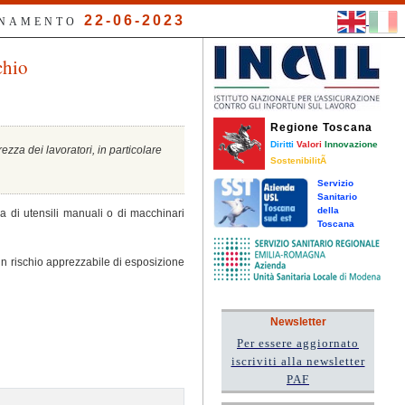
22-06-2023
RNAMENTO
chio
Regione Toscana
Diritti
Valori
Innovazione
zza dei lavoratori, in particolare
SostenibilitÃ
Servizio
Sanitario
della
 di utensili manuali o di macchinari
Toscana
un rischio apprezzabile di esposizione
Newsletter
Per essere aggiornato
iscriviti alla newsletter
PAF