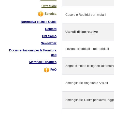
Ultrasuoni
Estetica
Cesoie e Roditrici per metalli
Normativa e Linee Guida
Contatti
Utensili di tipo rotativo
Chi siamo
Newsletter
Levigatrici orbitali e roto-orbitali
Documentazione per la Fornitura
dati
Materiale Didattico
Seghe circolari e seghetti alternativ
FAQ
Smerigliatrici Angolari e Assiali
Smerigliatrici Diritte per lavori legg