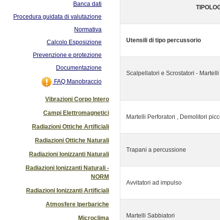
Banca dati
TIPOLOG
Procedura guidata di valutazione
Normativa
Utensili di tipo percussorio
Calcolo Esposizione
Prevenzione e protezione
Documentazione
Scalpellatori e Scrostatori - Martelli 
FAQ Manobraccio
Vibrazioni Corpo Intero
Campi Elettromagnetici
Martelli Perforatori , Demolitori picc
Radiazioni Ottiche Artificiali
Radiazioni Ottiche Naturali
Trapani a percussione
Radiazioni Ionizzanti Naturali
Radiazioni Ionizzanti Naturali -
NORM
Avvitatori ad impulso
Radiazioni Ionizzanti Artificiali
Atmosfere Iperbariche
Martelli Sabbiatori
Microclima