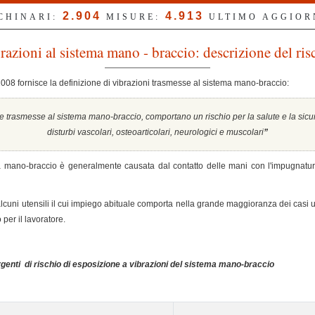
2.904
4.913
CCHINARI:
MISURE:
ULTIMO AGGIO
razioni al sistema mano - braccio: descrizione del ris
 2008 fornisce la definizione di vibrazioni trasmesse al sistema mano-braccio:
 trasmesse al sistema mano-braccio, comportano un rischio per la salute e la sicure
disturbi vascolari, osteoarticolari, neurologici e muscolari
”
ma mano-braccio è generalmente causata dal contatto delle mani con l'impugnatura
 alcuni utensili il cui impiego abituale comporta nella grande maggioranza dei casi 
per il lavoratore.
rgenti di rischio di esposizione a vibrazioni del sistema mano-braccio