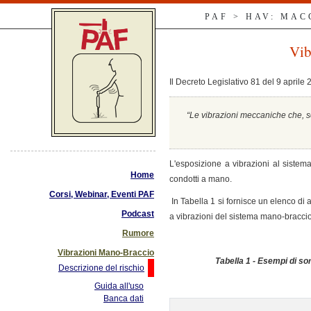
PAF > HAV: MA
Vib
Il Decreto Legislativo 81 del 9 aprile
“Le vibrazioni meccaniche che, se
L'esposizione a vibrazioni al siste
Home
condotti a mano.
Corsi, Webinar, Eventi PAF
In Tabella 1 si fornisce un elenco di
Podcast
a vibrazioni del sistema mano-braccio 
Rumore
Vibrazioni Mano-Braccio
Tabella 1 - Esempi di so
Descrizione del rischio
Guida all'uso
Banca dati