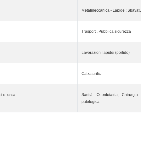
Metalmeccanica - Lapidei: Sbavatur
Trasporti, Pubblica sicurezza
Lavorazioni lapidei (porfido)
Calzaturifici
si e ossa
Sanità: Odontoiatria, Chirurgia
patologica