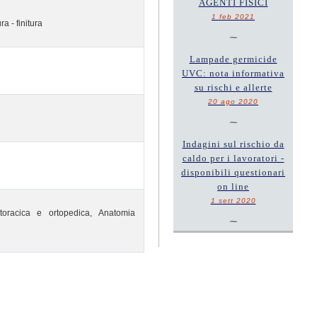
AGENTI FISICI
1 feb 2021
a - finitura
~
Lampade germicide
UVC: nota informativa
su rischi e allerte
20 ago 2020
~
Indagini sul rischio da
caldo per i lavoratori -
disponibili questionari
on line
1 sett 2020
 toracica e ortopedica, Anatomia
~