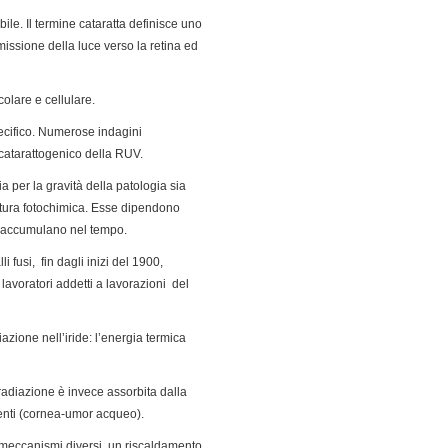
bile. Il termine cataratta definisce uno
missione della luce verso la retina ed
olare e cellulare.
pecifico. Numerose indagini
 catarattogenico della RUV.
ia per la gravità della patologia sia
natura fotochimica. Esse dipendono
si accumulano nel tempo.
fusi, fin dagli inizi del 1900,
lavoratori addetti a lavorazioni del
iazione nell’iride: l’energia termica
radiazione è invece assorbita dalla
centi (cornea-umor acqueo).
 meccanismi diversi, un riscaldamento