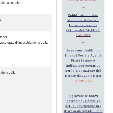
bella a seguito
~
Pubblicato on-line
e
Materiale Didattico
Corso Radiazioni
Ottiche del 24/11/21
7 dic 2021
tanei
~
accelerato di invecchiamento della
Sono consultabili on
line sul Portale Agenti
Fisici le nuove
indicazioni operative
per la prevenzione del
 della pelle
rischio da agenti fisici
31 ago 2021
~
Approvate le nuove
Indicazioni Operative
per la Prevenzione del
Rischio da Agenti Fisici