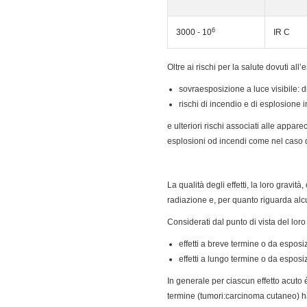
6
3000 - 10
IR C
Oltre ai rischi per la salute dovuti all’
sovraesposizione a luce visibile: 
rischi di incendio e di esplosione i
e ulteriori rischi associati alle appare
esplosioni od incendi come nel caso 
La qualità degli effetti, la loro gravi
radiazione e, per quanto riguarda alcun
Considerati dal punto di vista del loro
effetti a breve termine o da esposiz
effetti a lungo termine o da esposi
In generale per ciascun effetto acuto è 
termine (tumori:carcinoma cutaneo) ha