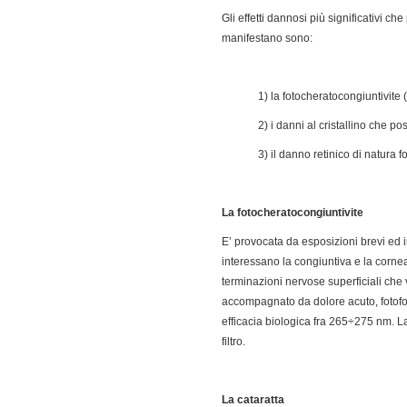
Gli effetti dannosi più significativi ch
manifestano sono:
1) la fotocheratocongiuntivite
2) i danni al cristallino che 
3) il danno retinico di natura 
La fotocheratocongiuntivite
E’ provocata da esposizioni brevi ed i
interessano la congiuntiva e la corne
terminazioni nervose superficiali che v
accompagnato da dolore acuto, fotofob
efficacia biologica fra 265÷275 nm. L
filtro.
La cataratta