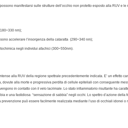
e possono manifestarsi sulle strutture dell’occhio non protetto esposto alla RUV e le re
 (180÷330 nm);
possono accelerare l’insorgenza della cataratta (290÷340 nm);
fotochimica negli individui afachici (300÷550nm).
ntense alla RUV della regione spettrale precedentemente indicata. E’ un effetto cara
a, dovute alla morte e progressiva perdita di cellule epiteliali con conseguente m
engono in contatto con il velo lacrimale. Lo stato infiammatorio risultante ha caratte
ia e una fastidiosa “sensazione di sabbia” negli occhi. Lo spettro d’azione della 
a prevenzione può essere facilmente realizzata mediante l’uso di occhiali idonei o 