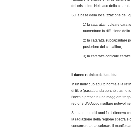
del cristallino. Nel caso della catara
Sulla base della localizzazione dell’op
1) la cataratta nucleare carat
aumentano la diffusione della 
2) la cataratta subcapsulare p
posteriore del cristallino;
3) la cataratta corticale carat
Il danno retinico da luce blu
In un individuo adulto normale la ret
di filtro (passabanda perché trasmette s
l’occhio presenta una maggiore traspar
regione UV-A può risultare notevolm
Sino a non molti anni fa si riteneva ch
la radiazione della regione spettrale
concorrere ad accelerare il manifesta