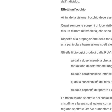
dall’individuo.
Effetti sull’occhio
Ai fini della visione, l’occhio deve e
Quasi sempre le sorgenti di luce visib
misura minore ultravioletta, che sono 
Rispetto alla propagazione della radia
una particolare trasmissione spettrale
Gli effetti biologici prodotti dalla RU
a) dalla dose assorbita che, a 
radiazione di determinate lun
b) dalle caratteristiche intrin
c) dalla suscettibilità dei tess
d) dalla capacità di riparare i
La trasmissione spettrale del cristalli
cristallino e la sua sostituzione con u
regione spettrale UV-A e aumentare l’