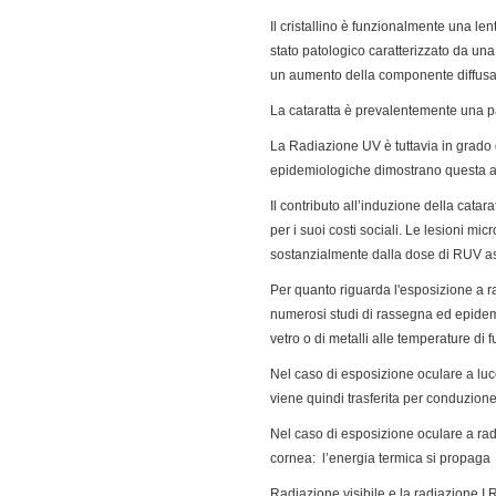
Il cristallino è funzionalmente una len
stato patologico caratterizzato da una
un aumento della componente diffusa
La cataratta è prevalentemente una pa
La Radiazione UV è tuttavia in grado 
epidemiologiche dimostrano questa ass
Il contributo all’induzione della catara
per i suoi costi sociali. Le lesioni m
sostanzialmente dalla dose di RUV ass
Per quanto riguarda l'esposizione a ra
numerosi studi di rassegna ed epidemi
vetro o di metalli alle temperature di 
Nel caso di esposizione oculare a luce 
viene quindi trasferita per conduzione d
Nel caso di esposizione oculare a radi
cornea: l’energia termica si propaga 
Radiazione visibile e la radiazione I