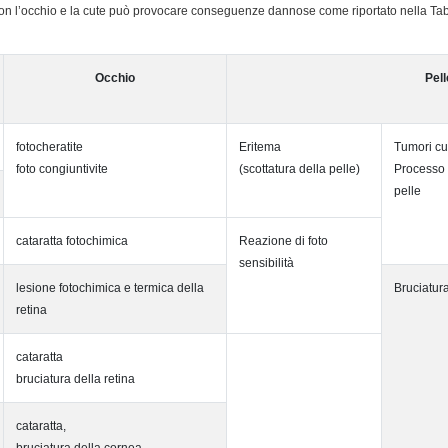
 con l’occhio e la cute può provocare conseguenze dannose come riportato nella Ta
Occhio
Pell
fotocheratite
Eritema
Tumori cu
foto congiuntivite
(scottatura della pelle)
Processo 
pelle
cataratta fotochimica
Reazione di foto
sensibilità
lesione fotochimica e termica della
Bruciatura
retina
cataratta
bruciatura della retina
cataratta,