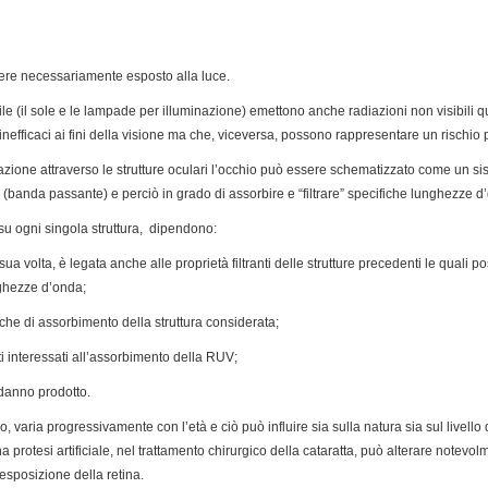
ssere necessariamente esposto alla luce.
ile (il sole e le lampade per illuminazione) emettono anche radiazioni non visibili qu
inefficaci ai fini della visione ma che, viceversa, possono rappresentare un rischio 
zione attraverso le strutture oculari l’occhio può essere schematizzato come un sis
 (banda passante) e perciò in grado di assorbire e “filtrare” specifiche lunghezze d
V su ogni singola struttura, dipendono:
sua volta, è legata anche alle proprietà filtranti delle strutture precedenti le qual
ghezze d’onda;
seche di assorbimento della struttura considerata;
uti interessati all’assorbimento della RUV;
l danno prodotto.
no, varia progressivamente con l’età e ciò può influire sia sulla natura sia sul livello
na protesi artificiale, nel trattamento chirurgico della cataratta, può alterare notevo
esposizione della retina.