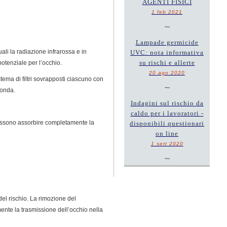
AGENTI FISICI
1 feb 2021
~
Lampade germicide
ali la radiazione infrarossa e in
UVC: nota informativa
su rischi e allerte
potenziale per l’occhio.
20 ago 2020
tema di filtri sovrapposti ciascuno con
~
’onda.
Indagini sul rischio da
caldo per i lavoratori -
i possono assorbire completamente la
disponibili questionari
on line
1 sett 2020
~
 del rischio. La rimozione del
lmente la trasmissione dell’occhio nella