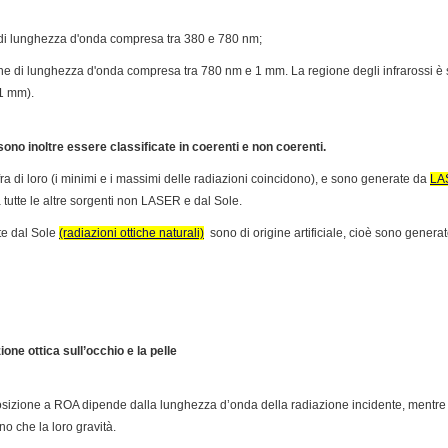
he di lunghezza d'onda compresa tra 380 e 780 nm;
iche di lunghezza d'onda compresa tra 780 nm e 1 mm. La regione degli infrarossi è
1 mm).
sono inoltre essere classificate in coerenti e non coerenti.
ra di loro (i minimi e i massimi delle radiazioni coincidono), e sono generate da
LA
 tutte le altre sorgenti non LASER e dal Sole.
te dal Sole
(radiazioni ottiche naturali)
sono di origine artificiale, cioè sono genera
ione ottica sull’occhio e la pelle
esposizione a ROA dipende dalla lunghezza d’onda della radiazione incidente, mentre 
ino che la loro gravità.