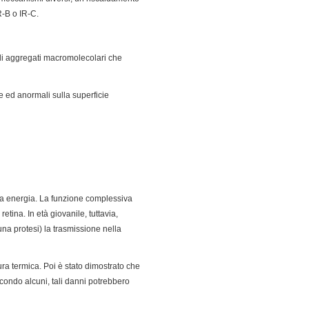
R-B o IR-C.
 di aggregati macromolecolari che
e ed anormali sulla superficie
ssa energia. La funzione complessiva
etina. In età giovanile, tuttavia,
una protesi) la trasmissione nella
ura termica. Poi è stato dimostrato che
condo alcuni, tali danni potrebbero