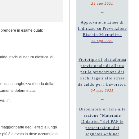
24 ago 2021
~
Approvate le Linee di
Indirizzo su Prevenzione
 da prendere in esame quali:
Rischio Microclima
19 ago 2021
~
lde, rischi di natura elettrica, di
Prototipo di piattaforma
previsionale di allerta
per la prevenzione dei
rischi legati allo stress
ante, dalla lunghezza d’onda della
da caldo per i Lavoratori
eticamente determinata.
24 mag 2021
~
isi in:
Disponibili on line alla
sezione “Materiale
Didattico” del PAF le
a maggior parte degli effetti a lungo
presentazioni dei
seguenti webinar
to più è elevata la dose accumulata