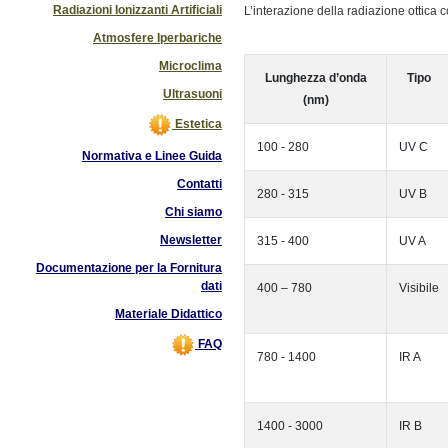
Radiazioni Ionizzanti Artificiali
L’interazione della radiazione ottica
Atmosfere Iperbariche
Microclima
Lunghezza d’onda
Tipo
Ultrasuoni
(nm)
Estetica
100 - 280
UV C
Normativa e Linee Guida
Contatti
280 - 315
UV B
Chi siamo
Newsletter
315 - 400
UV A
Documentazione per la Fornitura
dati
400 – 780
Visibile
Materiale Didattico
FAQ
780 - 1400
IR A
1400 - 3000
IR B