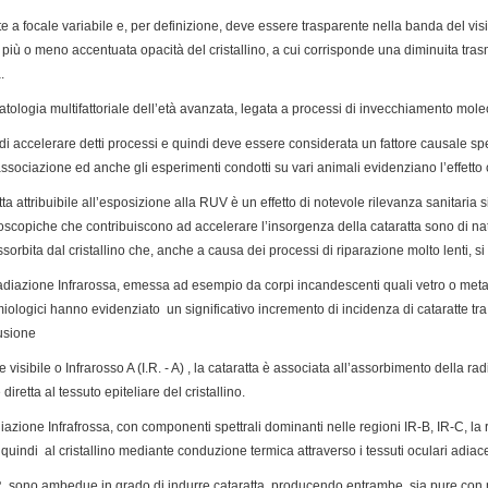
te a focale variabile e, per definizione, deve essere trasparente nella banda del visi
 più o meno accentuata opacità del cristallino, a cui corrisponde una diminuita tras
.
tologia multifattoriale dell’età avanzata, legata a processi di invecchiamento molec
di accelerare detti processi e quindi deve essere considerata un fattore causale s
ociazione ed anche gli esperimenti condotti su vari animali evidenziano l’effetto
tta attribuibile all’esposizione alla RUV è un effetto di notevole rilevanza sanitaria s
icroscopiche che contribuiscono ad accelerare l’insorgenza della cataratta sono di 
orbita dal cristallino che, anche a causa dei processi di riparazione molto lenti, 
diazione Infrarossa, emessa ad esempio da corpi incandescenti quali vetro o metalli 
ologici hanno evidenziato un significativo incremento di incidenza di cataratte tra 
fusione
visibile o Infrarosso A (I.R. - A) , la cataratta è associata all’assorbimento della rad
iretta al tessuto epiteliare del cristallino.
azione Infrafrossa, con componenti spettrali dominanti nelle regioni IR-B, IR-C, la 
quindi al cristallino mediante conduzione termica attraverso i tessuti oculari adia
.R. sono ambedue in grado di indurre cataratta, producendo entrambe, sia pure con