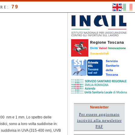
79
RE:
Regione Toscana
Diritti
Valori
Innovazione
SostenibilitÃ
Servizio
Sanitario
della
Toscana
Newsletter
Per essere aggiornato
 100 nm e 1 mm. Lo spettro delle
iscriviti alla newsletter
istici, sono a loro volta suddivise in:
PAF
i è suddivisa in UVA (315-400 nm), UVB