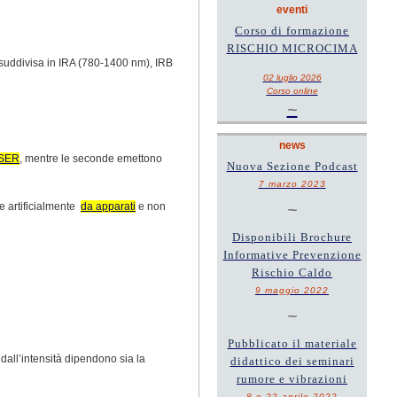
eventi
Corso di formazione
RISCHIO MICROCIMA
 suddivisa in IRA (780-1400 nm), IRB
02 luglio 2026
Corso online
~
news
SER
, mentre le seconde emettono
Nuova Sezione Podcast
7 marzo 2023
te artificialmente
da apparati
e non
~
Disponibili Brochure
Informative Prevenzione
Rischio Caldo
9 maggio 2022
~
Pubblicato il materiale
dall’intensità dipendono sia la
didattico dei seminari
rumore e vibrazioni
8 e 22 aprile 2022