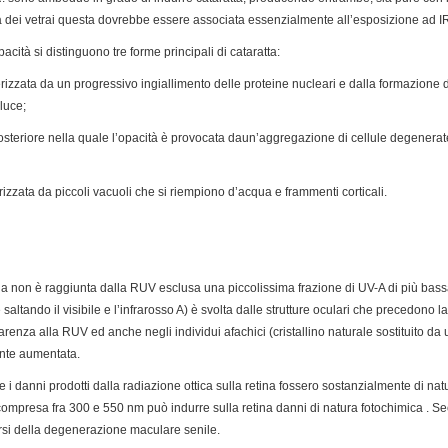
tta dei vetrai questa dovrebbe essere associata essenzialmente all’esposizione ad I
acità si distinguono tre forme principali di cataratta:
terizzata da un progressivo ingiallimento delle proteine nucleari e dalla formazione
luce;
osteriore nella quale l’opacità è provocata daun’aggregazione di cellule degenerat
terizzata da piccoli vacuoli che si riempiono d’acqua e frammenti corticali.
ina non è raggiunta dalla RUV esclusa una piccolissima frazione di UV-A di più ba
altando il visibile e l’infrarosso A) è svolta dalle strutture oculari che precedono la r
enza alla RUV ed anche negli individui afachici (cristallino naturale sostituito da 
ente aumentata.
e i danni prodotti dalla radiazione ottica sulla retina fossero sostanzialmente di nat
 compresa fra 300 e 550 nm può indurre sulla retina danni di natura fotochimica . Se
rsi della degenerazione maculare senile.