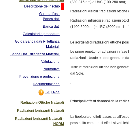
(280-315 nm) e UVC (100-280 nm);
Descrizione del rischio
Radiazioni visibili : radiazioni ottic
Guida all'uso
Banca dati
Radiazioni infrarosse: radiazioni ott
Banca dati
(1400-3000 nm) e IRC (3000 nm-1 – 
Calcolatori e procedure
Guida Banca dati Riflettanza
Le sorgenti di radiazioni ottiche pos
Materiali
Le prime emettono radiazioni in fase f
Banca Dati Riflettanza Materiali
radiazioni sfasate e sono generate da
Valutazione
Tutte le radiazioni ottiche non genera
Normativa
dal Sole.
Prevenzione e protezione
.
Documentazione
FAQ Roa
Principali effetti dannosi della radiaz
Radiazioni Ottiche Naturali
Radiazioni Ionizzanti Naturali
La tipologia di effetti associati all’
Radiazioni Ionizzanti Naturali -
possibilità che questi effetti si verifich
NORM