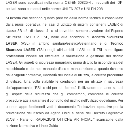
LASER sono specificati nella norma CEI-EN 60825-4 . I requisiti dei DPI
oculari sono contenuti nelle norme UNI EN 207 e UNI EN 208.
Si ricorda che secondo quanto previsto dalla norma tecnica e consolidato
dalla prassi operativa, nei casi di utilizzo di sistemi contenenti LASER di
classe 3B e/o di classe 4, ci si dovrebbe sempre avvalere dell'Esperto
Sicurezza LASER o ESL, nelle due accezioni di
Addetto Sicurezza
LASER
(ASL) in ambito sanitario/estetico/veterinario e di
Tecnico
Sicurezza LASER
(TSL) negli altri ambiti. L'ASL ed il TSL sono figure
professinali idonee ad effettuare la valutazione e gestione del rischio
LASER. Gli aspetti di sicurezza riguardano prima di tutto la rispondenza del
macchinario e del suo manuale d'uso e manutenzione a quanto richiesto
dalle vigenti normative, l'idoneità del locale di utilizzo, le corrette procedure
di utilizzo. Una volta stabilite le condizioni per un utilizzo in sicurezza
dell'apparecchio, l'ESL o chi per lui, formerà l'utilizzatore del laser su tutti
gli aspetti della sicurezza che gli competono, comprese le corrette
procedure atte a garantire il controllo del rischio nell'utilizzo quotidiano. Per
ulteriori approfondimenti vedi il documento "Indicazioni operative per la
prevenzione del rischio da Agenti Fisici ai sensi del Decreto Legislativo
81/08 - Parte 6: RADIAZIONI OTTICHE ARTIFICIALI" scaricabile dalla
sezione Normativa e Linee Guida.