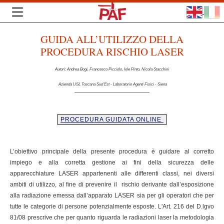
GUIDA ALL’UTILIZZO DELLA
PROCEDURA RISCHIO LASER
Autori: Andrea Bogi, Francesco Picciolo, Iole Pinto, Nicola Stacchini
Azienda USL Toscana Sud Est - Laboratorio Agenti Fisici - Siena
PROCEDURA GUIDATA ONLINE
L’obiettivo principale della presente procedura è guidare al corretto
impiego e alla corretta gestione ai fini della sicurezza delle
apparecchiature LASER appartenenti alle differenti classi, nei diversi
ambiti di utilizzo, al fine di prevenire il rischio derivante dall’esposizione
alla radiazione emessa dall’apparato LASER sia per gli operatori che per
tutte le categorie di persone potenzialmente esposte. L'Art. 216 del D.lgvo
81/08 prescrive che per quanto riguarda le radiazioni laser la metodologia