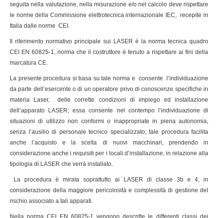
seguita nella valutazione, nella misurazione e/o nel calcolo deve rispettare
le norme della Commissione elettrotecnica internazionale IEC, recepite in
Italia dalle norme CEI.
Il riferimento normativo principale sui LASER è la norma tecnica quadro
CEI EN 60825-1, norma che il costruttore è tenuto a rispettare ai fini della
marcatura CE.
La presente procedura si basa su tale norma e consente l’individuazione
da parte dell’esercente o di un operatore privo di conoscenze specifiche in
materia Laser, delle corrette condizioni di impiego ed installazione
dell’apparato LASER; essa consente nel contempo l’individuazione di
situazioni di utilizzo non conformi o inappropriate in piena autonomia,
senza l’ausilio di personale tecnico specializzato; tale procedura facilita
anche l’acquisto e la scelta di nuovi macchinari, prendendo in
considerazione anche i requisiti per i locali d’installazione, in relazione alla
tipologia di LASER che verrà installato.
La procedura è mirata soprattutto ai LASER di classe 3b e 4, in
considerazione della maggiore pericolosità e complessità di gestione del
rischio associato a tali apparati.
Nella norma CEI EN 60825-1 vengono descritte le differenti classi dei