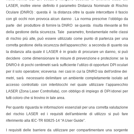
LASER, inoltre viene definito il parametro Distanza Nominale di Rischio
Oculare (DNRO) : questa è la distanza oltre la quale intercettare il fascio
con gli occhi non provoca alcun danno . La norma prescrive l’obbligo da
parte del produttore di fornire la DNRO se questa risulta rilevante ai fini
della gestione della sicurezza. Tale parametro, fondamentale nelle classi
di rischio più alte, può essere utilizzato come punto di partenza per una
corretta gestione della sicurezza dell'apparecchio: a seconda di quanto sia
la distanza alla quale il LASER è in grado di procurare un danno, si può
decidere come dimensionare le misure di prevenzione e protezione: se la
DNRO è di pochi centimetri sarà sufficiente l’utilizo di opportuni DPI oculari
per il solo operatore; viceversa nei casi in cui la DNRO sia dell'ordine dei
metri, sarà necessario delimitare un ambiente completamente isolato ad
accesso controllato con interblocchi nel quale utilizzare l’apparecchio
LASER (Zona Laser Controllata), con obbligo di impiego di DPI idonei per
tutti coloro che si trovino in tale area.
Per quanto riguarda le informazioni essenziali per una corretta valutazione
del rischio LASER ed i requisiti dell'ambiente di utilizzo si può fare
riferimento alla IEC-TR 60825-14 “A User Guide”.
I requisiti delle barriere da utilizzare per compartimentare una sorgente