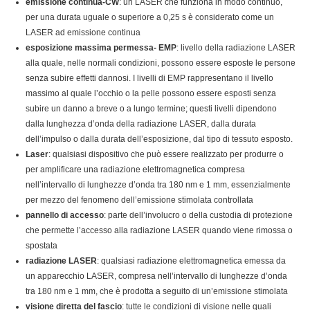
emissione continua-CW
: un LASER che funziona in modo continuo,
per una durata uguale o superiore a 0,25 s è considerato come un
LASER ad emissione continua
esposizione massima permessa- EMP
: livello della radiazione LASER
alla quale, nelle normali condizioni, possono essere esposte le persone
senza subire effetti dannosi. I livelli di EMP rappresentano il livello
massimo al quale l’occhio o la pelle possono essere esposti senza
subire un danno a breve o a lungo termine; questi livelli dipendono
dalla lunghezza d’onda della radiazione LASER, dalla durata
dell’impulso o dalla durata dell’esposizione, dal tipo di tessuto esposto.
Laser
: qualsiasi dispositivo che può essere realizzato per produrre o
per amplificare una radiazione elettromagnetica compresa
nell’intervallo di lunghezze d’onda tra 180 nm e 1 mm, essenzialmente
per mezzo del fenomeno dell’emissione stimolata controllata
pannello di accesso
: parte dell’involucro o della custodia di protezione
che permette l’accesso alla radiazione LASER quando viene rimossa o
spostata
radiazione LASER
: qualsiasi radiazione elettromagnetica emessa da
un apparecchio LASER, compresa nell’intervallo di lunghezze d’onda
tra 180 nm e 1 mm, che è prodotta a seguito di un’emissione stimolata
visione diretta del fascio
: tutte le condizioni di visione nelle quali