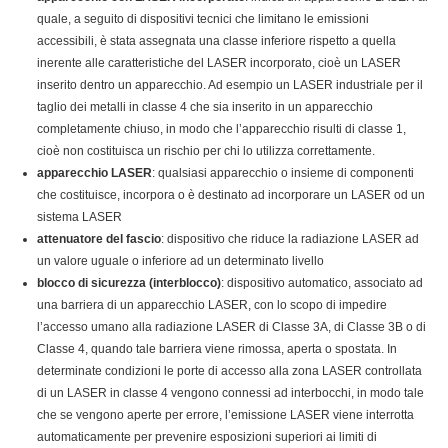
quale, a seguito di dispositivi tecnici che limitano le emissioni
accessibili, è stata assegnata una classe inferiore rispetto a quella
inerente alle caratteristiche del LASER incorporato, cioè un LASER
inserito dentro un apparecchio. Ad esempio un LASER industriale per il
taglio dei metalli in classe 4 che sia inserito in un apparecchio
completamente chiuso, in modo che l’apparecchio risulti di classe 1,
cioè non costituisca un rischio per chi lo utilizza correttamente.
apparecchio LASER
: qualsiasi apparecchio o insieme di componenti
che costituisce, incorpora o è destinato ad incorporare un LASER od un
sistema LASER
attenuatore del fascio
: dispositivo che riduce la radiazione LASER ad
un valore uguale o inferiore ad un determinato livello
blocco di sicurezza (interblocco)
: dispositivo automatico, associato ad
una barriera di un apparecchio LASER, con lo scopo di impedire
l’accesso umano alla radiazione LASER di Classe 3A, di Classe 3B o di
Classe 4, quando tale barriera viene rimossa, aperta o spostata. In
determinate condizioni le porte di accesso alla zona LASER controllata
di un LASER in classe 4 vengono connessi ad interbocchi, in modo tale
che se vengono aperte per errore, l’emissione LASER viene interrotta
automaticamente per prevenire esposizioni superiori ai limiti di