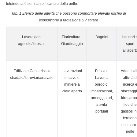
fotoindotta è senz’altro il cancro della pelle.
Tab. 1 Elenco delle attività che possono comportare elevato rischio di
esposizione a radiazione UV solare
Lavorazioni
Floricoltura -
Bagnini
Istruttori 
agricolo/forestali
Giardinaggio
sport
all'apert
Edilizia e Cantieristica
Lavorazioni
Pesca e
Addetti al
stradale/ferroviaria/navale
in cave e
Lavori a
attività d
miniere a
bordo di
ricerca 
cielo aperto
imbarcazioni,
stoccagg
ormeggiatori,
idrocarbu
attività
liquidi e
portuali
gassosi n
territorio
nel mare
nelle