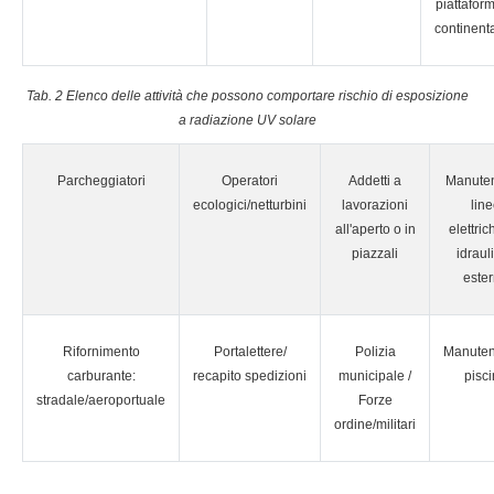
piattafor
continenta
Tab. 2 Elenco delle attività che possono comportare rischio di esposizione
a radiazione UV solare
Parcheggiatori
Operatori
Addetti a
Manuten
ecologici/netturbini
lavorazioni
lin
all'aperto o in
elettri
piazzali
idraul
este
Rifornimento
Portalettere/
Polizia
Manuten
carburante:
recapito spedizioni
municipale /
pisc
stradale/aeroportuale
Forze
ordine/militari