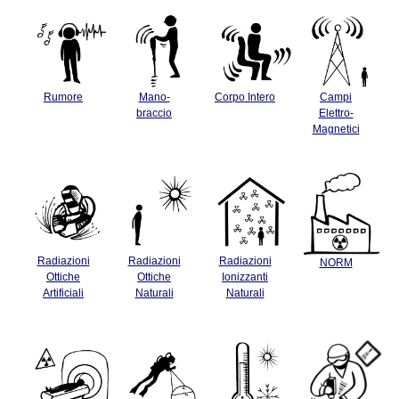
Rumore
Mano-
Corpo Intero
Campi
braccio
Elettro-
Magnetici
Radiazioni
Radiazioni
Radiazioni
NORM
Ottiche
Ottiche
Ionizzanti
Artificiali
Naturali
Naturali