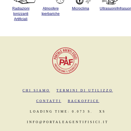
Radiazioni
Atmosfere
Microclima
Ultrasuoni/Infrasuo
Ionizzanti
Iperbariche
Artificiali
CHI SIAMO
TERMINI DI UTILIZZO
CONTATTI
BACKOFFICE
LOADING TIME: 0.073 S.
XS
INFO@PORTALEAGENTIFISICI.IT