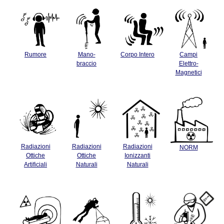
Rumore
Mano-
Corpo Intero
Campi
braccio
Elettro-
Magnetici
Radiazioni
Radiazioni
Radiazioni
NORM
Ottiche
Ottiche
Ionizzanti
Artificiali
Naturali
Naturali